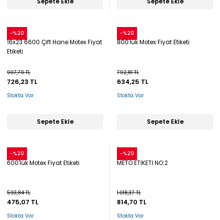
Sepete Ekle
Sepete Ekle
Snow
Snow
-%20
-%20
16x23 6600 Çift Hane Motex Fiyat
800'lük Motex Fiyat Etiketi
Etiketi
907,79 TL
792,81 TL
726,23 TL
634,25 TL
Stokta Var
Stokta Var
Sepete Ekle
Sepete Ekle
Snow
Snow
-%20
-%20
600'lük Motex Fiyat Etiketi
METO ETİKETİ NO:2
593,84 TL
1.018,37 TL
475,07 TL
814,70 TL
Stokta Var
Stokta Var