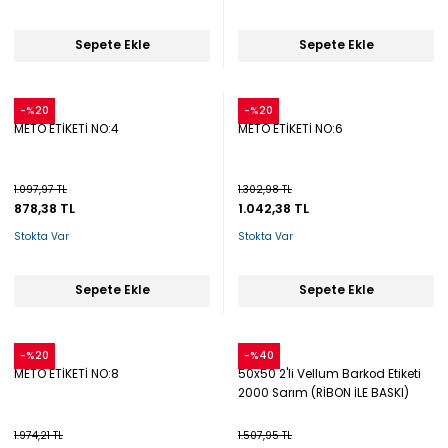
Sepete Ekle
Sepete Ekle
Snow
Snow
-%20
-%20
METO ETİKETİ NO:4
METO ETİKETİ NO:6
1.097,97 TL
1.302,98 TL
878,38 TL
1.042,38 TL
Stokta Var
Stokta Var
Sepete Ekle
Sepete Ekle
Snow
Snow
-%20
-%40
METO ETİKETİ NO:8
50x50 2'li Vellum Barkod Etiketi
2000 Sarım (RİBON İLE BASKI)
1.974,21 TL
1.507,95 TL