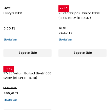
Snow
Snow
-%40
Fastyre Etiket
96×27 PP Opak Barkod Etiketi
(RESİN RİBON İLE BASKI)
0,00 TL
160,96 TL
96,57 TL
Stokta Var
Stokta Var
Sepete Ekle
Sepete Ekle
Snow
-%40
77×35 Vellum Barkod Etiketi 1000
Sarım (RİBON İLE BASKI)
1.659,02 TL
995,41 TL
Stokta Var