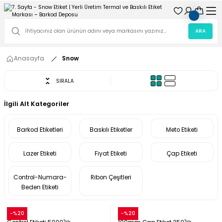
ARA
Anasayfa
Snow
SIRALA
İlgili Alt Kategoriler
Barkod Etiketleri
Baskılı Etiketler
Meto Etiketi
Lazer Etiketi
Fiyat Etiketi
Çap Etiketi
Control-Numara-
Ribon Çeşitleri
Beden Etiketi
Snow
Snow
-%20
-%20