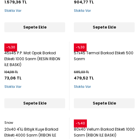
1.579,36 TL
904,77 TL
Stokta Var
Stokta Var
Sepete Ekle
Sepete Ekle
Snow
Snow
-%30
-%30
45x45 P.P. Mat Opak Barkod
57x45 Termal Barkod Etiketi 500
Etiketi 1000 Sarım (RESİN RİBON
Sarım
İLE BASKI)
104,38 TL
685,03 TL
73,06 TL
479,52 TL
Stokta Var
Stokta Var
Sepete Ekle
Sepete Ekle
Snow
Snow
-%40
20x40 4'lü Bitişik Kuşe Barkod
80x40 Vellum Barkod Etiketi 1000
Etiketi 4000 Sarım (RİBON İLE
Sarım (RİBON İLE BASKI)