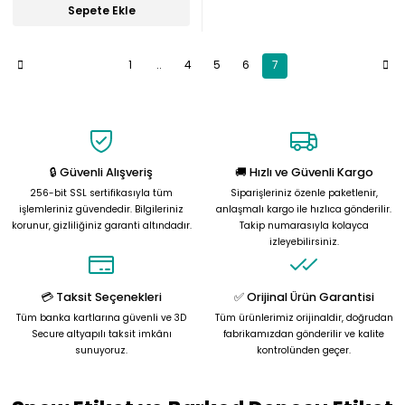
Sepete Ekle
1
..
4
5
6
7
🔒 Güvenli Alışveriş
🚚 Hızlı ve Güvenli Kargo
256-bit SSL sertifikasıyla tüm
Siparişleriniz özenle paketlenir,
işlemleriniz güvendedir. Bilgileriniz
anlaşmalı kargo ile hızlıca gönderilir.
korunur, gizliliğiniz garanti altındadır.
Takip numarasıyla kolayca
izleyebilirsiniz.
💳 Taksit Seçenekleri
✅ Orijinal Ürün Garantisi
Tüm banka kartlarına güvenli ve 3D
Tüm ürünlerimiz orijinaldir, doğrudan
Secure altyapılı taksit imkânı
fabrikamızdan gönderilir ve kalite
sunuyoruz.
kontrolünden geçer.