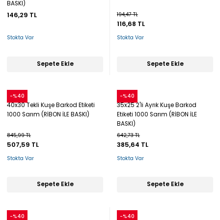
BASKI)
146,29 TL
194,47 TL
116,68 TL
Stokta Var
Stokta Var
Sepete Ekle
Sepete Ekle
Snow
Snow
-%40
-%40
40x30 Tekli Kuşe Barkod Etiketi
35x25 2'li Ayrık Kuşe Barkod
1000 Sarım (RİBON İLE BASKI)
Etiketi 1000 Sarım (RİBON İLE
BASKI)
845,99 TL
642,73 TL
507,59 TL
385,64 TL
Stokta Var
Stokta Var
Sepete Ekle
Sepete Ekle
Snow
Snow
-%40
-%40