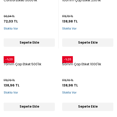
Control Etiketi 5000'lik
100mm Çap Etiket 250'lik
90,04 TL
173,73 TL
72,03 TL
138,98 TL
Stokta Var
Stokta Var
Sepete Ekle
Sepete Ekle
Snow
Snow
-%20
-%20
70mm Çap Etiket 500'lik
50mm Çap Etiket 1000'lik
173,70 TL
173,70 TL
138,96 TL
138,96 TL
Stokta Var
Stokta Var
Sepete Ekle
Sepete Ekle