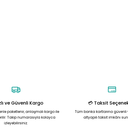
zlı ve Güvenli Kargo
💳 Taksit Seçenek
zenle paketlenir, anlaşmalı kargo ile
Tüm banka kartlarına güvenli 
rilir. Takip numarasıyla kolayca
altyapılı taksit imkânı su
izleyebilirsiniz.