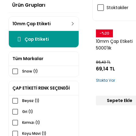
Ürün Grupları
Stoktakiler
10mm Çap Etiketi
-%20
Snow
Çap Etiketi
10mm Çap Etiketi
5000'lik
Tüm Markalar
86,43 TL
69,14 TL
Snow (1)
Stokta Var
ÇAP ETİKETİ RENK SEÇENEĞİ
Sepete Ekle
Beyaz (1)
Gri (1)
Kırmızı (1)
Koyu Mavi (1)