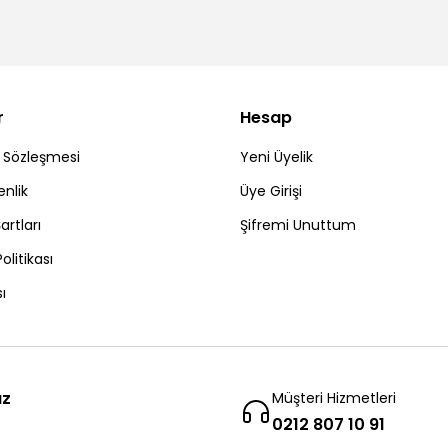
r
Hesap
ş Sözleşmesi
Yeni Üyelik
enlik
Üye Girişi
artları
Şifremi Unuttum
Politikası
ı
ız
Müşteri Hizmetleri
0212 807 10 91