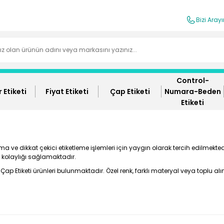
Bizi Aray
Control-
 Etiketi
Fiyat Etiketi
Çap Etiketi
Numara-Beden
Etiketi
 ve dikkat çekici etiketleme işlemleri için yaygın olarak tercih edilmektedi
m kolaylığı sağlamaktadır.
p Etiketi ürünleri bulunmaktadır. Özel renk, farklı materyal veya toplu alım