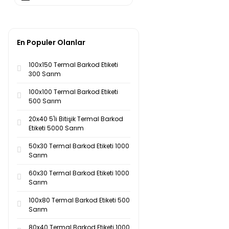
Koyu Yeşil (1)
Mavi (1)
En Populer Olanlar
Mor (1)
100x150 Termal Barkod Etiketi
Pembe (1)
300 Sarım
Sarı (1)
100x100 Termal Barkod Etiketi
500 Sarım
Siyah (1)
20x40 5'li Bitişik Termal Barkod
Turuncu (1)
Etiketi 5000 Sarım
Yeşil (1)
50x30 Termal Barkod Etiketi 1000
Sarım
60x30 Termal Barkod Etiketi 1000
Sarım
100x80 Termal Barkod Etiketi 500
Sarım
80x40 Termal Barkod Etiketi 1000