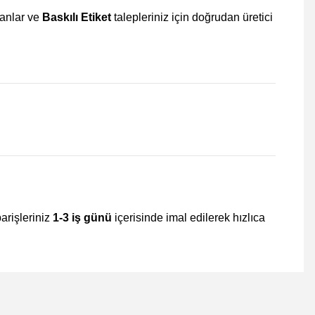
kanlar ve
Baskılı Etiket
talepleriniz için doğrudan üretici
parişleriniz
1-3 iş günü
içerisinde imal edilerek hızlıca
mıza iletebilirsiniz.