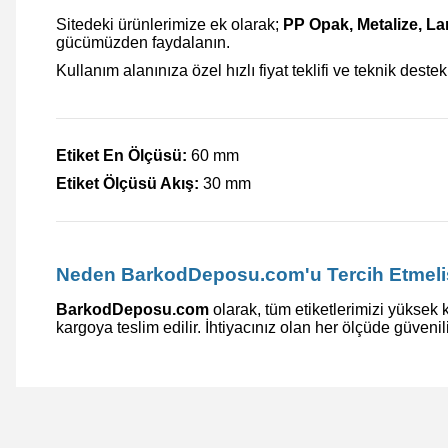
Sitedeki ürünlerimize ek olarak;
PP Opak, Metalize, L
gücümüzden faydalanın.
Kullanım alanınıza özel hızlı fiyat teklifi ve teknik destek
Etiket En Ölçüsü:
60 mm
Etiket Ölçüsü Akış:
30 mm
Neden BarkodDeposu.com'u Tercih Etmeli
BarkodDeposu.com
olarak, tüm etiketlerimizi yüksek k
kargoya teslim edilir. İhtiyacınız olan her ölçüde güvenil
Bu ürünün fiyat bilgisi, resim, ürün açıklamalarında ve diğer 