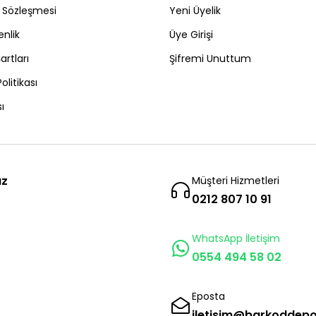
ş Sözleşmesi
Yeni Üyelik
enlik
Üye Girişi
artları
Şifremi Unuttum
Politikası
ı
ız
Müşteri Hizmetleri
0212 807 10 91
WhatsApp İletişim
0554 494 58 02
Eposta
iletisim@barkoddep