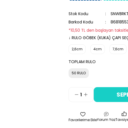
Stok Kodu
SNWBRK
Barkod Kodu
8681855
*10,50 TL den başlayan taksitle
↓ RULO GÖBEK (KUKA) ÇAPI SEÇ
2,6cm
4cm
7,6cm
TOPLAM RULO
50 RULO
SEP
Yorum Yaz
Tavsiye