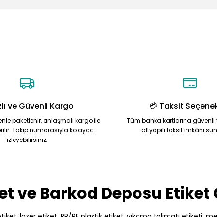
Ürün hakkında henüz soru sorulmamış.
Bu ürüne ilk yorumu siz yapın!
Yorum Yaz
Soru Sor
zlı ve Güvenli Kargo
💳 Taksit Seçenek
zenle paketlenir, anlaşmalı kargo ile
Tüm banka kartlarına güvenli 
rilir. Takip numarasıyla kolayca
altyapılı taksit imkânı su
izleyebilirsiniz.
Gönder
et ve Barkod Deposu Etiket
et, lazer etiket, PP/PE plastik etiket, yıkama talimatı etiketi, meto