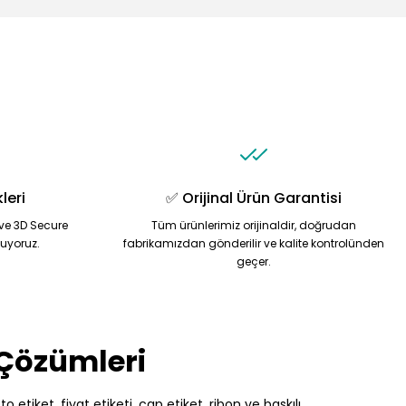
leri
✅ Orijinal Ürün Garantisi
ve 3D Secure
Tüm ürünlerimiz orijinaldir, doğrudan
nuyoruz.
fabrikamızdan gönderilir ve kalite kontrolünden
geçer.
 Çözümleri
 etiket, fiyat etiketi, çap etiket, ribon ve baskılı