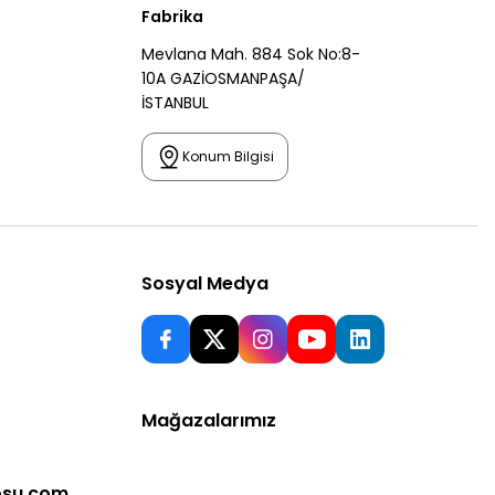
Fabrika
Mevlana Mah. 884 Sok No:8-
10A GAZİOSMANPAŞA/
İSTANBUL
Konum Bilgisi
Sosyal Medya
Mağazalarımız
osu.com