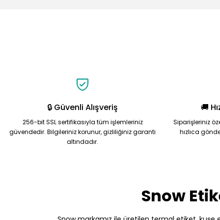
Görüş ve önerileriniz için teşekkür ederiz.
Ürün resmi kalitesiz, bozuk veya görüntülenemiyor.
Ürün açıklamasında eksik bilgiler bulunuyor.
Ürün bilgilerinde hatalar bulunuyor.
Ürün fiyatı diğer sitelerden daha pahalı.
Bu ürüne benzer farklı alternatifler olmalı.
🔒 Güvenli Alışveriş
🚚 Hı
256-bit SSL sertifikasıyla tüm işlemleriniz
Siparişleriniz ö
güvendedir. Bilgileriniz korunur, gizliliğiniz garanti
hızlıca gönde
altındadır.
Snow Etik
Snow markamız ile üretilen termal etiket, kuşe etik