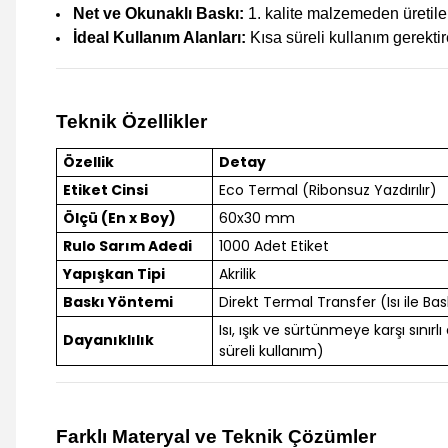
Net ve Okunaklı Baskı:
1. kalite malzemeden üretile
İdeal Kullanım Alanları:
Kısa süreli kullanım gerektire
Teknik Özellikler
Özellik
Detay
Etiket Cinsi
Eco Termal (Ribonsuz Yazdırılır)
Ölçü (En x Boy)
60x30 mm
Rulo Sarım Adedi
1000 Adet Etiket
Yapışkan Tipi
Akrilik
Baskı Yöntemi
Direkt Termal Transfer (Isı ile Bas
Isı, ışık ve sürtünmeye karşı sınırlı
Dayanıklılık
süreli kullanım)
Farklı Materyal ve Teknik Çözümler