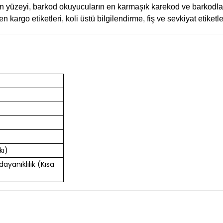
n yüzeyi, barkod okuyucuların en karmaşık karekod ve barkodlar
n kargo etiketleri, koli üstü bilgilendirme, fiş ve sevkiyat etiket
kı)
 dayanıklılık (Kısa