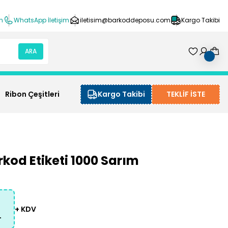
ın
WhatsApp İletişim
iletisim@barkoddeposu.com
Kargo Takibi
ARA
Ribon Çeşitleri
Kargo Takibi
TEKLİF İSTE
kod Etiketi 1000 Sarım
+ KDV
L