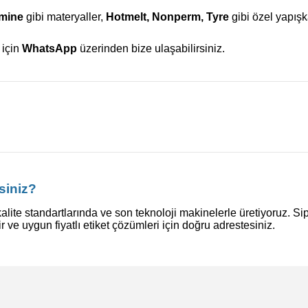
amine
gibi materyaller,
Hotmelt, Nonperm, Tyre
gibi özel yapış
 için
WhatsApp
üzerinden bize ulaşabilirsiniz.
siniz?
alite standartlarında ve son teknoloji makinelerle üretiyoruz. Si
ir ve uygun fiyatlı etiket çözümleri için doğru adrestesiniz.
konularda yetersiz gördüğünüz noktaları öneri formunu kullanarak tarafı