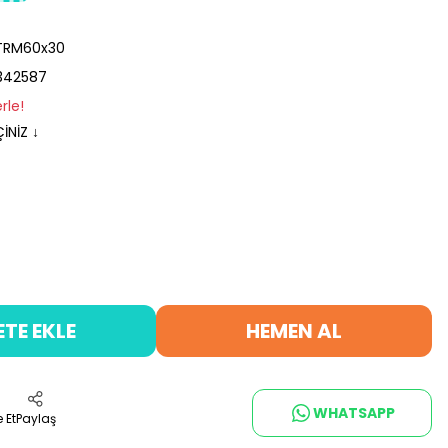
TRM60x30
342587
rle!
İNİZ ↓
ETE EKLE
HEMEN AL
WHATSAPP
 Et
Paylaş