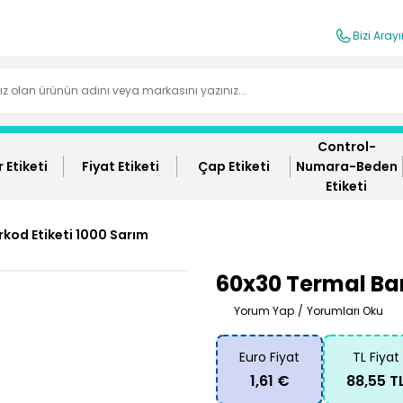
Bizi Aray
Control-
 Etiketi
Fiyat Etiketi
Çap Etiketi
Numara-Beden
Etiketi
kod Etiketi 1000 Sarım
60x30 Termal Bar
Yorum Yap
/
Yorumları Oku
Euro Fiyat
TL Fiyat
1,61 €
88,55 T