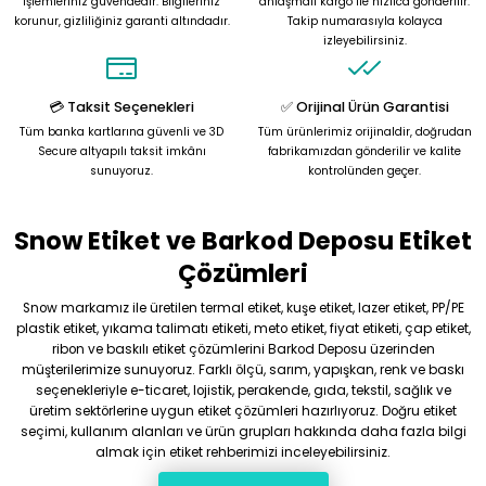
işlemleriniz güvendedir. Bilgileriniz
anlaşmalı kargo ile hızlıca gönderilir.
korunur, gizliliğiniz garanti altındadır.
Takip numarasıyla kolayca
izleyebilirsiniz.
💳 Taksit Seçenekleri
✅ Orijinal Ürün Garantisi
Tüm banka kartlarına güvenli ve 3D
Tüm ürünlerimiz orijinaldir, doğrudan
Secure altyapılı taksit imkânı
fabrikamızdan gönderilir ve kalite
sunuyoruz.
kontrolünden geçer.
Snow Etiket ve Barkod Deposu Etiket
Çözümleri
Snow markamız ile üretilen termal etiket, kuşe etiket, lazer etiket, PP/PE
plastik etiket, yıkama talimatı etiketi, meto etiket, fiyat etiketi, çap etiket,
ribon ve baskılı etiket çözümlerini Barkod Deposu üzerinden
müşterilerimize sunuyoruz. Farklı ölçü, sarım, yapışkan, renk ve baskı
seçenekleriyle e-ticaret, lojistik, perakende, gıda, tekstil, sağlık ve
üretim sektörlerine uygun etiket çözümleri hazırlıyoruz. Doğru etiket
seçimi, kullanım alanları ve ürün grupları hakkında daha fazla bilgi
almak için etiket rehberimizi inceleyebilirsiniz.