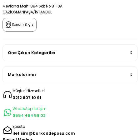
Mevlana Mah. 884 Sok No:8-10A
GAZİOSMANPAŞA/İSTANBUL
Konum Bilgisi
Öne Çıkan Kategoriler
Markalarımız
Müşteri Hizmetleri
0212 807 10 91
WhatsApp İletişim
0554 494 58 02
Eposta
iletisim@barkoddeposu.com
Sosyal Medya