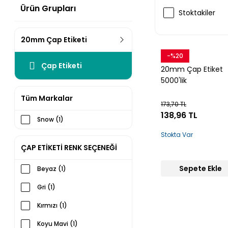
Ürün Grupları
Stoktakiler
20mm Çap Etiketi
-%20
Snow
Çap Etiketi
20mm Çap Etiket
5000'lik
Tüm Markalar
173,70 TL
138,96 TL
Snow (1)
Stokta Var
ÇAP ETİKETİ RENK SEÇENEĞİ
Sepete Ekle
Beyaz (1)
Gri (1)
Kırmızı (1)
Koyu Mavi (1)