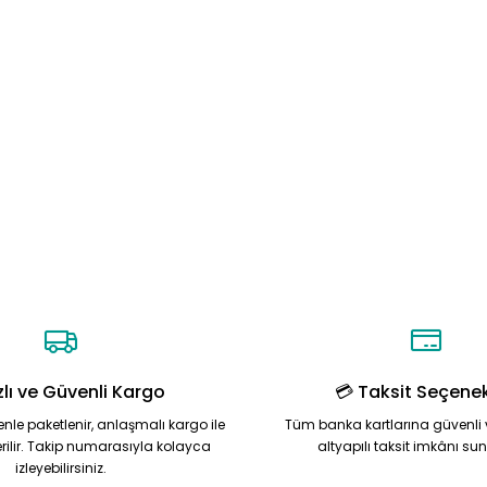
zlı ve Güvenli Kargo
💳 Taksit Seçenek
zenle paketlenir, anlaşmalı kargo ile
Tüm banka kartlarına güvenli 
rilir. Takip numarasıyla kolayca
altyapılı taksit imkânı su
izleyebilirsiniz.