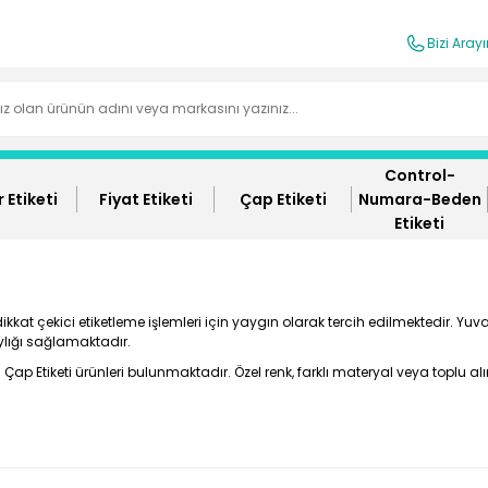
Bizi Aray
Control-
 Etiketi
Fiyat Etiketi
Çap Etiketi
Numara-Beden
Etiketi
at çekici etiketleme işlemleri için yaygın olarak tercih edilmektedir. Yuvarl
ylığı sağlamaktadır.
p Etiketi ürünleri bulunmaktadır. Özel renk, farklı materyal veya toplu alım