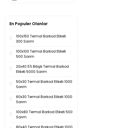
Koyu Yeşil (1)
Mavi (1)
En Populer Olanlar
Mor (1)
100x150 Termal Barkod Etiketi
Pembe (1)
300 Sarım
Sarı (1)
100x100 Termal Barkod Etiketi
500 Sarım
Siyah (1)
20x40 5'li Bitişik Termal Barkod
Turuncu (1)
Etiketi 5000 Sarım
Yeşil (1)
50x30 Termal Barkod Etiketi 1000
Sarım
60x30 Termal Barkod Etiketi 1000
Sarım
100x80 Termal Barkod Etiketi 500
Sarım
80x40 Termal Barkod Etiketi 1000