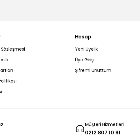
r
Hesap
ş Sözleşmesi
Yeni Üyelik
enlik
Üye Girişi
artları
Şifremi Unuttum
Politikası
ı
ız
Müşteri Hizmetleri
0212 807 10 91