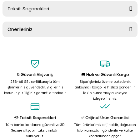
Taksit Seçenekleri
Yorum Yaz
Ürün hakkında henüz soru sorulmamış.
Önerileriniz
Soru Sor
Bu ürünün fiyat bilgisi, resim, ürün açıklamalarında ve diğer
konularda yetersiz gördüğünüz noktaları öneri formunu kullanarak
tarafımıza iletebilirsiniz.
Görüş ve önerileriniz için teşekkür ederiz.
🔒 Güvenli Alışveriş
🚚 Hızlı ve Güvenli Kargo
Ürün resmi kalitesiz, bozuk veya görüntülenemiyor.
256-bit SSL sertifikasıyla tüm
Siparişleriniz özenle paketlenir,
Ürün açıklamasında eksik bilgiler bulunuyor.
işlemleriniz güvendedir. Bilgileriniz
anlaşmalı kargo ile hızlıca gönderilir.
korunur, gizliliğiniz garanti altındadır.
Takip numarasıyla kolayca
Ürün bilgilerinde hatalar bulunuyor.
izleyebilirsiniz.
Ürün fiyatı diğer sitelerden daha pahalı.
Bu ürüne benzer farklı alternatifler olmalı.
💳 Taksit Seçenekleri
✅ Orijinal Ürün Garantisi
Tüm banka kartlarına güvenli ve 3D
Tüm ürünlerimiz orijinaldir, doğrudan
Secure altyapılı taksit imkânı
fabrikamızdan gönderilir ve kalite
sunuyoruz.
kontrolünden geçer.