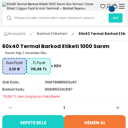
ARA
Anasayfa
Barkod Etiketleri
60x40 Termal Barkod Etike
60x40 Termal Barkod Etiketi 1000 Sarım
Yorum Yap
/
Yorumları Oku
Euro Fiyat
TL Fiyat
+ KDV
2,10 €
115,36 TL
Stok Kodu
SNWTRMBRK60x40
Barkod Kodu
8681855342587
*13,68 TL den başlayan taksitlerle!
SEPETE EKLE
HEMEN AL