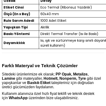
Özellik
Detay
Etiket Cinsi
Eco Termal (Ribonsuz Yazdırılır)
Ölçü (En x Boy)
60x40 mm
Rulo Sarım Adedi
1000 Adet Etiket
Yapışkan Tipi
Akrilik
Baskı Yöntemi
Direkt Termal Transfer (Isı ile Baskı)
Isı, ışık ve sürtünmeye karşı sınırlı dayanık
Dayanıklılık
süreli kullanım)
Farklı Materyal ve Teknik Çözümler
Sitedeki ürünlerimize ek olarak;
PP Opak, Metalize,
Lamine
gibi materyaller,
Hotmelt, Nonperm, Tyre
gibi özel
yapışkanlar ve
Baskılı Etiket
talepleriniz için doğrudan
üretici gücümüzden faydalanın.
Kullanım alanınıza özel hızlı fiyat teklifi ve teknik destek
için
WhatsApp
üzerinden bize ulaşabilirsiniz.