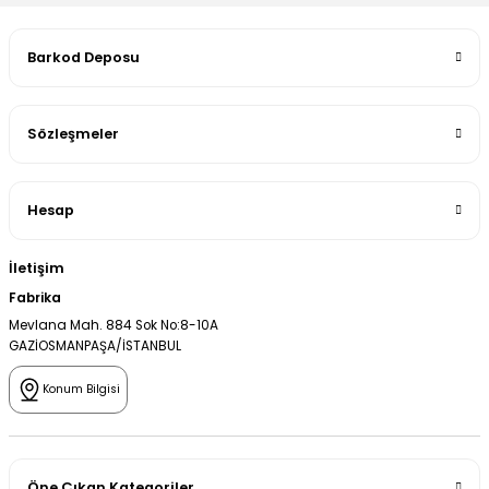
Barkod Deposu
Sözleşmeler
Hesap
İletişim
Fabrika
Mevlana Mah. 884 Sok No:8-10A
GAZİOSMANPAŞA/İSTANBUL
Konum Bilgisi
Öne Çıkan Kategoriler