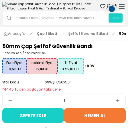
ARA
Anasayfa
Çap Etiketi
Şeffaf Koruma Etiketi
50mm
50mm Çap Şeffaf Güvenlik Bandı
Yorum Yap
/
Yorumları Oku
Euro Fiyat
İndirimli Fiyat
TL Fiyat
+ KDV
8,53 €
6,83 €
375,00 TL
Stok Kodu
SNWŞFÇ50x50
*44,45 TL den başlayan taksitlerle!
SEPETE EKLE
HEMEN AL