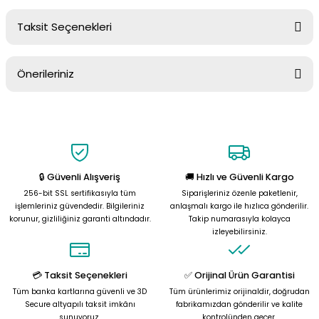
Taksit Seçenekleri
Yorum Yaz
Ürün hakkında henüz soru sorulmamış.
Önerileriniz
Soru Sor
Bu ürünün fiyat bilgisi, resim, ürün açıklamalarında ve diğer
konularda yetersiz gördüğünüz noktaları öneri formunu kullanarak
tarafımıza iletebilirsiniz.
Görüş ve önerileriniz için teşekkür ederiz.
🔒 Güvenli Alışveriş
🚚 Hızlı ve Güvenli Kargo
Ürün resmi kalitesiz, bozuk veya görüntülenemiyor.
256-bit SSL sertifikasıyla tüm
Siparişleriniz özenle paketlenir,
Ürün açıklamasında eksik bilgiler bulunuyor.
işlemleriniz güvendedir. Bilgileriniz
anlaşmalı kargo ile hızlıca gönderilir.
korunur, gizliliğiniz garanti altındadır.
Takip numarasıyla kolayca
Ürün bilgilerinde hatalar bulunuyor.
izleyebilirsiniz.
Ürün fiyatı diğer sitelerden daha pahalı.
Bu ürüne benzer farklı alternatifler olmalı.
💳 Taksit Seçenekleri
✅ Orijinal Ürün Garantisi
Tüm banka kartlarına güvenli ve 3D
Tüm ürünlerimiz orijinaldir, doğrudan
Secure altyapılı taksit imkânı
fabrikamızdan gönderilir ve kalite
sunuyoruz.
kontrolünden geçer.