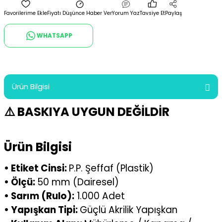
Fiyatı Düşünce Haber Ver
Yorum Yaz
Tavsiye Et
Paylaş
WHATSAPP
Ürün Bilgisi
⚠️ BASKIYA UYGUN DEĞİLDİR
Ürün Bilgisi
• Etiket Cinsi:
P.P. Şeffaf (Plastik)
• Ölçü:
50 mm (Dairesel)
• Sarım (Rulo):
1.000 Adet
• Yapışkan Tipi:
Güçlü Akrilik Yapışkan