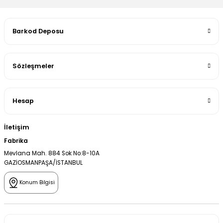
Barkod Deposu
Sözleşmeler
Hesap
İletişim
Fabrika
Mevlana Mah. 884 Sok No:8-10A
GAZİOSMANPAŞA/İSTANBUL
Konum Bilgisi