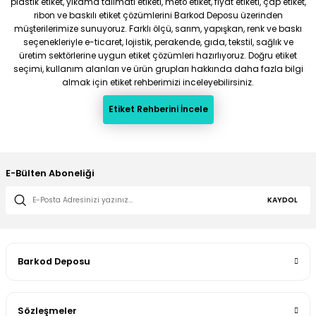
plastik etiket, yıkama talimatı etiketi, meto etiket, fiyat etiketi, çap etiket,
ribon ve baskılı etiket çözümlerini Barkod Deposu üzerinden
müşterilerimize sunuyoruz. Farklı ölçü, sarım, yapışkan, renk ve baskı
seçenekleriyle e-ticaret, lojistik, perakende, gıda, tekstil, sağlık ve
üretim sektörlerine uygun etiket çözümleri hazırlıyoruz. Doğru etiket
seçimi, kullanım alanları ve ürün grupları hakkında daha fazla bilgi
almak için etiket rehberimizi inceleyebilirsiniz.
Etiket Rehberini İncele
E-Bülten Aboneliği
KAYDOL
Barkod Deposu
Sözleşmeler