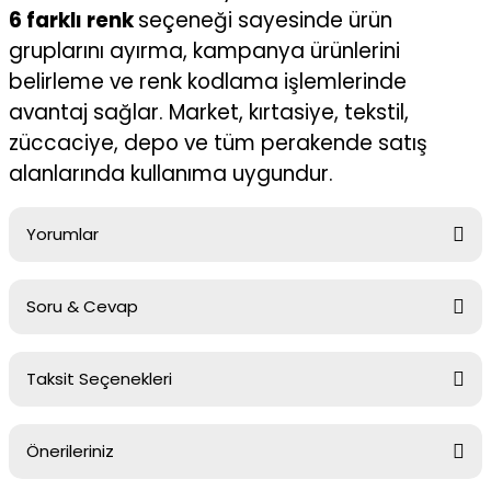
6 farklı renk
seçeneği sayesinde ürün
gruplarını ayırma, kampanya ürünlerini
belirleme ve renk kodlama işlemlerinde
avantaj sağlar. Market, kırtasiye, tekstil,
züccaciye, depo ve tüm perakende satış
alanlarında kullanıma uygundur.
Yorumlar
Soru & Cevap
Bu ürüne ilk yorumu siz yapın!
Taksit Seçenekleri
Yorum Yaz
Ürün hakkında henüz soru sorulmamış.
Önerileriniz
Soru Sor