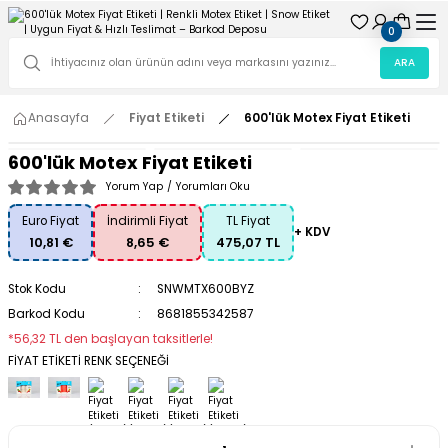
0
ARA
Anasayfa
Fiyat Etiketi
600'lük Motex Fiyat Etiketi
600'lük Motex Fiyat Etiketi
Yorum Yap
/
Yorumları Oku
Euro Fiyat
İndirimli Fiyat
TL Fiyat
+ KDV
10,81 €
8,65 €
475,07 TL
Stok Kodu
SNWMTX600BYZ
Barkod Kodu
8681855342587
*56,32 TL den başlayan taksitlerle!
FİYAT ETİKETİ RENK SEÇENEĞİ