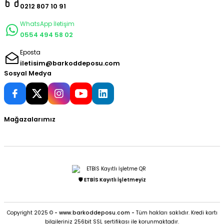
0212 807 10 91
WhatsApp İletişim
0554 494 58 02
Eposta
iletisim@barkoddeposu.com
Sosyal Medya
Mağazalarımız
🛡️ ETBİS Kayıtlı İşletmeyiz
Copyright 2025 ©
- www.barkoddeposu.com -
Tüm hakları saklıdır. Kredi kartı
bilgileriniz 256bit SSL sertifikası ile korunmaktadır.