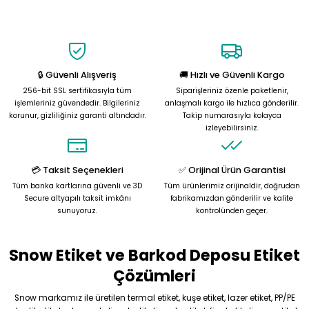
Bu ürünün fiyat bilgisi, resim, ürün açıklamalarında ve diğer
konularda yetersiz gördüğünüz noktaları öneri formunu kullanarak
tarafımıza iletebilirsiniz.
Görüş ve önerileriniz için teşekkür ederiz.
🔒 Güvenli Alışveriş
🚚 Hızlı ve Güvenli Kargo
Ürün resmi kalitesiz, bozuk veya görüntülenemiyor.
256-bit SSL sertifikasıyla tüm
Siparişleriniz özenle paketlenir,
Ürün açıklamasında eksik bilgiler bulunuyor.
işlemleriniz güvendedir. Bilgileriniz
anlaşmalı kargo ile hızlıca gönderilir.
korunur, gizliliğiniz garanti altındadır.
Takip numarasıyla kolayca
Ürün bilgilerinde hatalar bulunuyor.
izleyebilirsiniz.
Ürün fiyatı diğer sitelerden daha pahalı.
Bu ürüne benzer farklı alternatifler olmalı.
💳 Taksit Seçenekleri
✅ Orijinal Ürün Garantisi
Tüm banka kartlarına güvenli ve 3D
Tüm ürünlerimiz orijinaldir, doğrudan
Secure altyapılı taksit imkânı
fabrikamızdan gönderilir ve kalite
sunuyoruz.
kontrolünden geçer.
Snow Etiket ve Barkod Deposu Etiket
Gönder
Çözümleri
Snow markamız ile üretilen termal etiket, kuşe etiket, lazer etiket, PP/PE