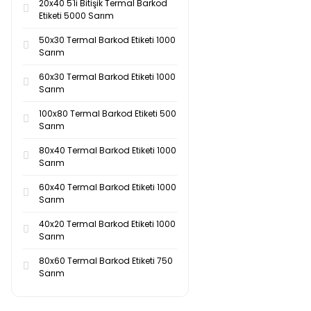
20x40 5'li Bitişik Termal Barkod
110-Hardal (3)
Etiketi 5000 Sarım
111-Krem (3)
50x30 Termal Barkod Etiketi 1000
Sarım
112-Koyu Yeşil (3)
60x30 Termal Barkod Etiketi 1000
113-Mor (3)
Sarım
114-Rodamin (3)
100x80 Termal Barkod Etiketi 500
Sarım
115-Bej (3)
80x40 Termal Barkod Etiketi 1000
Sarım
60x40 Termal Barkod Etiketi 1000
Sarım
40x20 Termal Barkod Etiketi 1000
Sarım
80x60 Termal Barkod Etiketi 750
Sarım