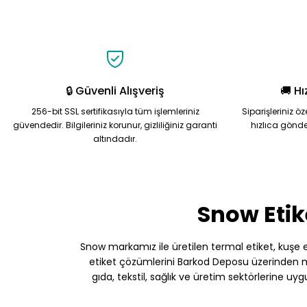
🔒 Güvenli Alışveriş
🚚 Hı
256-bit SSL sertifikasıyla tüm işlemleriniz
Siparişleriniz ö
güvendedir. Bilgileriniz korunur, gizliliğiniz garanti
hızlıca gönde
altındadır.
Snow Etik
Snow markamız ile üretilen termal etiket, kuşe etik
etiket çözümlerini Barkod Deposu üzerinden müş
gıda, tekstil, sağlık ve üretim sektörlerine uy