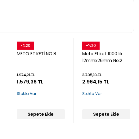
-%20
-%20
Snow
Snow
METO ETİKETİ NO:8
Meto Etiket 1000 lik
12mmx26mm No:2
1.974,21 TL
3.705,19 TL
1.579,36 TL
2.964,15 TL
Stokta Var
Stokta Var
Sepete Ekle
Sepete Ekle