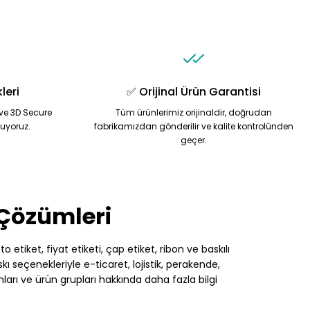
leri
✅ Orijinal Ürün Garantisi
ve 3D Secure
Tüm ürünlerimiz orijinaldir, doğrudan
nuyoruz.
fabrikamızdan gönderilir ve kalite kontrolünden
geçer.
 Çözümleri
 etiket, fiyat etiketi, çap etiket, ribon ve baskılı
 seçenekleriyle e-ticaret, lojistik, perakende,
nları ve ürün grupları hakkında daha fazla bilgi