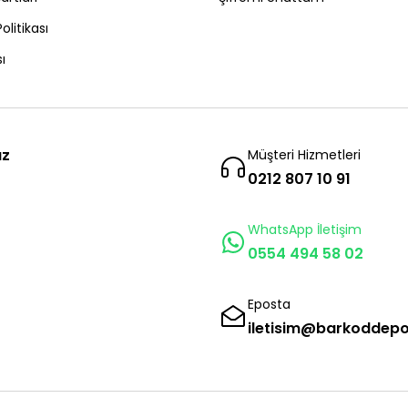
Politikası
ı
ız
Müşteri Hizmetleri
0212 807 10 91
WhatsApp İletişim
0554 494 58 02
Eposta
iletisim@barkoddep