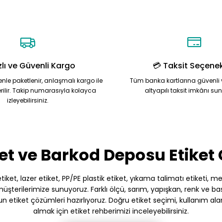
zlı ve Güvenli Kargo
💳 Taksit Seçenek
zenle paketlenir, anlaşmalı kargo ile
Tüm banka kartlarına güvenli 
rilir. Takip numarasıyla kolayca
altyapılı taksit imkânı su
izleyebilirsiniz.
et ve Barkod Deposu Etiket
et, lazer etiket, PP/PE plastik etiket, yıkama talimatı etiketi, meto
terilerimize sunuyoruz. Farklı ölçü, sarım, yapışkan, renk ve baskı
gun etiket çözümleri hazırlıyoruz. Doğru etiket seçimi, kullanım ala
almak için etiket rehberimizi inceleyebilirsiniz.