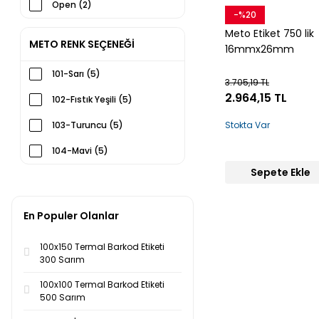
Open (2)
-%20
Snow
Meto Etiket 750 lik
METO RENK SEÇENEĞİ
16mmx26mm
101-Sarı (5)
3.705,19 TL
2.964,15 TL
102-Fıstık Yeşili (5)
103-Turuncu (5)
Stokta Var
104-Mavi (5)
Sepete Ekle
105-Pembe (5)
116-Beyaz (5)
En Populer Olanlar
106-Gri (3)
100x150 Termal Barkod Etiketi
107-Lila (3)
300 Sarım
108-Kırmızı (3)
100x100 Termal Barkod Etiketi
500 Sarım
109-Koyu Mavi (3)