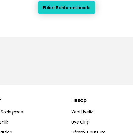
Etiket Rehberini İncele
r
Hesap
ş Sözleşmesi
Yeni Üyelik
enlik
Üye Girişi
artları
Şifremi Unuttum