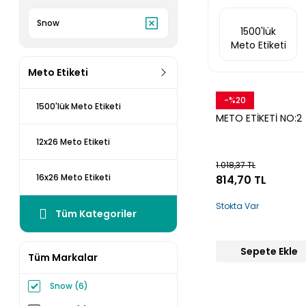
Snow
1500'lük
Meto Etiketi
Meto Etiketi
-%20
Snow
1500'lük Meto Etiketi
METO ETİKETİ NO:2
12x26 Meto Etiketi
1.018,37 TL
16x26 Meto Etiketi
814,70 TL
Stokta Var
Tüm Kategoriler
Sepete Ekle
Tüm Markalar
Snow (6)