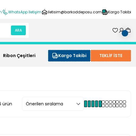
ın
WhatsApp İletişim
iletisim@barkoddeposu.com
Kargo Takibi
ARA
Ribon Çeşitleri
Kargo Takibi
TEKLİF İSTE
6 ürün