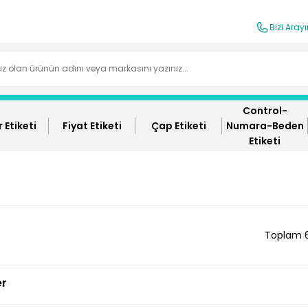
Bizi Aray
Control-
 Etiketi
Fiyat Etiketi
Çap Etiketi
Numara-Beden
Etiketi
Toplam 
er