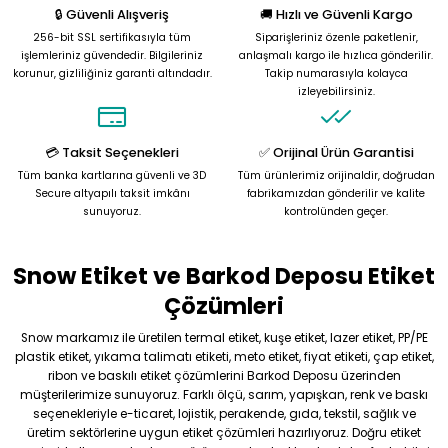
🔒 Güvenli Alışveriş
🚚 Hızlı ve Güvenli Kargo
256-bit SSL sertifikasıyla tüm
Siparişleriniz özenle paketlenir,
işlemleriniz güvendedir. Bilgileriniz
anlaşmalı kargo ile hızlıca gönderilir.
korunur, gizliliğiniz garanti altındadır.
Takip numarasıyla kolayca
izleyebilirsiniz.
💳 Taksit Seçenekleri
✅ Orijinal Ürün Garantisi
Tüm banka kartlarına güvenli ve 3D
Tüm ürünlerimiz orijinaldir, doğrudan
Secure altyapılı taksit imkânı
fabrikamızdan gönderilir ve kalite
sunuyoruz.
kontrolünden geçer.
Snow Etiket ve Barkod Deposu Etiket
Çözümleri
Snow markamız ile üretilen termal etiket, kuşe etiket, lazer etiket, PP/PE
plastik etiket, yıkama talimatı etiketi, meto etiket, fiyat etiketi, çap etiket,
ribon ve baskılı etiket çözümlerini Barkod Deposu üzerinden
müşterilerimize sunuyoruz. Farklı ölçü, sarım, yapışkan, renk ve baskı
seçenekleriyle e-ticaret, lojistik, perakende, gıda, tekstil, sağlık ve
üretim sektörlerine uygun etiket çözümleri hazırlıyoruz. Doğru etiket