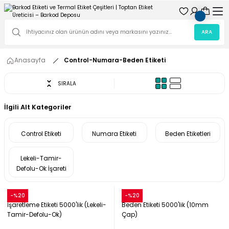
ARA
Anasayfa
Control-Numara-Beden Etiketi
SIRALA
İlgili Alt Kategoriler
Control Etiketi
Numara Etiketi
Beden Etiketleri
Lekeli-Tamir-
Defolu-Ok İşareti
Snow
Snow
-%20
-%20
İşaretleme Etiketi 5000'lik (Lekeli-
Beden Etiketi 5000'lik (10mm
Tamir-Defolu-Ok)
Çap)