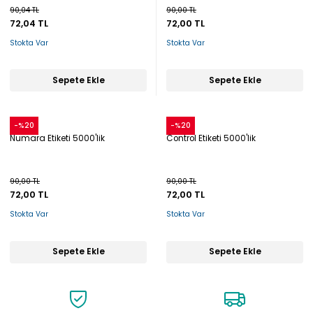
90,04 TL
90,00 TL
72,04 TL
72,00 TL
Stokta Var
Stokta Var
Sepete Ekle
Sepete Ekle
Snow
Snow
-%20
-%20
Numara Etiketi 5000'lik
Control Etiketi 5000'lik
90,00 TL
90,00 TL
72,00 TL
72,00 TL
Stokta Var
Stokta Var
Sepete Ekle
Sepete Ekle