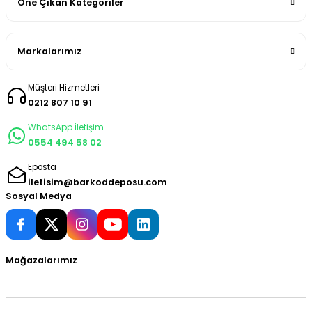
Öne Çıkan Kategoriler
Markalarımız
Müşteri Hizmetleri
0212 807 10 91
WhatsApp İletişim
0554 494 58 02
Eposta
iletisim@barkoddeposu.com
Sosyal Medya
Mağazalarımız