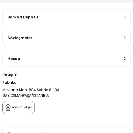
Barkod Deposu
Sözleşmeler
Hesap
İletişim
Fabrika
Mevlana Mah. 884 Sok No:8-10A
GAZİOSMANPAŞA/İSTANBUL
Konum Bilgisi