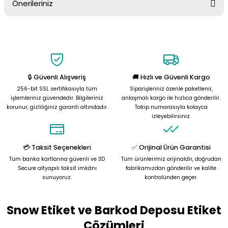
Önerileriniz
Soru Sor
Bu ürünün fiyat bilgisi, resim, ürün açıklamalarında ve diğer
konularda yetersiz gördüğünüz noktaları öneri formunu kullanarak
tarafımıza iletebilirsiniz.
Görüş ve önerileriniz için teşekkür ederiz.
🔒 Güvenli Alışveriş
🚚 Hızlı ve Güvenli Kargo
Ürün resmi kalitesiz, bozuk veya görüntülenemiyor.
256-bit SSL sertifikasıyla tüm
Siparişleriniz özenle paketlenir,
Ürün açıklamasında eksik bilgiler bulunuyor.
işlemleriniz güvendedir. Bilgileriniz
anlaşmalı kargo ile hızlıca gönderilir.
korunur, gizliliğiniz garanti altındadır.
Takip numarasıyla kolayca
Ürün bilgilerinde hatalar bulunuyor.
izleyebilirsiniz.
Ürün fiyatı diğer sitelerden daha pahalı.
Bu ürüne benzer farklı alternatifler olmalı.
💳 Taksit Seçenekleri
✅ Orijinal Ürün Garantisi
Tüm banka kartlarına güvenli ve 3D
Tüm ürünlerimiz orijinaldir, doğrudan
Secure altyapılı taksit imkânı
fabrikamızdan gönderilir ve kalite
sunuyoruz.
kontrolünden geçer.
Snow Etiket ve Barkod Deposu Etiket
Gönder
Çözümleri