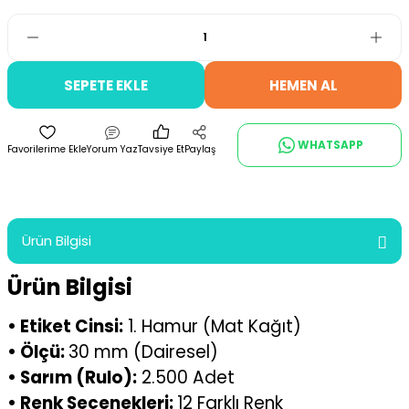
SEPETE EKLE
HEMEN AL
WHATSAPP
Yorum Yaz
Tavsiye Et
Paylaş
Ürün Bilgisi
Ürün Bilgisi
• Etiket Cinsi:
1. Hamur (Mat Kağıt)
• Ölçü:
30 mm (Dairesel)
• Sarım (Rulo):
2.500 Adet
• Renk Seçenekleri:
12 Farklı Renk