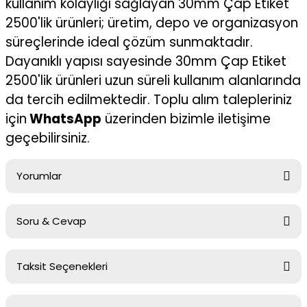
kullanım kolaylığı sağlayan 30mm Çap Etiket
2500'lik ürünleri; üretim, depo ve organizasyon
süreçlerinde ideal çözüm sunmaktadır.
Dayanıklı yapısı sayesinde 30mm Çap Etiket
2500'lik ürünleri uzun süreli kullanım alanlarında
da tercih edilmektedir. Toplu alım talepleriniz
için
WhatsApp
üzerinden bizimle iletişime
geçebilirsiniz.
Yorumlar
Soru & Cevap
Bu ürüne ilk yorumu siz yapın!
Taksit Seçenekleri
Yorum Yaz
Ürün hakkında henüz soru sorulmamış.