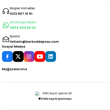
Müşteri Hizmetleri
0212 807 10 91
WhatsApp İletişim
0554 494 58 02
Eposta
iletisim@barkoddeposu.com
Sosyal Medya
Mağazalarımız
🛡️ ETBİS Kayıtlı İşletmeyiz