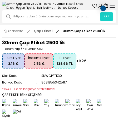
ARA
Anasayfa
Çap Etiketi
30mm Çap Etiket 2500'lik
30mm Çap Etiket 2500'lik
Yorum Yap
/
Yorumları Oku
Euro Fiyat
İndirimli Fiyat
TL Fiyat
+ KDV
3,16 €
2,53 €
138,96 TL
Stok Kodu
SNWCPETK30
Barkod Kodu
8681855342587
*16,47 TL den başlayan taksitlerle!
ÇAP ETİKETİ RENK SEÇENEĞİ