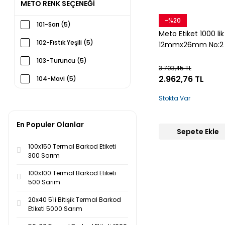
METO RENK SEÇENEĞİ
-%20
Snow
101-Sarı (5)
Meto Etiket 1000 lik
102-Fıstık Yeşili (5)
12mmx26mm No:2
103-Turuncu (5)
3.703,45 TL
2.962,76 TL
104-Mavi (5)
105-Pembe (5)
Stokta Var
116-Beyaz (5)
En Populer Olanlar
Sepete Ekle
106-Gri (3)
100x150 Termal Barkod Etiketi
107-Lila (3)
300 Sarım
108-Kırmızı (3)
100x100 Termal Barkod Etiketi
500 Sarım
109-Koyu Mavi (3)
20x40 5'li Bitişik Termal Barkod
110-Hardal (3)
Etiketi 5000 Sarım
111-Krem (3)