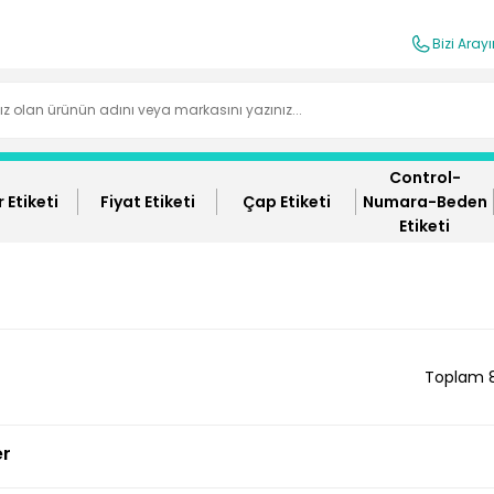
Bizi Aray
Control-
 Etiketi
Fiyat Etiketi
Çap Etiketi
Numara-Beden
Etiketi
Toplam 
er