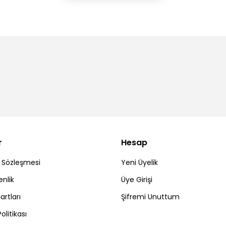
r
Hesap
ş Sözleşmesi
Yeni Üyelik
enlik
Üye Girişi
artları
Şifremi Unuttum
Politikası