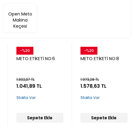
Open Meto
Makina
Keçesi
-%20
-%20
Snow
Snow
METO ETİKETİ NO:6
METO ETİKETİ NO:8
1.302,37 TL
1.973,28 TL
1.041,89 TL
1.578,63 TL
Stokta Var
Stokta Var
Sepete Ekle
Sepete Ekle