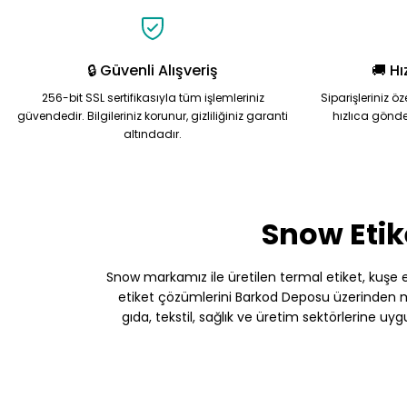
🔒 Güvenli Alışveriş
🚚 Hı
256-bit SSL sertifikasıyla tüm işlemleriniz
Siparişleriniz ö
güvendedir. Bilgileriniz korunur, gizliliğiniz garanti
hızlıca gönde
altındadır.
Snow Etik
Snow markamız ile üretilen termal etiket, kuşe etik
etiket çözümlerini Barkod Deposu üzerinden müş
gıda, tekstil, sağlık ve üretim sektörlerine uy