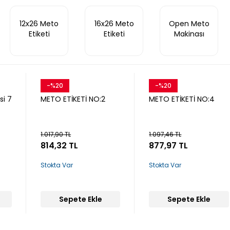
12x26 Meto
16x26 Meto
Open Meto
Etiketi
Etiketi
Makinası
-%20
-%20
Snow
Snow
i 7
METO ETİKETİ NO:2
METO ETİKETİ NO:4
1.017,90 TL
1.097,46 TL
814,32 TL
877,97 TL
Stokta Var
Stokta Var
Sepete Ekle
Sepete Ekle