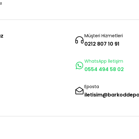
ı
ız
Müşteri Hizmetleri
0212 807 10 91
WhatsApp İletişim
0554 494 58 02
Eposta
iletisim@barkoddep