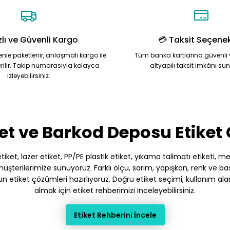
zlı ve Güvenli Kargo
💳 Taksit Seçenek
zenle paketlenir, anlaşmalı kargo ile
Tüm banka kartlarına güvenli 
rilir. Takip numarasıyla kolayca
altyapılı taksit imkânı su
izleyebilirsiniz.
et ve Barkod Deposu Etiket
et, lazer etiket, PP/PE plastik etiket, yıkama talimatı etiketi, meto
terilerimize sunuyoruz. Farklı ölçü, sarım, yapışkan, renk ve baskı
gun etiket çözümleri hazırlıyoruz. Doğru etiket seçimi, kullanım ala
almak için etiket rehberimizi inceleyebilirsiniz.
Etiket Rehberini İncele