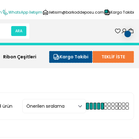
ın
WhatsApp İletişim
iletisim@barkoddeposu.com
Kargo Takibi
ARA
Ribon Çeşitleri
Kargo Takibi
TEKLİF İSTE
8 ürün