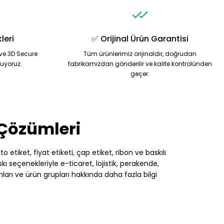
leri
✅ Orijinal Ürün Garantisi
ve 3D Secure
Tüm ürünlerimiz orijinaldir, doğrudan
nuyoruz.
fabrikamızdan gönderilir ve kalite kontrolünden
geçer.
 Çözümleri
 etiket, fiyat etiketi, çap etiket, ribon ve baskılı
 seçenekleriyle e-ticaret, lojistik, perakende,
nları ve ürün grupları hakkında daha fazla bilgi