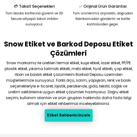
Bu ürüne benzer farklı alternatifler olmalı.
💳 Taksit Seçenekleri
✅ Orijinal Ürün Garantisi
Tüm banka kartlarına güvenli ve 3D
Tüm ürünlerimiz orijinaldir, doğrudan
Secure altyapılı taksit imkânı
fabrikamızdan gönderilir ve kalite
sunuyoruz.
kontrolünden geçer.
Snow Etiket ve Barkod Deposu Etiket
Gönder
Çözümleri
Snow markamız ile üretilen termal etiket, kuşe etiket, lazer etiket, PP/PE
plastik etiket, yıkama talimatı etiketi, meto etiket, fiyat etiketi, çap etiket,
ribon ve baskılı etiket çözümlerini Barkod Deposu üzerinden
müşterilerimize sunuyoruz. Farklı ölçü, sarım, yapışkan, renk ve baskı
seçenekleriyle e-ticaret, lojistik, perakende, gıda, tekstil, sağlık ve
üretim sektörlerine uygun etiket çözümleri hazırlıyoruz. Doğru etiket
seçimi, kullanım alanları ve ürün grupları hakkında daha fazla bilgi
almak için etiket rehberimizi inceleyebilirsiniz.
Etiket Rehberini İncele