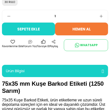
30 RULO
SEPETE EKLE
HEMEN AL
WHATSAPP
Yorum Yaz
Tavsiye Et
Paylaş
Ürün Bilgisi
75x35 mm Kuşe Barkod Etiketi (1250
Sarım)
75x35 Kuşe Barkod Etiketi,
ürün etiketleme ve uzun süreli
depolama süreçleri için en ideal ve dayanıklı çözümdür. Üst
yüzeyi pürüzsüz ve parlak bir yapıya sahip olan bu etiketler,