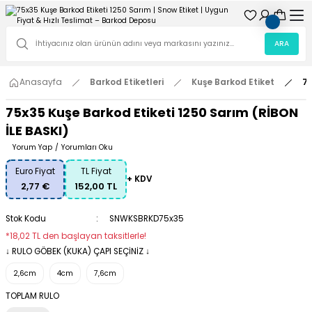
ARA
Anasayfa
Barkod Etiketleri
Kuşe Barkod Etiket
75
75x35 Kuşe Barkod Etiketi 1250 Sarım (RİBON
İLE BASKI)
Yorum Yap
/
Yorumları Oku
Euro Fiyat
TL Fiyat
+ KDV
2,77 €
152,00 TL
Stok Kodu
SNWKSBRKD75x35
*18,02 TL den başlayan taksitlerle!
↓ RULO GÖBEK (KUKA) ÇAPI SEÇİNİZ ↓
2,6cm
4cm
7,6cm
TOPLAM RULO