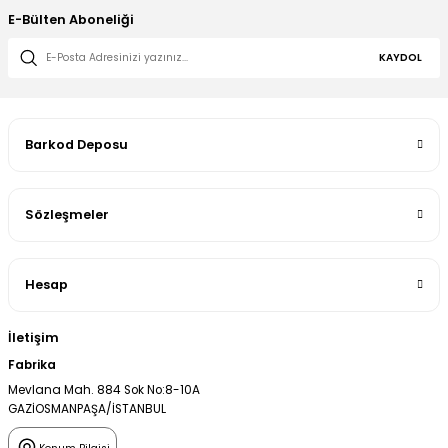
E-Bülten Aboneliği
KAYDOL
Barkod Deposu
Sözleşmeler
Hesap
İletişim
Fabrika
Mevlana Mah. 884 Sok No:8-10A
GAZİOSMANPAŞA/İSTANBUL