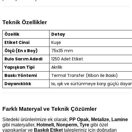
Teknik Özellikler
Özellik
Detay
Etiket Cinsi
Kuşe
Ölçü (En x Boy)
75x35 mm
Rulo Sarım Adedi
1250 Adet Etiket
Yapışkan Tipi
Akrilik
Baskı Yöntemi
Termal Transfer (Ribon ile Baskı)
Dayanıklılık
Isı, ışık ve sürtünmeye karşı güçlü dayanı
Farklı Materyal ve Teknik Çözümler
Sitedeki ürünlerimize ek olarak;
PP Opak, Metalize, Lamine
gibi materyaller,
Hotmelt, Nonperm, Tyre
gibi özel
yapışkanlar ve
Baskılı Etiket
talepleriniz için doğrudan