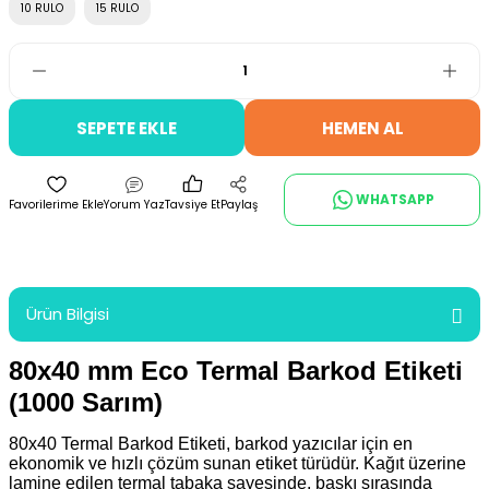
10 RULO
15 RULO
SEPETE EKLE
HEMEN AL
WHATSAPP
Yorum Yaz
Tavsiye Et
Paylaş
Ürün Bilgisi
80x40 mm Eco Termal Barkod Etiketi
(1000 Sarım)
80x40 Termal Barkod Etiketi, barkod yazıcılar için en
ekonomik ve hızlı çözüm sunan etiket türüdür. Kağıt üzerine
lamine edilen termal tabaka sayesinde, baskı sırasında