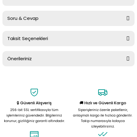
Soru & Cevap
Bu ürüne ilk yorumu siz yapın!
Taksit Seçenekleri
Yorum Yaz
Ürün hakkında henüz soru sorulmamış.
Önerileriniz
Soru Sor
Bu ürünün fiyat bilgisi, resim, ürün açıklamalarında ve diğer
konularda yetersiz gördüğünüz noktaları öneri formunu kullanarak
tarafımıza iletebilirsiniz.
Görüş ve önerileriniz için teşekkür ederiz.
🔒 Güvenli Alışveriş
🚚 Hızlı ve Güvenli Kargo
Ürün resmi kalitesiz, bozuk veya görüntülenemiyor.
256-bit SSL sertifikasıyla tüm
Siparişleriniz özenle paketlenir,
Ürün açıklamasında eksik bilgiler bulunuyor.
işlemleriniz güvendedir. Bilgileriniz
anlaşmalı kargo ile hızlıca gönderilir.
korunur, gizliliğiniz garanti altındadır.
Takip numarasıyla kolayca
Ürün bilgilerinde hatalar bulunuyor.
izleyebilirsiniz.
Ürün fiyatı diğer sitelerden daha pahalı.