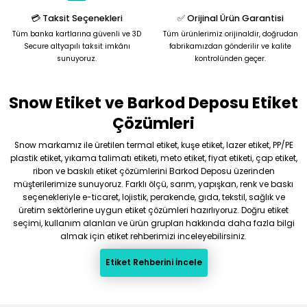
Bu ürüne benzer farklı alternatifler olmalı.
💳 Taksit Seçenekleri
✅ Orijinal Ürün Garantisi
Tüm banka kartlarına güvenli ve 3D
Tüm ürünlerimiz orijinaldir, doğrudan
Secure altyapılı taksit imkânı
fabrikamızdan gönderilir ve kalite
sunuyoruz.
kontrolünden geçer.
Snow Etiket ve Barkod Deposu Etiket
Gönder
Çözümleri
Snow markamız ile üretilen termal etiket, kuşe etiket, lazer etiket, PP/PE
plastik etiket, yıkama talimatı etiketi, meto etiket, fiyat etiketi, çap etiket,
ribon ve baskılı etiket çözümlerini Barkod Deposu üzerinden
müşterilerimize sunuyoruz. Farklı ölçü, sarım, yapışkan, renk ve baskı
seçenekleriyle e-ticaret, lojistik, perakende, gıda, tekstil, sağlık ve
üretim sektörlerine uygun etiket çözümleri hazırlıyoruz. Doğru etiket
seçimi, kullanım alanları ve ürün grupları hakkında daha fazla bilgi
almak için etiket rehberimizi inceleyebilirsiniz.
Etiket Rehberini İncele