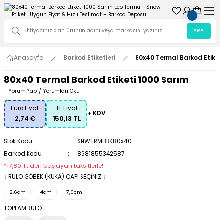
ARA
Anasayfa
Barkod Etiketleri
80x40 Termal Barkod Etike
80x40 Termal Barkod Etiketi 1000 Sarım
Yorum Yap
/
Yorumları Oku
Euro Fiyat
TL Fiyat
+ KDV
2,74 €
150,13 TL
Stok Kodu
SNWTRMBRK80x40
Barkod Kodu
8681855342587
*17,80 TL den başlayan taksitlerle!
↓ RULO GÖBEK (KUKA) ÇAPI SEÇİNİZ ↓
2,6cm
4cm
7,6cm
TOPLAM RULO