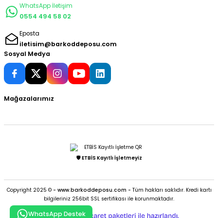
WhatsApp İletişim
0554 494 58 02
Eposta
iletisim@barkoddeposu.com
Sosyal Medya
Mağazalarımız
🛡️ ETBİS Kayıtlı İşletmeyiz
Copyright 2025 ©
- www.barkoddeposu.com -
Tüm hakları saklıdır. Kredi kartı
bilgileriniz 256bit SSL sertifikası ile korunmaktadır.
WhatsApp Destek
ideasoft
ile
e-