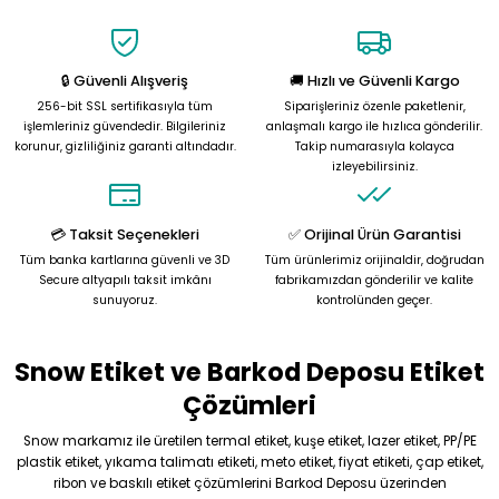
🔒 Güvenli Alışveriş
🚚 Hızlı ve Güvenli Kargo
256-bit SSL sertifikasıyla tüm
Siparişleriniz özenle paketlenir,
işlemleriniz güvendedir. Bilgileriniz
anlaşmalı kargo ile hızlıca gönderilir.
korunur, gizliliğiniz garanti altındadır.
Takip numarasıyla kolayca
izleyebilirsiniz.
💳 Taksit Seçenekleri
✅ Orijinal Ürün Garantisi
Tüm banka kartlarına güvenli ve 3D
Tüm ürünlerimiz orijinaldir, doğrudan
Secure altyapılı taksit imkânı
fabrikamızdan gönderilir ve kalite
sunuyoruz.
kontrolünden geçer.
Snow Etiket ve Barkod Deposu Etiket
Çözümleri
Snow markamız ile üretilen termal etiket, kuşe etiket, lazer etiket, PP/PE
plastik etiket, yıkama talimatı etiketi, meto etiket, fiyat etiketi, çap etiket,
ribon ve baskılı etiket çözümlerini Barkod Deposu üzerinden