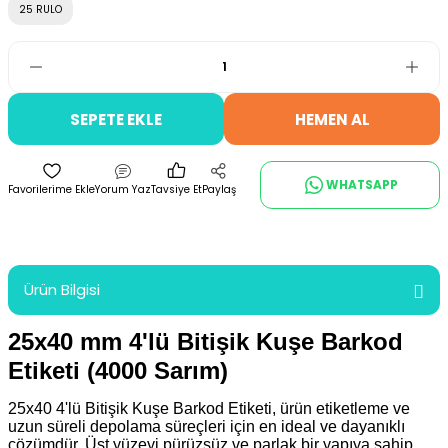
25 RULO
SEPETE EKLE
HEMEN AL
WHATSAPP
Yorum Yaz
Tavsiye Et
Paylaş
Ürün Bilgisi
25x40 mm 4'lü Bitişik Kuşe Barkod
Etiketi (4000 Sarım)
25x40 4'lü Bitişik Kuşe Barkod Etiketi,
ürün etiketleme ve
uzun süreli depolama süreçleri için en ideal ve dayanıklı
çözümdür. Üst yüzeyi pürüzsüz ve parlak bir yapıya sahip