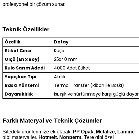
profesyonel bir çözüm sunar.
Teknik Özellikler
Özellik
Detay
Etiket Cinsi
Kuşe
Ölçü (En x Boy)
25x40 mm
Rulo Sarım Adedi
4000 Adet Etiket
Yapışkan Tipi
Akrilik
Baskı Yöntemi
Termal Transfer (Ribon ile Baskı)
Dayanıklılık
Isı, ışık ve sürtünmeye karşı güçlü dayanı
Farklı Materyal ve Teknik Çözümler
Sitedeki ürünlerimize ek olarak;
PP Opak, Metalize, Lamine
gibi materyaller,
Hotmelt, Nonperm, Tyre
gibi özel