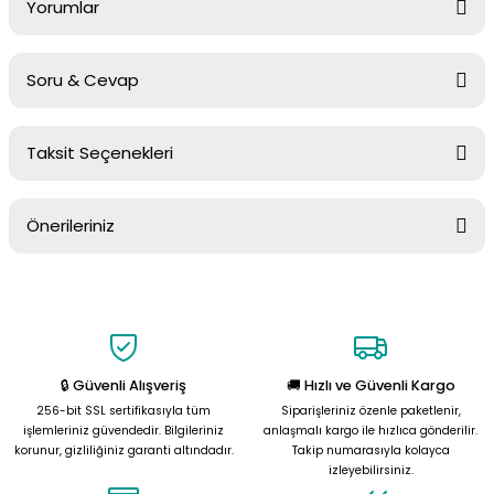
Yorumlar
Soru & Cevap
Bu ürüne ilk yorumu siz yapın!
Taksit Seçenekleri
Yorum Yaz
Ürün hakkında henüz soru sorulmamış.
Önerileriniz
Soru Sor
Bu ürünün fiyat bilgisi, resim, ürün açıklamalarında ve diğer
konularda yetersiz gördüğünüz noktaları öneri formunu kullanarak
tarafımıza iletebilirsiniz.
Görüş ve önerileriniz için teşekkür ederiz.
🔒 Güvenli Alışveriş
🚚 Hızlı ve Güvenli Kargo
Ürün resmi kalitesiz, bozuk veya görüntülenemiyor.
256-bit SSL sertifikasıyla tüm
Siparişleriniz özenle paketlenir,
Ürün açıklamasında eksik bilgiler bulunuyor.
işlemleriniz güvendedir. Bilgileriniz
anlaşmalı kargo ile hızlıca gönderilir.
korunur, gizliliğiniz garanti altındadır.
Takip numarasıyla kolayca
Ürün bilgilerinde hatalar bulunuyor.
izleyebilirsiniz.
Ürün fiyatı diğer sitelerden daha pahalı.