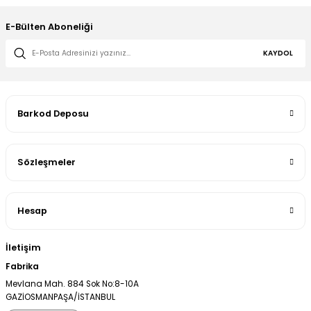
E-Bülten Aboneliği
KAYDOL
Barkod Deposu
Sözleşmeler
Hesap
İletişim
Fabrika
Mevlana Mah. 884 Sok No:8-10A
GAZİOSMANPAŞA/İSTANBUL