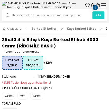
0
ARA
Anasayfa
Barkod Etiketleri
Kuşe Barkod Etiket
25
25x40 4'lü Bitişik Kuşe Barkod Etiketi 4000
Sarım (RİBON İLE BASKI)
Yorum Yap
/
Yorumları Oku
Euro Fiyat
TL Fiyat
+ KDV
3,28 €
180,10 TL
Stok Kodu
SNWKSBRKD25x40-4B
*21,35 TL den başlayan taksitlerle!
↓ RULO GÖBEK (KUKA) ÇAPI SEÇİNİZ ↓
2,6cm
4cm
7,6cm
TOPLAM RULO