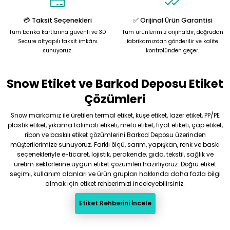
Bu ürüne benzer farklı alternatifler olmalı.
💳 Taksit Seçenekleri
✅ Orijinal Ürün Garantisi
Tüm banka kartlarına güvenli ve 3D
Tüm ürünlerimiz orijinaldir, doğrudan
Secure altyapılı taksit imkânı
fabrikamızdan gönderilir ve kalite
sunuyoruz.
kontrolünden geçer.
Snow Etiket ve Barkod Deposu Etiket
Gönder
Çözümleri
Snow markamız ile üretilen termal etiket, kuşe etiket, lazer etiket, PP/PE
plastik etiket, yıkama talimatı etiketi, meto etiket, fiyat etiketi, çap etiket,
ribon ve baskılı etiket çözümlerini Barkod Deposu üzerinden
müşterilerimize sunuyoruz. Farklı ölçü, sarım, yapışkan, renk ve baskı
seçenekleriyle e-ticaret, lojistik, perakende, gıda, tekstil, sağlık ve
üretim sektörlerine uygun etiket çözümleri hazırlıyoruz. Doğru etiket
seçimi, kullanım alanları ve ürün grupları hakkında daha fazla bilgi
almak için etiket rehberimizi inceleyebilirsiniz.
Etiket Rehberini İncele