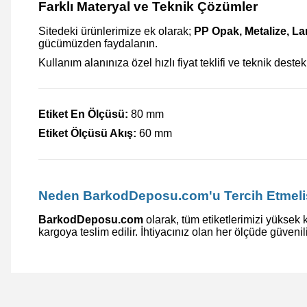
Farklı Materyal ve Teknik Çözümler
Sitedeki ürünlerimize ek olarak;
PP Opak, Metalize, L
gücümüzden faydalanın.
Kullanım alanınıza özel hızlı fiyat teklifi ve teknik destek
Etiket En Ölçüsü:
80 mm
Etiket Ölçüsü Akış:
60 mm
Neden BarkodDeposu.com'u Tercih Etmeli
BarkodDeposu.com
olarak, tüm etiketlerimizi yüksek k
kargoya teslim edilir. İhtiyacınız olan her ölçüde güvenil
Bu ürünün fiyat bilgisi, resim, ürün açıklamalarında ve diğer 