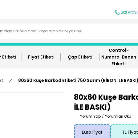
Bizi Aray
Control-
 Etiketi
Fiyat Etiketi
Çap Etiketi
Numara-Beden
Etiketi
et
80x60 Kuşe Barkod Etiketi 750 Sarım (RİBON İLE BASKI
80x60 Kuşe Barko
İLE BASKI)
Yorum Yap
/
Yorumları Oku
Euro Fiyat
TL Fiyat