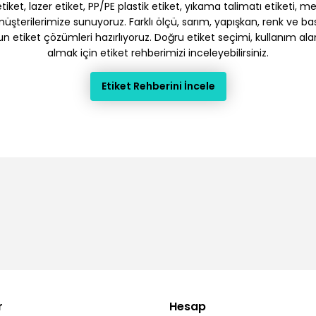
et, lazer etiket, PP/PE plastik etiket, yıkama talimatı etiketi, meto
terilerimize sunuyoruz. Farklı ölçü, sarım, yapışkan, renk ve baskı
gun etiket çözümleri hazırlıyoruz. Doğru etiket seçimi, kullanım ala
almak için etiket rehberimizi inceleyebilirsiniz.
Etiket Rehberini İncele
r
Hesap