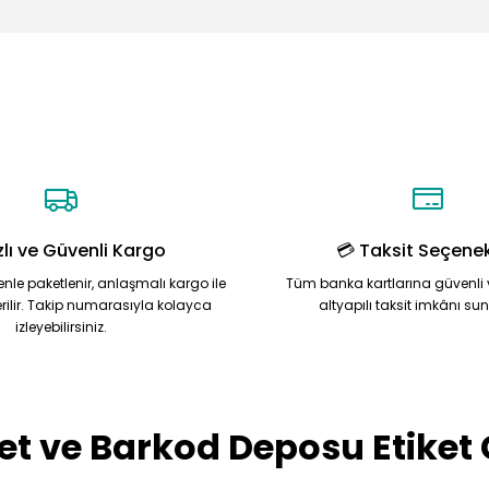
Ürün hakkında henüz soru sorulmamış.
Bu ürüne ilk yorumu siz yapın!
Yorum Yaz
Soru Sor
zlı ve Güvenli Kargo
💳 Taksit Seçenek
zenle paketlenir, anlaşmalı kargo ile
Tüm banka kartlarına güvenli 
rilir. Takip numarasıyla kolayca
altyapılı taksit imkânı su
izleyebilirsiniz.
Gönder
et ve Barkod Deposu Etiket