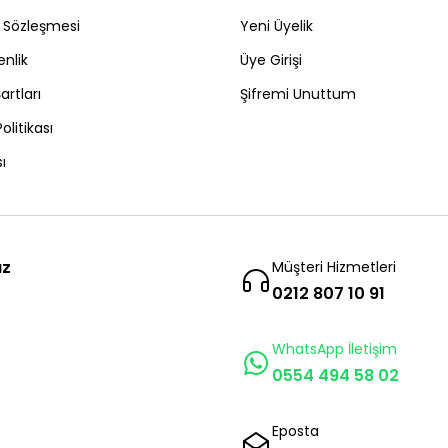
ş Sözleşmesi
Yeni Üyelik
enlik
Üye Girişi
artları
Şifremi Unuttum
Politikası
ı
ız
Müşteri Hizmetleri
0212 807 10 91
WhatsApp İletişim
0554 494 58 02
Eposta