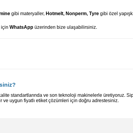
amine
gibi materyaller,
Hotmelt, Nonperm, Tyre
gibi özel yapış
 için
WhatsApp
üzerinden bize ulaşabilirsiniz.
siniz?
alite standartlarında ve son teknoloji makinelerle üretiyoruz. Si
ir ve uygun fiyatlı etiket çözümleri için doğru adrestesiniz.
konularda yetersiz gördüğünüz noktaları öneri formunu kullanarak tarafı