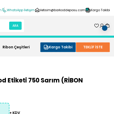
ın
WhatsApp İletişim
iletisim@barkoddeposu.com
Kargo Takibi
ARA
Ribon Çeşitleri
Kargo Takibi
TEKLİF İSTE
)
d Etiketi 750 Sarım (RİBON
+ KDV