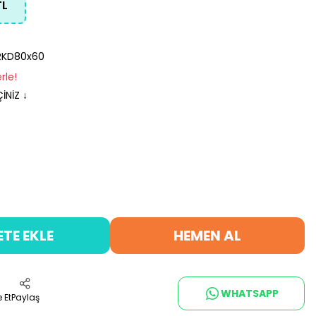
TL
RKD80x60
rle!
İNİZ ↓
ETE EKLE
HEMEN AL
WHATSAPP
 Et
Paylaş