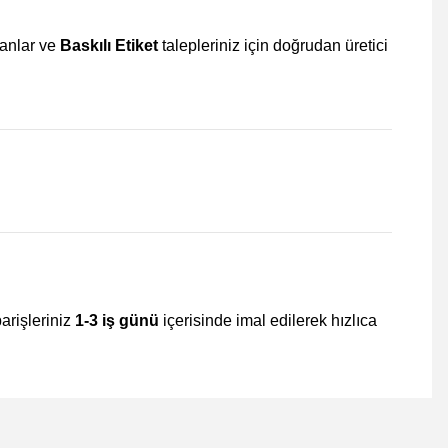
kanlar ve
Baskılı Etiket
talepleriniz için doğrudan üretici
parişleriniz
1-3 iş günü
içerisinde imal edilerek hızlıca
mıza iletebilirsiniz.