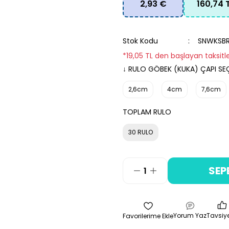
2,93 €
160,74 
Stok Kodu
SNWKSB
*19,05 TL den başlayan taksitle
↓ RULO GÖBEK (KUKA) ÇAPI SEÇ
2,6cm
4cm
7,6cm
TOPLAM RULO
30 RULO
SEP
Yorum Yaz
Tavsiye