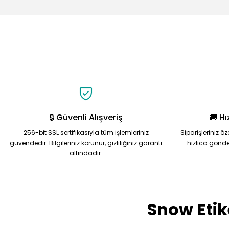
Görüş ve önerileriniz için teşekkür ederiz.
Ürün resmi kalitesiz, bozuk veya görüntülenemiyor.
Ürün açıklamasında eksik bilgiler bulunuyor.
Ürün bilgilerinde hatalar bulunuyor.
Ürün fiyatı diğer sitelerden daha pahalı.
Bu ürüne benzer farklı alternatifler olmalı.
🔒 Güvenli Alışveriş
🚚 Hı
256-bit SSL sertifikasıyla tüm işlemleriniz
Siparişleriniz ö
güvendedir. Bilgileriniz korunur, gizliliğiniz garanti
hızlıca gönde
altındadır.
Snow Etik