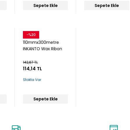
Sepete Ekle
Sepete Ekle
-%20
110mmx300metre
INKANTO Wax Ribon
142,67 TL
114,14 TL
Stokta Var
Sepete Ekle