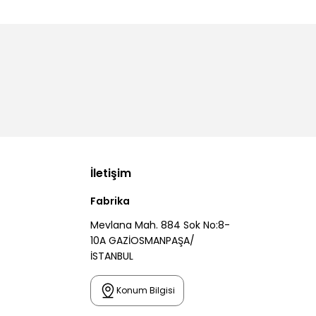
İletişim
Fabrika
Mevlana Mah. 884 Sok No:8-
10A GAZİOSMANPAŞA/
İSTANBUL
Konum Bilgisi