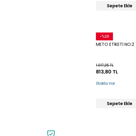
Sepete Ekle
-%20
Snow
METO ETİKETİ NO:2
1.017,25 TL
813,80 TL
Stokta Var
Sepete Ekle