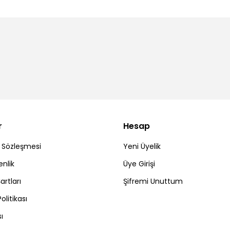
r
Hesap
ş Sözleşmesi
Yeni Üyelik
enlik
Üye Girişi
artları
Şifremi Unuttum
Politikası
ı