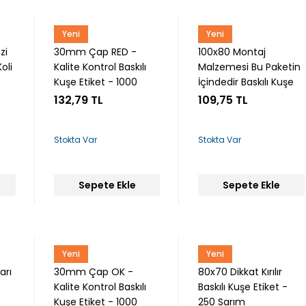
Yeni
Yeni
Snow
Snow
zi
30mm Çap RED -
100x80 Montaj
oli
Kalite Kontrol Baskılı
Malzemesi Bu Paketin
Kuşe Etiket - 1000
İçindedir Baskılı Kuşe
Sarım
Etiket - 250 Sarım
132,79 TL
109,75 TL
Stokta Var
Stokta Var
Sepete Ekle
Sepete Ekle
Yeni
Yeni
Snow
Snow
arı
30mm Çap OK -
80x70 Dikkat Kırılır
Kalite Kontrol Baskılı
Baskılı Kuşe Etiket -
Kuşe Etiket - 1000
250 Sarım