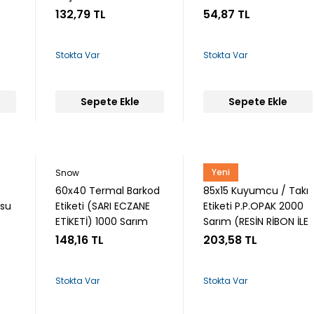
Sarım
132,79 TL
54,87 TL
Stokta Var
Stokta Var
Sepete Ekle
Sepete Ekle
Yeni
Snow
Snow
60x40 Termal Barkod
85x15 Kuyumcu / Takı
osu
Etiketi (SARI ECZANE
Etiketi P.P.OPAK 2000
ETİKETİ) 1000 Sarım
Sarım (RESİN RİBON İLE
BASKI)
148,16 TL
203,58 TL
Stokta Var
Stokta Var