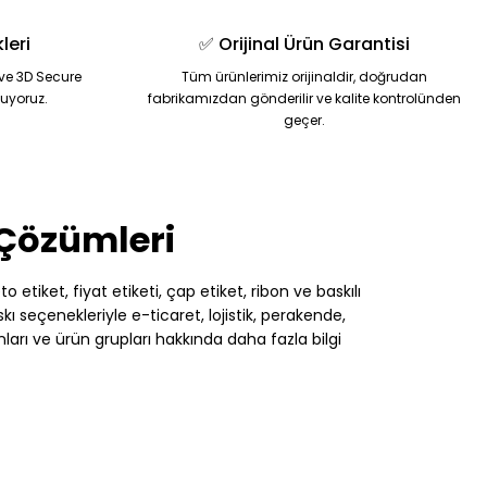
leri
✅ Orijinal Ürün Garantisi
ve 3D Secure
Tüm ürünlerimiz orijinaldir, doğrudan
nuyoruz.
fabrikamızdan gönderilir ve kalite kontrolünden
geçer.
 Çözümleri
 etiket, fiyat etiketi, çap etiket, ribon ve baskılı
 seçenekleriyle e-ticaret, lojistik, perakende,
nları ve ürün grupları hakkında daha fazla bilgi