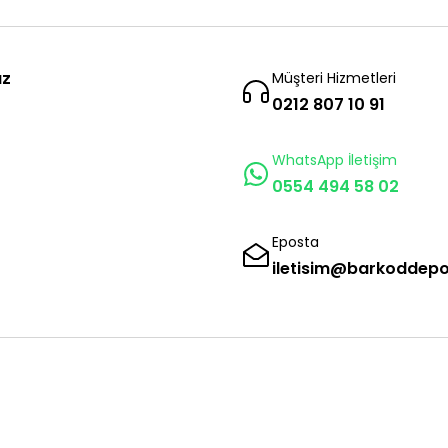
ız
Müşteri Hizmetleri
0212 807 10 91
WhatsApp İletişim
0554 494 58 02
Eposta
iletisim@barkoddep