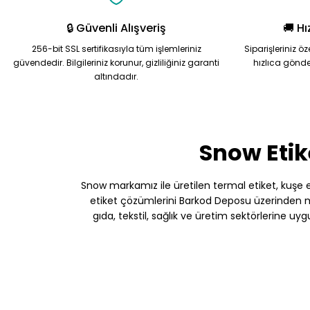
🔒 Güvenli Alışveriş
🚚 Hı
256-bit SSL sertifikasıyla tüm işlemleriniz
Siparişleriniz ö
güvendedir. Bilgileriniz korunur, gizliliğiniz garanti
hızlıca gönde
altındadır.
Snow Etik
Snow markamız ile üretilen termal etiket, kuşe etik
etiket çözümlerini Barkod Deposu üzerinden müş
gıda, tekstil, sağlık ve üretim sektörlerine uy