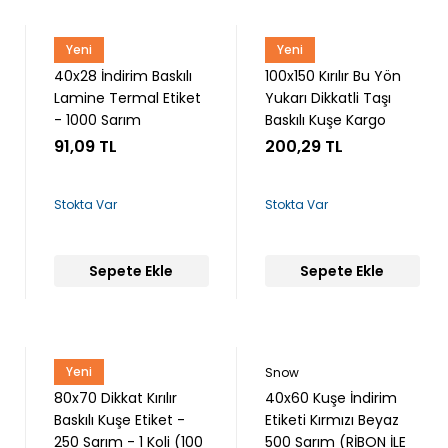
Yeni
Yeni
Snow
Snow
40x28 İndirim Baskılı
100x150 Kırılır Bu Yön
Lamine Termal Etiket
Yukarı Dikkatli Taşı
- 1000 Sarım
Baskılı Kuşe Kargo
Etiketi - 250 Sarım
91,09 TL
200,29 TL
Stokta Var
Stokta Var
Sepete Ekle
Sepete Ekle
Yeni
Snow
Snow
80x70 Dikkat Kırılır
40x60 Kuşe İndirim
Baskılı Kuşe Etiket -
Etiketi Kırmızı Beyaz
250 Sarım - 1 Koli (100
500 Sarım (RİBON İLE