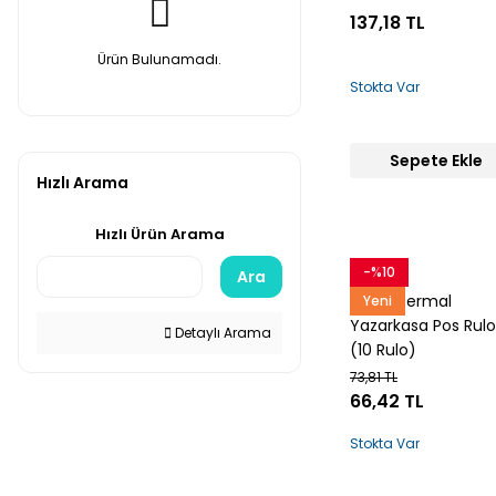
137,18 TL
Ürün Bulunamadı.
Stokta Var
Sepete Ekle
Hızlı Arama
Hızlı Ürün Arama
-%10
Snow
Ara
56x14 Termal
Yeni
Yazarkasa Pos Rul
Detaylı Arama
(10 Rulo)
73,81 TL
66,42 TL
Stokta Var