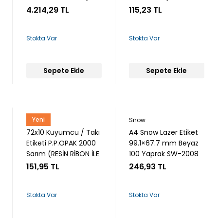
Rulo)
BASKI)
4.214,29 TL
115,23 TL
Stokta Var
Stokta Var
Sepete Ekle
Sepete Ekle
Yeni
Snow
Snow
72x10 Kuyumcu / Takı
A4 Snow Lazer Etiket
Etiketi P.P.OPAK 2000
99.1×67.7 mm Beyaz
Sarım (RESİN RİBON İLE
100 Yaprak SW-2008
BASKI)
151,95 TL
246,93 TL
Stokta Var
Stokta Var