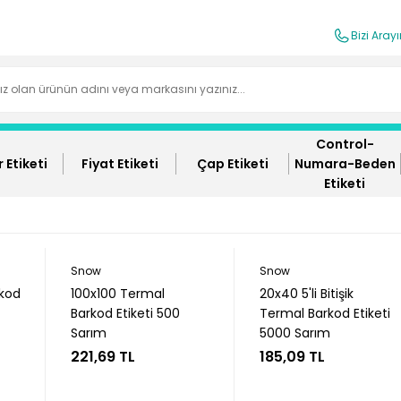
Bizi Aray
Control-
 Etiketi
Fiyat Etiketi
Çap Etiketi
Numara-Beden
Etiketi
Snow
Snow
rkod
100x100 Termal
20x40 5'li Bitişik
Barkod Etiketi 500
Termal Barkod Etiketi
Sarım
5000 Sarım
221,69 TL
185,09 TL