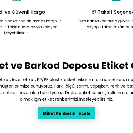
zlı ve Güvenli Kargo
💳 Taksit Seçenek
zenle paketlenir, anlaşmalı kargo ile
Tüm banka kartlarına güvenli 
rilir. Takip numarasıyla kolayca
altyapılı taksit imkânı su
izleyebilirsiniz.
et ve Barkod Deposu Etiket
et, lazer etiket, PP/PE plastik etiket, yıkama talimatı etiketi, meto
terilerimize sunuyoruz. Farklı ölçü, sarım, yapışkan, renk ve baskı
gun etiket çözümleri hazırlıyoruz. Doğru etiket seçimi, kullanım ala
almak için etiket rehberimizi inceleyebilirsiniz.
Etiket Rehberini İncele