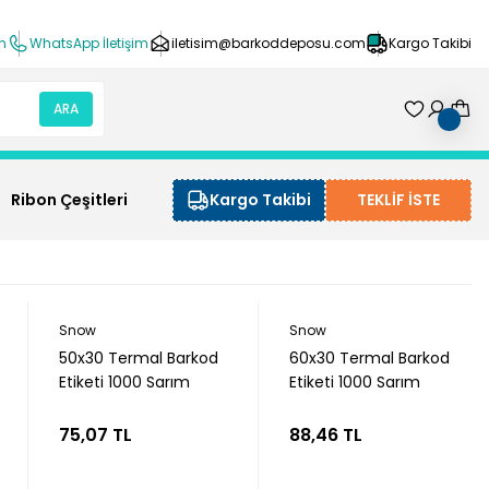
ın
WhatsApp İletişim
iletisim@barkoddeposu.com
Kargo Takibi
ARA
Ribon Çeşitleri
Kargo Takibi
TEKLİF İSTE
Snow
Snow
50x30 Termal Barkod
60x30 Termal Barkod
Etiketi 1000 Sarım
Etiketi 1000 Sarım
75,07 TL
88,46 TL