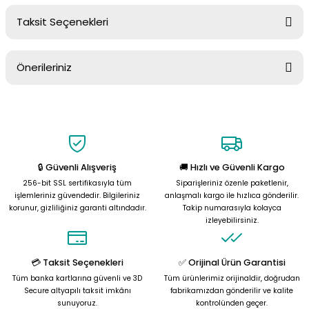
Taksit Seçenekleri
Yorum Yaz
Ürün hakkında henüz soru sorulmamış.
Önerileriniz
Soru Sor
Bu ürünün fiyat bilgisi, resim, ürün açıklamalarında ve diğer
konularda yetersiz gördüğünüz noktaları öneri formunu kullanarak
tarafımıza iletebilirsiniz.
Görüş ve önerileriniz için teşekkür ederiz.
🔒 Güvenli Alışveriş
🚚 Hızlı ve Güvenli Kargo
Ürün resmi kalitesiz, bozuk veya görüntülenemiyor.
256-bit SSL sertifikasıyla tüm
Siparişleriniz özenle paketlenir,
Ürün açıklamasında eksik bilgiler bulunuyor.
işlemleriniz güvendedir. Bilgileriniz
anlaşmalı kargo ile hızlıca gönderilir.
korunur, gizliliğiniz garanti altındadır.
Takip numarasıyla kolayca
Ürün bilgilerinde hatalar bulunuyor.
izleyebilirsiniz.
Ürün fiyatı diğer sitelerden daha pahalı.
Bu ürüne benzer farklı alternatifler olmalı.
💳 Taksit Seçenekleri
✅ Orijinal Ürün Garantisi
Tüm banka kartlarına güvenli ve 3D
Tüm ürünlerimiz orijinaldir, doğrudan
Secure altyapılı taksit imkânı
fabrikamızdan gönderilir ve kalite
sunuyoruz.
kontrolünden geçer.