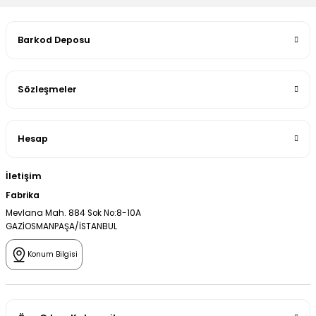
Barkod Deposu
Sözleşmeler
Hesap
İletişim
Fabrika
Mevlana Mah. 884 Sok No:8-10A
GAZİOSMANPAŞA/İSTANBUL
Konum Bilgisi