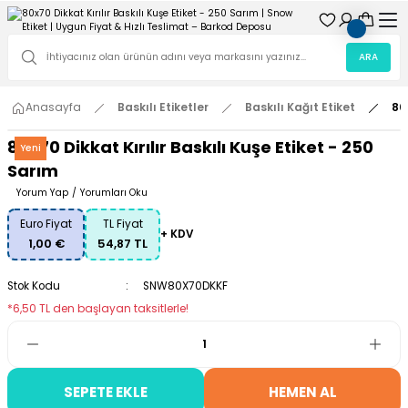
ARA
Anasayfa
Baskılı Etiketler
Baskılı Kağıt Etiket
80
80x70 Dikkat Kırılır Baskılı Kuşe Etiket - 250
Yeni
Sarım
Yorum Yap
/
Yorumları Oku
Euro Fiyat
TL Fiyat
+ KDV
1,00 €
54,87 TL
Stok Kodu
SNW80X70DKKF
*6,50 TL den başlayan taksitlerle!
SEPETE EKLE
HEMEN AL