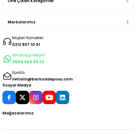
Öne Çıkan Kategoriler
Markalarımız
Müşteri Hizmetleri
0212 807 10 91
WhatsApp İletişim
0554 494 58 02
Eposta
iletisim@barkoddeposu.com
Sosyal Medya
Mağazalarımız