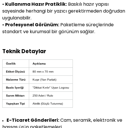
•
Kullanıma Hazır Pratiklik:
Baskılı hazır yapısı
sayesinde herhangi bir yazıcı gerektirmeden doğrudan
uygulanabilir.
•
Profesyonel Görünüm:
Paketleme süreçlerinde
standart ve kurumsal bir görünüm sağlar.
Teknik Detaylar
Özellik
Açıklama
Etiket Ölçüsü
80 mm x 70 mm
Malzeme Türü
Kuşe (Yarı Parlak)
Baskı İçeriği
"Dikkat Kırılır" Uyarı Logosu
Sarım Miktarı
250 Adet / Rulo
Yapışkan Tipi
Akrilik (Güçlü Tutunma)
E-Ticaret Gönderileri:
Cam, seramik, elektronik ve
hassas ürün paketlemeleri.