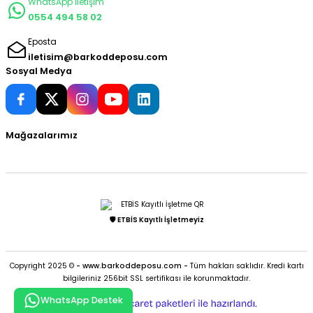
WhatsApp İletişim
0554 494 58 02
Eposta
iletisim@barkoddeposu.com
Sosyal Medya
Mağazalarımız
🛡️ ETBİS Kayıtlı İşletmeyiz
Copyright 2025 ©
- www.barkoddeposu.com -
Tüm hakları saklıdır. Kredi kartı
bilgileriniz 256bit SSL sertifikası ile korunmaktadır.
WhatsApp Destek
ideasoft
ile
e-
hazırlandı.