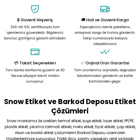
tarafımıza iletebilirsiniz.
Görüş ve önerileriniz için teşekkür ederiz.
🔒 Güvenli Alışveriş
🚚 Hızlı ve Güvenli Kargo
Ürün resmi kalitesiz, bozuk veya görüntülenemiyor.
256-bit SSL sertifikasıyla tüm
Siparişleriniz özenle paketlenir,
Ürün açıklamasında eksik bilgiler bulunuyor.
işlemleriniz güvendedir. Bilgileriniz
anlaşmalı kargo ile hızlıca gönderilir.
korunur, gizliliğiniz garanti altındadır.
Takip numarasıyla kolayca
Ürün bilgilerinde hatalar bulunuyor.
izleyebilirsiniz.
Ürün fiyatı diğer sitelerden daha pahalı.
Bu ürüne benzer farklı alternatifler olmalı.
💳 Taksit Seçenekleri
✅ Orijinal Ürün Garantisi
Tüm banka kartlarına güvenli ve 3D
Tüm ürünlerimiz orijinaldir, doğrudan
Secure altyapılı taksit imkânı
fabrikamızdan gönderilir ve kalite
sunuyoruz.
kontrolünden geçer.
Snow Etiket ve Barkod Deposu Etiket
Gönder
Çözümleri
Snow markamız ile üretilen termal etiket, kuşe etiket, lazer etiket, PP/PE
plastik etiket, yıkama talimatı etiketi, meto etiket, fiyat etiketi, çap etiket,
ribon ve baskılı etiket çözümlerini Barkod Deposu üzerinden
müşterilerimize sunuyoruz. Farklı ölçü, sarım, yapışkan, renk ve baskı