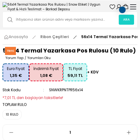
ARA
Anasayfa
Ribon Çeşitleri
56x14 Termal Yazarkasa Pos 
56x14 Termal Yazarkasa Pos Rulosu (10 Rulo)
Yeni
Yorum Yap
/
Yorumları Oku
Euro Fiyat
İndirimli Fiyat
TL Fiyat
+ KDV
1,35 €
1,08 €
59,11 TL
Stok Kodu
SNWKRPNTPR56x14
*7,01 TL den başlayan taksitlerle!
TOPLAM RULO
10 RULO