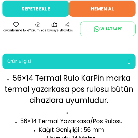
SEPETE EKLE
HEMEN AL
WHATSAPP
Yorum Yaz
Tavsiye Et
Paylaş
Ürün Bilgisi
56×14 Termal Rulo KarPin marka
termal yazarkasa pos rulosu bütün
cihazlara uyumludur.
56×14 Termal Yazarkasa/Pos Rulosu
Kağıt Genişliği : 56 mm