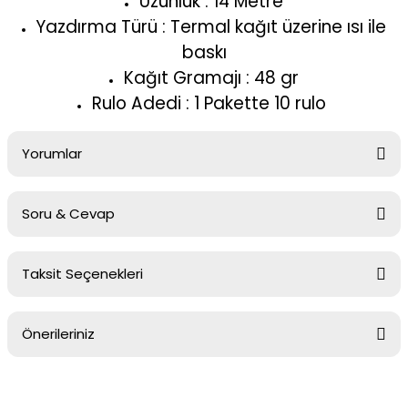
Uzunluk : 14 Metre
Yazdırma Türü : Termal kağıt üzerine ısı ile
baskı
Kağıt Gramajı : 48 gr
Rulo Adedi : 1 Pakette 10 rulo
Yorumlar
Soru & Cevap
Ürünleri kullanıyorum çok saolun
Taksit Seçenekleri
Ürün hakkında henüz soru sorulmamış.
Sadece yapışmada biraz zayıflık var onun harici güzel
abdullah şenkal | 03/07/2026 | 10 RULO
Önerileriniz
Soru Sor
Bu ürünün fiyat bilgisi, resim, ürün açıklamalarında ve diğer
Yorum Yaz
konularda yetersiz gördüğünüz noktaları öneri formunu kullanarak