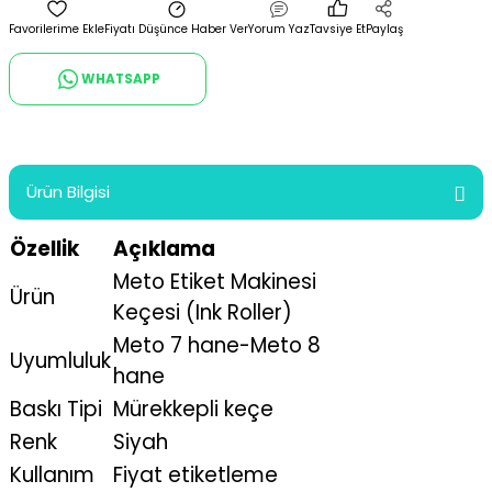
Fiyatı Düşünce Haber Ver
Yorum Yaz
Tavsiye Et
Paylaş
WHATSAPP
Ürün Bilgisi
Özellik
Açıklama
Meto Etiket Makinesi
Ürün
Keçesi (Ink Roller)
Meto 7 hane-Meto 8
Uyumluluk
hane
Baskı Tipi
Mürekkepli keçe
Renk
Siyah
Kullanım
Fiyat etiketleme