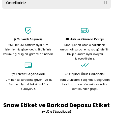
Önerileriniz
Soru Sor
Bu ürünün fiyat bilgisi, resim, ürün açıklamalarında ve diğer
konularda yetersiz gördüğünüz noktaları öneri formunu kullanarak
tarafımıza iletebilirsiniz.
Görüş ve önerileriniz için teşekkür ederiz.
🔒 Güvenli Alışveriş
🚚 Hızlı ve Güvenli Kargo
Ürün resmi kalitesiz, bozuk veya görüntülenemiyor.
256-bit SSL sertifikasıyla tüm
Siparişleriniz özenle paketlenir,
Ürün açıklamasında eksik bilgiler bulunuyor.
işlemleriniz güvendedir. Bilgileriniz
anlaşmalı kargo ile hızlıca gönderilir.
korunur, gizliliğiniz garanti altındadır.
Takip numarasıyla kolayca
Ürün bilgilerinde hatalar bulunuyor.
izleyebilirsiniz.
Ürün fiyatı diğer sitelerden daha pahalı.
Bu ürüne benzer farklı alternatifler olmalı.
💳 Taksit Seçenekleri
✅ Orijinal Ürün Garantisi
Tüm banka kartlarına güvenli ve 3D
Tüm ürünlerimiz orijinaldir, doğrudan
Secure altyapılı taksit imkânı
fabrikamızdan gönderilir ve kalite
sunuyoruz.
kontrolünden geçer.
Snow Etiket ve Barkod Deposu Etiket
Gönder
Çözümleri