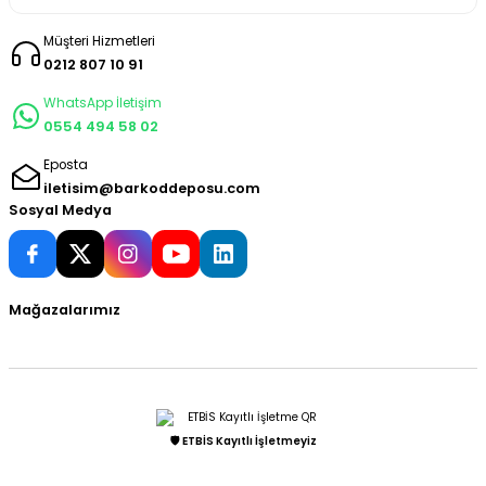
Müşteri Hizmetleri
0212 807 10 91
WhatsApp İletişim
0554 494 58 02
Eposta
iletisim@barkoddeposu.com
Sosyal Medya
Mağazalarımız
🛡️ ETBİS Kayıtlı İşletmeyiz