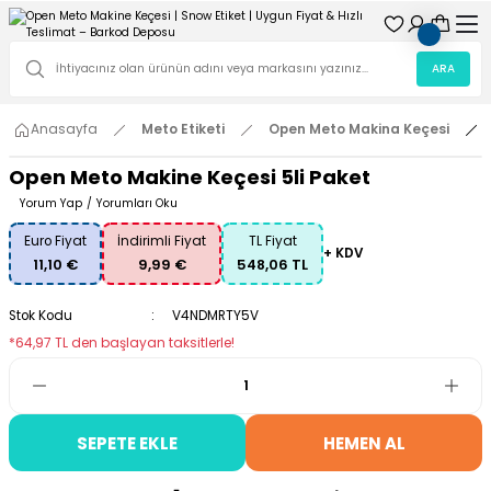
ARA
Anasayfa
Meto Etiketi
Open Meto Makina Keçesi
Open Meto Makine Keçesi 5li Paket
Yorum Yap
/
Yorumları Oku
Euro Fiyat
İndirimli Fiyat
TL Fiyat
+ KDV
11,10 €
9,99 €
548,06 TL
Stok Kodu
V4NDMRTY5V
*64,97 TL den başlayan taksitlerle!
SEPETE EKLE
HEMEN AL