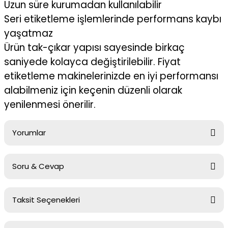
Uzun süre kurumadan kullanılabilir
Seri etiketleme işlemlerinde performans kaybı
yaşatmaz
Ürün tak-çıkar yapısı sayesinde birkaç
saniyede kolayca değiştirilebilir. Fiyat
etiketleme makinelerinizde en iyi performansı
alabilmeniz için keçenin düzenli olarak
yenilenmesi önerilir.
Yorumlar
Soru & Cevap
Bu ürüne ilk yorumu siz yapın!
Taksit Seçenekleri
Yorum Yaz
Ürün hakkında henüz soru sorulmamış.