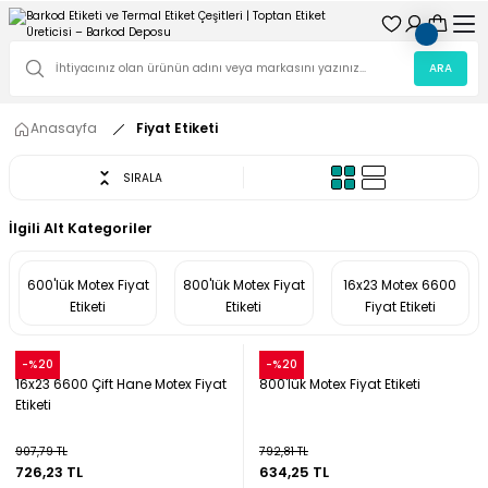
ARA
Anasayfa
Fiyat Etiketi
SIRALA
İlgili Alt Kategoriler
600'lük Motex Fiyat
800'lük Motex Fiyat
16x23 Motex 6600
Etiketi
Etiketi
Fiyat Etiketi
Snow
Snow
-%20
-%20
16x23 6600 Çift Hane Motex Fiyat
800'lük Motex Fiyat Etiketi
Etiketi
907,79 TL
792,81 TL
726,23 TL
634,25 TL