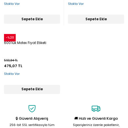
Stokta Var
Stokta Var
Sepete Ekle
Sepete Ekle
Snow
-%20
600'lük Motex Fiyat Etiketi
593,84 TL
475,07 TL
Stokta Var
Sepete Ekle
🔒 Güvenli Alışveriş
🚚 Hızlı ve Güvenli Kargo
256-bit SSL sertifikasıyla tüm
Siparişleriniz özenle paketlenir,