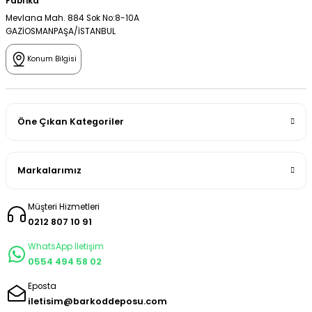
Fabrika
Mevlana Mah. 884 Sok No:8-10A
GAZİOSMANPAŞA/İSTANBUL
Konum Bilgisi
Öne Çıkan Kategoriler
Markalarımız
Müşteri Hizmetleri
0212 807 10 91
WhatsApp İletişim
0554 494 58 02
Eposta
iletisim@barkoddeposu.com