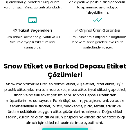
işlemleriniz güvendedir. Bilgileriniz
anlaşmalı kargo ile hızlıca gönderilir.
korunur, gizliliğiniz garanti altındadır.
Takip numarasıyla kolayca
izleyebilirsiniz.
💳 Taksit Seçenekleri
✅ Orijinal Ürün Garantisi
Tüm banka kartlarına güvenli ve 3D
Tüm ürünlerimiz orijinaldir, doğrudan
Secure altyapılı taksit imkânı
fabrikamızdan gönderilir ve kalite
sunuyoruz.
kontrolünden geçer.
Snow Etiket ve Barkod Deposu Etiket
Çözümleri
Snow markamız ile üretilen termal etiket, kuşe etiket, lazer etiket, PP/PE
plastik etiket, yıkama talimatı etiketi, meto etiket, fiyat etiketi, çap etiket,
ribon ve baskılı etiket çözümlerini Barkod Deposu üzerinden
müşterilerimize sunuyoruz. Farklı ölçü, sarım, yapışkan, renk ve baskı
seçenekleriyle e-ticaret, lojistik, perakende, gıda, tekstil, sağlık ve
üretim sektörlerine uygun etiket çözümleri hazırlıyoruz. Doğru etiket
seçimi, kullanım alanları ve ürün grupları hakkında daha fazla bilgi
almak için etiket rehberimizi inceleyebilirsiniz.