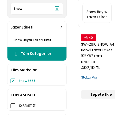
Snow
Snow Beyaz
Lazer Etiket
Lazer Etiketi
-%40
Snow
Snow Beyaz Lazer Etiket
SW-2610 SNOW A4
Renkli Lazer Etiket
Tüm Kategoriler
105X57 mm
678,50 TL
407,10 TL
Tüm Markalar
Stokta Var
Snow (55)
Sepete Ekle
TOPLAM PAKET
10 PAKET (1)