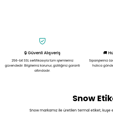
🔒 Güvenli Alışveriş
🚚 Hı
256-bit SSL sertifikasıyla tüm işlemleriniz
Siparişleriniz ö
güvendedir. Bilgileriniz korunur, gizliliğiniz garanti
hızlıca gönde
altındadır.
Snow Etik
Snow markamız ile üretilen termal etiket, kuşe etik