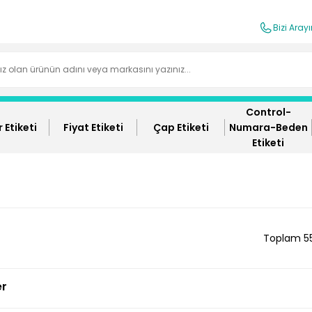
Bizi Aray
Control-
 Etiketi
Fiyat Etiketi
Çap Etiketi
Numara-Beden
Etiketi
Toplam 5
er