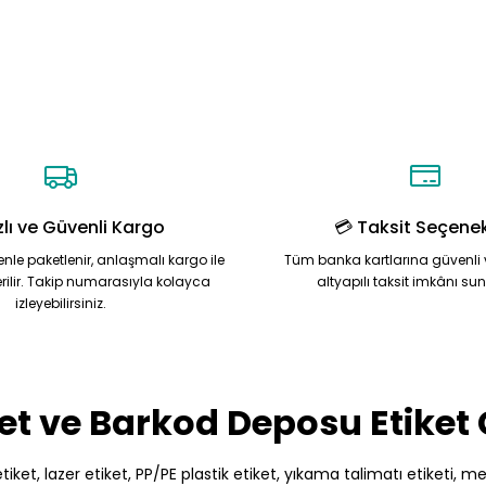
zlı ve Güvenli Kargo
💳 Taksit Seçenek
zenle paketlenir, anlaşmalı kargo ile
Tüm banka kartlarına güvenli 
rilir. Takip numarasıyla kolayca
altyapılı taksit imkânı su
izleyebilirsiniz.
et ve Barkod Deposu Etiket
et, lazer etiket, PP/PE plastik etiket, yıkama talimatı etiketi, meto