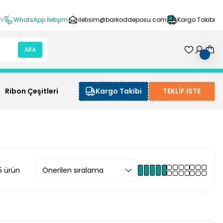
ın
WhatsApp İletişim
iletisim@barkoddeposu.com
Kargo Takibi
ARA
Ribon Çeşitleri
Kargo Takibi
TEKLİF İSTE
5 ürün