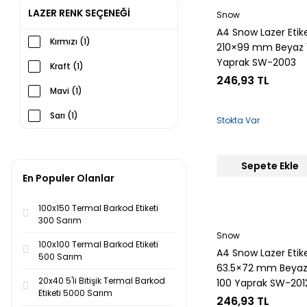
LAZER RENK SEÇENEĞİ
Snow
A4 Snow Lazer Etik
Kırmızı (1)
210×99 mm Beyaz 
Yaprak SW-2003
Kraft (1)
246,93 TL
Mavi (1)
Sarı (1)
Stokta Var
Turuncu (1)
Yeşil (1)
Sepete Ekle
En Populer Olanlar
100x150 Termal Barkod Etiketi
300 Sarım
Snow
100x100 Termal Barkod Etiketi
A4 Snow Lazer Etik
500 Sarım
63.5×72 mm Beya
20x40 5'li Bitişik Termal Barkod
100 Yaprak SW-201
Etiketi 5000 Sarım
246,93 TL