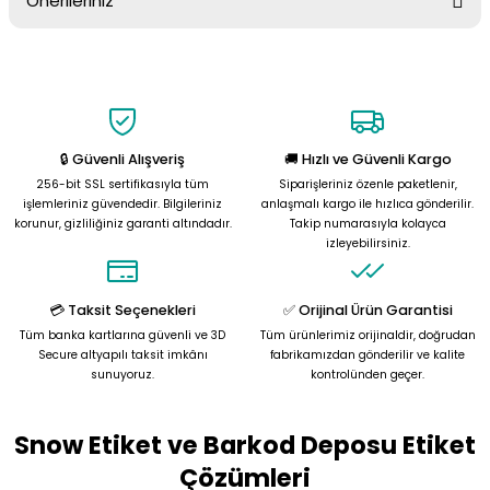
Önerileriniz
Soru Sor
Bu ürünün fiyat bilgisi, resim, ürün açıklamalarında ve diğer
konularda yetersiz gördüğünüz noktaları öneri formunu kullanarak
tarafımıza iletebilirsiniz.
Görüş ve önerileriniz için teşekkür ederiz.
🔒 Güvenli Alışveriş
🚚 Hızlı ve Güvenli Kargo
Ürün resmi kalitesiz, bozuk veya görüntülenemiyor.
256-bit SSL sertifikasıyla tüm
Siparişleriniz özenle paketlenir,
Ürün açıklamasında eksik bilgiler bulunuyor.
işlemleriniz güvendedir. Bilgileriniz
anlaşmalı kargo ile hızlıca gönderilir.
korunur, gizliliğiniz garanti altındadır.
Takip numarasıyla kolayca
Ürün bilgilerinde hatalar bulunuyor.
izleyebilirsiniz.
Ürün fiyatı diğer sitelerden daha pahalı.
Bu ürüne benzer farklı alternatifler olmalı.
💳 Taksit Seçenekleri
✅ Orijinal Ürün Garantisi
Tüm banka kartlarına güvenli ve 3D
Tüm ürünlerimiz orijinaldir, doğrudan
Secure altyapılı taksit imkânı
fabrikamızdan gönderilir ve kalite
sunuyoruz.
kontrolünden geçer.
Snow Etiket ve Barkod Deposu Etiket
Gönder
Çözümleri