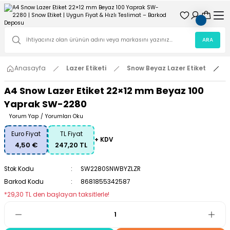
ARA
Anasayfa
Lazer Etiketi
Snow Beyaz Lazer Etiket
A
A4 Snow Lazer Etiket 22×12 mm Beyaz 100
Yaprak SW-2280
Yorum Yap
/
Yorumları Oku
Euro Fiyat
TL Fiyat
+ KDV
4,50 €
247,20 TL
Stok Kodu
SW2280SNWBYZLZR
Barkod Kodu
8681855342587
*29,30 TL den başlayan taksitlerle!