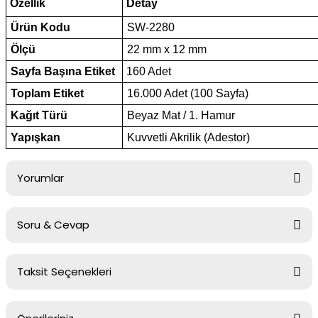
Özellik
Detay
Ürün Kodu
SW-2280
Ölçü
22 mm x 12 mm
Sayfa Başına Etiket
160 Adet
Toplam Etiket
16.000 Adet (100 Sayfa)
Kağıt Türü
Beyaz Mat / 1. Hamur
Yapışkan
Kuvvetli Akrilik (Adestor)
Yorumlar
Soru & Cevap
Bu ürüne ilk yorumu siz yapın!
Taksit Seçenekleri
Yorum Yaz
Ürün hakkında henüz soru sorulmamış.