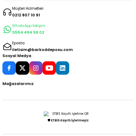
Müşteri Hizmetleri
0212 807 10 91
WhatsApp İletişim
0554 494 58 02
Eposta
iletisim@barkoddeposu.com
Sosyal Medya
Mağazalarımız
🛡️ ETBİS Kayıtlı İşletmeyiz