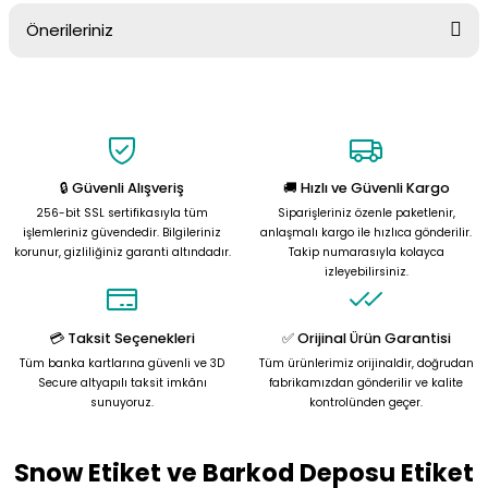
Önerileriniz
Soru Sor
Bu ürünün fiyat bilgisi, resim, ürün açıklamalarında ve diğer
konularda yetersiz gördüğünüz noktaları öneri formunu kullanarak
tarafımıza iletebilirsiniz.
Görüş ve önerileriniz için teşekkür ederiz.
🔒 Güvenli Alışveriş
🚚 Hızlı ve Güvenli Kargo
Ürün resmi kalitesiz, bozuk veya görüntülenemiyor.
256-bit SSL sertifikasıyla tüm
Siparişleriniz özenle paketlenir,
Ürün açıklamasında eksik bilgiler bulunuyor.
işlemleriniz güvendedir. Bilgileriniz
anlaşmalı kargo ile hızlıca gönderilir.
korunur, gizliliğiniz garanti altındadır.
Takip numarasıyla kolayca
Ürün bilgilerinde hatalar bulunuyor.
izleyebilirsiniz.
Ürün fiyatı diğer sitelerden daha pahalı.
Bu ürüne benzer farklı alternatifler olmalı.
💳 Taksit Seçenekleri
✅ Orijinal Ürün Garantisi
Tüm banka kartlarına güvenli ve 3D
Tüm ürünlerimiz orijinaldir, doğrudan
Secure altyapılı taksit imkânı
fabrikamızdan gönderilir ve kalite
sunuyoruz.
kontrolünden geçer.
Snow Etiket ve Barkod Deposu Etiket
Gönder