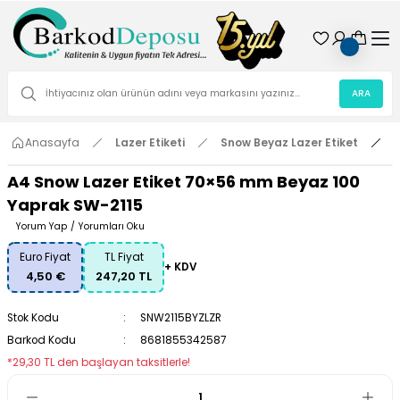
ARA
Anasayfa
Lazer Etiketi
Snow Beyaz Lazer Etiket
A
A4 Snow Lazer Etiket 70×56 mm Beyaz 100
Yaprak SW-2115
Yorum Yap
/
Yorumları Oku
Euro Fiyat
TL Fiyat
+ KDV
4,50 €
247,20 TL
Stok Kodu
SNW2115BYZLZR
Barkod Kodu
8681855342587
*29,30 TL den başlayan taksitlerle!