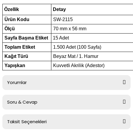
Özellik
Detay
Ürün Kodu
SW-2115
Ölçü
70 mm x 56 mm
Sayfa Başına Etiket
15 Adet
Toplam Etiket
1.500 Adet (100 Sayfa)
Kağıt Türü
Beyaz Mat / 1. Hamur
Yapışkan
Kuvvetli Akrilik (Adestor)
Yorumlar
Soru & Cevap
Bu ürüne ilk yorumu siz yapın!
Taksit Seçenekleri
Yorum Yaz
Ürün hakkında henüz soru sorulmamış.