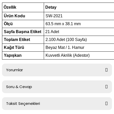
Özellik
Detay
Ürün Kodu
SW-2021
Ölçü
63.5 mm x 38.1 mm
Sayfa Başına Etiket
21 Adet
Toplam Etiket
2.100 Adet (100 Sayfa)
Kağıt Türü
Beyaz Mat / 1. Hamur
Yapışkan
Kuvvetli Akrilik (Adestor)
Yorumlar
Soru & Cevap
Bu ürüne ilk yorumu siz yapın!
Taksit Seçenekleri
Yorum Yaz
Ürün hakkında henüz soru sorulmamış.