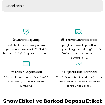
Önerileriniz
Soru Sor
Bu ürünün fiyat bilgisi, resim, ürün açıklamalarında ve diğer
konularda yetersiz gördüğünüz noktaları öneri formunu kullanarak
tarafımıza iletebilirsiniz.
Görüş ve önerileriniz için teşekkür ederiz.
🔒 Güvenli Alışveriş
🚚 Hızlı ve Güvenli Kargo
Ürün resmi kalitesiz, bozuk veya görüntülenemiyor.
256-bit SSL sertifikasıyla tüm
Siparişleriniz özenle paketlenir,
Ürün açıklamasında eksik bilgiler bulunuyor.
işlemleriniz güvendedir. Bilgileriniz
anlaşmalı kargo ile hızlıca gönderilir.
korunur, gizliliğiniz garanti altındadır.
Takip numarasıyla kolayca
Ürün bilgilerinde hatalar bulunuyor.
izleyebilirsiniz.
Ürün fiyatı diğer sitelerden daha pahalı.
Bu ürüne benzer farklı alternatifler olmalı.
💳 Taksit Seçenekleri
✅ Orijinal Ürün Garantisi
Tüm banka kartlarına güvenli ve 3D
Tüm ürünlerimiz orijinaldir, doğrudan
Secure altyapılı taksit imkânı
fabrikamızdan gönderilir ve kalite
sunuyoruz.
kontrolünden geçer.
Snow Etiket ve Barkod Deposu Etiket
Gönder