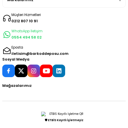
Müşteri Hizmetleri
0212 807 10 91
WhatsApp İletişim
0554 494 58 02
Eposta
iletisim@barkoddeposu.com
Sosyal Medya
Mağazalarımız
🛡️ ETBİS Kayıtlı İşletmeyiz