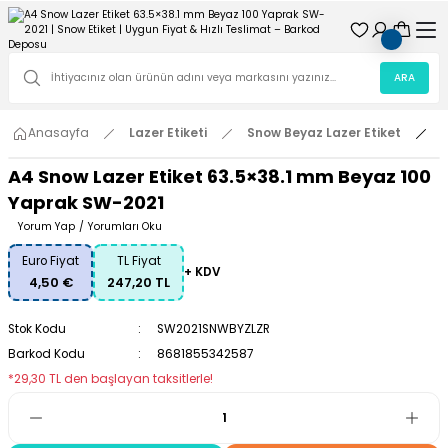
ARA
Anasayfa
Lazer Etiketi
Snow Beyaz Lazer Etiket
A
A4 Snow Lazer Etiket 63.5×38.1 mm Beyaz 100
Yaprak SW-2021
Yorum Yap
/
Yorumları Oku
Euro Fiyat
TL Fiyat
+ KDV
4,50 €
247,20 TL
Stok Kodu
SW2021SNWBYZLZR
Barkod Kodu
8681855342587
*29,30 TL den başlayan taksitlerle!