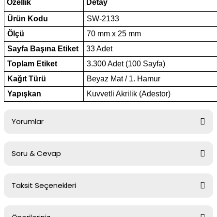
Özellik
Detay
Ürün Kodu
SW-2133
Ölçü
70 mm x 25 mm
Sayfa Başına Etiket
33 Adet
Toplam Etiket
3.300 Adet (100 Sayfa)
Kağıt Türü
Beyaz Mat / 1. Hamur
Yapışkan
Kuvvetli Akrilik (Adestor)
Yorumlar
Soru & Cevap
Bu ürüne ilk yorumu siz yapın!
Taksit Seçenekleri
Yorum Yaz
Ürün hakkında henüz soru sorulmamış.