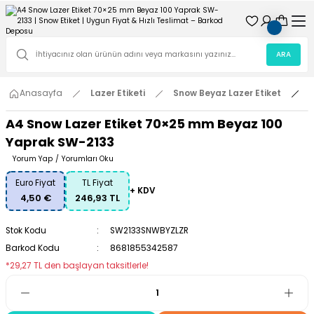
ARA
Anasayfa
Lazer Etiketi
Snow Beyaz Lazer Etiket
A
A4 Snow Lazer Etiket 70×25 mm Beyaz 100
Yaprak SW-2133
Yorum Yap
/
Yorumları Oku
Euro Fiyat
TL Fiyat
+ KDV
4,50 €
246,93 TL
Stok Kodu
SW2133SNWBYZLZR
Barkod Kodu
8681855342587
*29,27 TL den başlayan taksitlerle!