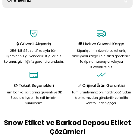
Önerileriniz
Soru Sor
Bu ürünün fiyat bilgisi, resim, ürün açıklamalarında ve diğer
konularda yetersiz gördüğünüz noktaları öneri formunu kullanarak
tarafımıza iletebilirsiniz.
Görüş ve önerileriniz için teşekkür ederiz.
🔒 Güvenli Alışveriş
🚚 Hızlı ve Güvenli Kargo
Ürün resmi kalitesiz, bozuk veya görüntülenemiyor.
256-bit SSL sertifikasıyla tüm
Siparişleriniz özenle paketlenir,
Ürün açıklamasında eksik bilgiler bulunuyor.
işlemleriniz güvendedir. Bilgileriniz
anlaşmalı kargo ile hızlıca gönderilir.
korunur, gizliliğiniz garanti altındadır.
Takip numarasıyla kolayca
Ürün bilgilerinde hatalar bulunuyor.
izleyebilirsiniz.
Ürün fiyatı diğer sitelerden daha pahalı.
Bu ürüne benzer farklı alternatifler olmalı.
💳 Taksit Seçenekleri
✅ Orijinal Ürün Garantisi
Tüm banka kartlarına güvenli ve 3D
Tüm ürünlerimiz orijinaldir, doğrudan
Secure altyapılı taksit imkânı
fabrikamızdan gönderilir ve kalite
sunuyoruz.
kontrolünden geçer.
Snow Etiket ve Barkod Deposu Etiket
Gönder
Çözümleri