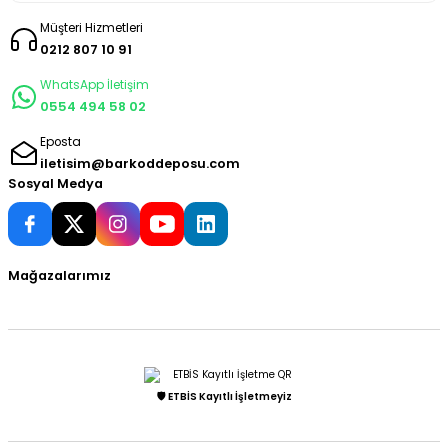
Müşteri Hizmetleri
0212 807 10 91
WhatsApp İletişim
0554 494 58 02
Eposta
iletisim@barkoddeposu.com
Sosyal Medya
Mağazalarımız
🛡️ ETBİS Kayıtlı İşletmeyiz