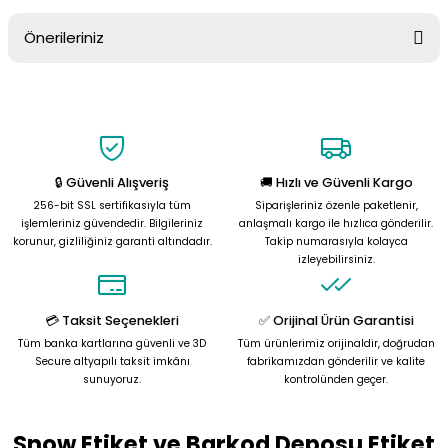
Önerileriniz
Soru Sor
Bu ürünün fiyat bilgisi, resim, ürün açıklamalarında ve diğer
konularda yetersiz gördüğünüz noktaları öneri formunu kullanarak
tarafımıza iletebilirsiniz.
Görüş ve önerileriniz için teşekkür ederiz.
🔒 Güvenli Alışveriş
🚚 Hızlı ve Güvenli Kargo
Ürün resmi kalitesiz, bozuk veya görüntülenemiyor.
256-bit SSL sertifikasıyla tüm
Siparişleriniz özenle paketlenir,
Ürün açıklamasında eksik bilgiler bulunuyor.
işlemleriniz güvendedir. Bilgileriniz
anlaşmalı kargo ile hızlıca gönderilir.
korunur, gizliliğiniz garanti altındadır.
Takip numarasıyla kolayca
Ürün bilgilerinde hatalar bulunuyor.
izleyebilirsiniz.
Ürün fiyatı diğer sitelerden daha pahalı.
Bu ürüne benzer farklı alternatifler olmalı.
💳 Taksit Seçenekleri
✅ Orijinal Ürün Garantisi
Tüm banka kartlarına güvenli ve 3D
Tüm ürünlerimiz orijinaldir, doğrudan
Secure altyapılı taksit imkânı
fabrikamızdan gönderilir ve kalite
sunuyoruz.
kontrolünden geçer.
Snow Etiket ve Barkod Deposu Etiket
Gönder