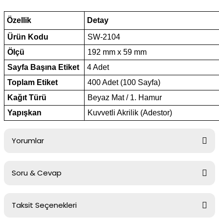
Özellik
Detay
Ürün Kodu
SW-2104
Ölçü
192 mm x 59 mm
Sayfa Başına Etiket
4 Adet
Toplam Etiket
400 Adet (100 Sayfa)
Kağıt Türü
Beyaz Mat / 1. Hamur
Yapışkan
Kuvvetli Akrilik (Adestor)
Yorumlar
Soru & Cevap
Bu ürüne ilk yorumu siz yapın!
Taksit Seçenekleri
Yorum Yaz
Ürün hakkında henüz soru sorulmamış.