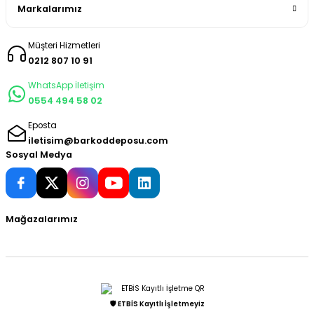
Markalarımız
Müşteri Hizmetleri
0212 807 10 91
WhatsApp İletişim
0554 494 58 02
Eposta
iletisim@barkoddeposu.com
Sosyal Medya
Mağazalarımız
🛡️ ETBİS Kayıtlı İşletmeyiz