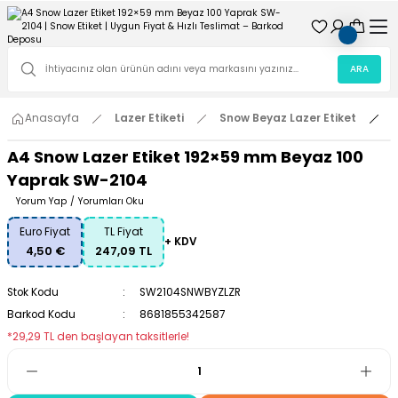
ARA
Anasayfa
Lazer Etiketi
Snow Beyaz Lazer Etiket
A
A4 Snow Lazer Etiket 192×59 mm Beyaz 100
Yaprak SW-2104
Yorum Yap
/
Yorumları Oku
Euro Fiyat
TL Fiyat
+ KDV
4,50 €
247,09 TL
Stok Kodu
SW2104SNWBYZLZR
Barkod Kodu
8681855342587
*29,29 TL den başlayan taksitlerle!