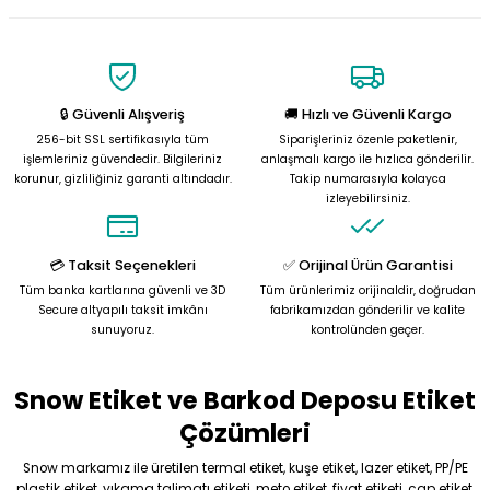
🔒 Güvenli Alışveriş
🚚 Hızlı ve Güvenli Kargo
256-bit SSL sertifikasıyla tüm
Siparişleriniz özenle paketlenir,
işlemleriniz güvendedir. Bilgileriniz
anlaşmalı kargo ile hızlıca gönderilir.
korunur, gizliliğiniz garanti altındadır.
Takip numarasıyla kolayca
izleyebilirsiniz.
💳 Taksit Seçenekleri
✅ Orijinal Ürün Garantisi
Tüm banka kartlarına güvenli ve 3D
Tüm ürünlerimiz orijinaldir, doğrudan
Secure altyapılı taksit imkânı
fabrikamızdan gönderilir ve kalite
sunuyoruz.
kontrolünden geçer.
Snow Etiket ve Barkod Deposu Etiket
Çözümleri
Snow markamız ile üretilen termal etiket, kuşe etiket, lazer etiket, PP/PE
plastik etiket, yıkama talimatı etiketi, meto etiket, fiyat etiketi, çap etiket,