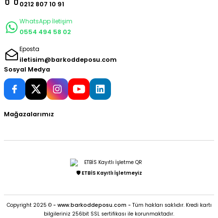
0212 807 10 91
WhatsApp İletişim
0554 494 58 02
Eposta
iletisim@barkoddeposu.com
Sosyal Medya
Mağazalarımız
🛡️ ETBİS Kayıtlı İşletmeyiz
Copyright 2025 ©
- www.barkoddeposu.com -
Tüm hakları saklıdır. Kredi kartı
bilgileriniz 256bit SSL sertifikası ile korunmaktadır.