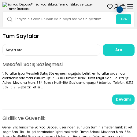
ARA
Tüm Sayfalar
Mesafeli Satış Sözleşmesi
1. Taraflar İşbu Mesafeli Satış Sözleşmesi, aşağıda belirtilen taraflar arasında
elektronik ortamda kurulmuştur. SATICI Unvan: Birlik Etiket Kağıt San. Tic. Ltd. Şti.
Adres: Mevlana Mah. 884 Sokak No:8-10A Gaziosmanpaşa / İstanbul Telefon: 0212
807 10 91 E-posta: iletisi ...
Devamı
Gizlilik ve Güvenlik
Genel Bilgilendirme Barkod Deposu üzerinden sunulan tüm hizmetler, Birlik Etiket
Kağıt San. Tic. Ltd. Şti. tarafından işletilmektedir. Firma Adresi: Mevlana Mah. 884
Sokak No:8-10A Gaziosmanpaşa / İstanbul Firmamız, müşterilerine daha iyi