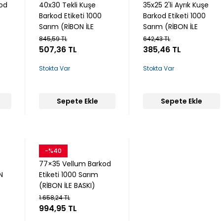
od
40x30 Tekli Kuşe
35x25 2'li Ayrık Kuşe
Barkod Etiketi 1000
Barkod Etiketi 1000
Sarım (RİBON İLE
Sarım (RİBON İLE
BASKI)
BASKI)
845,59 TL
642,43 TL
507,36 TL
385,46 TL
Stokta Var
Stokta Var
Sepete Ekle
Sepete Ekle
-%40
Snow
77×35 Vellum Barkod
N
Etiketi 1000 Sarım
(RİBON İLE BASKI)
1.658,24 TL
994,95 TL