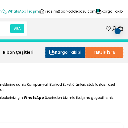
ın
WhatsApp İletişim
iletisim@barkoddeposu.com
Kargo Takibi
ARA
Ribon Çeşitleri
Kargo Takibi
TEKLİF İSTE
eklerine sahip Kampanyalı Barkod Etiket ürünleri; stok fazlası, özel
dir.
epleriniz için
WhatsApp
üzerinden bizimle iletişime geçebilirsiniz.