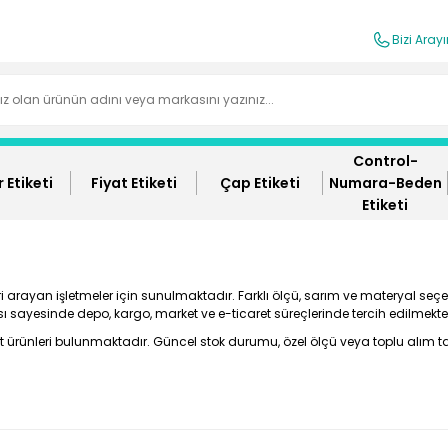
Bizi Aray
Control-
 Etiketi
Fiyat Etiketi
Çap Etiketi
Numara-Beden
Etiketi
arayan işletmeler için sunulmaktadır. Farklı ölçü, sarım ve materyal seçen
ısı sayesinde depo, kargo, market ve e-ticaret süreçlerinde tercih edilmekte
ürünleri bulunmaktadır. Güncel stok durumu, özel ölçü veya toplu alım tal