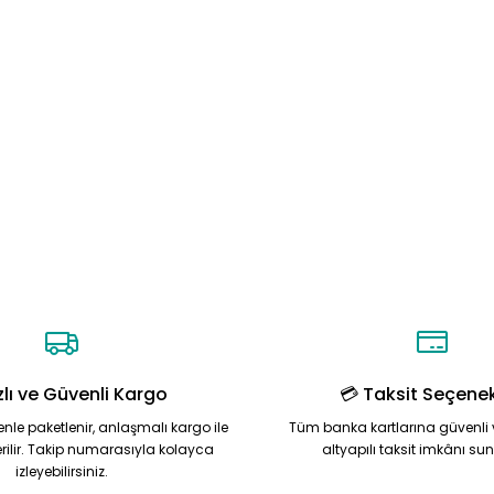
zlı ve Güvenli Kargo
💳 Taksit Seçenek
zenle paketlenir, anlaşmalı kargo ile
Tüm banka kartlarına güvenli 
rilir. Takip numarasıyla kolayca
altyapılı taksit imkânı su
izleyebilirsiniz.