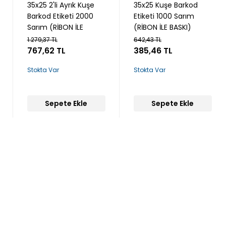
35x25 2'li Ayrık Kuşe
35x25 Kuşe Barkod
Barkod Etiketi 2000
Etiketi 1000 Sarım
Sarım (RİBON İLE
(RİBON İLE BASKI)
BASKI)
1.279,37 TL
642,43 TL
767,62 TL
385,46 TL
Stokta Var
Stokta Var
Sepete Ekle
Sepete Ekle