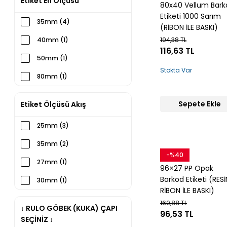
Etiket En Ölçüsü
80x40 Vellum Bark
Etiketi 1000 Sarım
35mm (4)
(RİBON İLE BASKI)
40mm (1)
194,38 TL
116,63 TL
50mm (1)
Stokta Var
80mm (1)
Sepete Ekle
Etiket Ölçüsü Akış
25mm (3)
35mm (2)
-%40
Snow
27mm (1)
96×27 PP Opak
Barkod Etiketi (RESİ
30mm (1)
RİBON İLE BASKI)
40mm (1)
160,88 TL
↓ RULO GÖBEK (KUKA) ÇAPI
96,53 TL
50mm (1)
SEÇİNİZ ↓