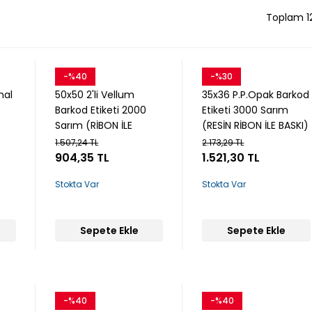
Toplam 1
-%40
-%30
Snow
Snow
mal
50x50 2'li Vellum
35x36 P.P.Opak Barkod
Barkod Etiketi 2000
Etiketi 3000 Sarım
Sarım (RİBON İLE
(RESİN RİBON İLE BASKI)
BASKI)
1.507,24 TL
2.173,29 TL
904,35 TL
1.521,30 TL
Stokta Var
Stokta Var
Sepete Ekle
Sepete Ekle
-%40
-%40
Snow
Snow