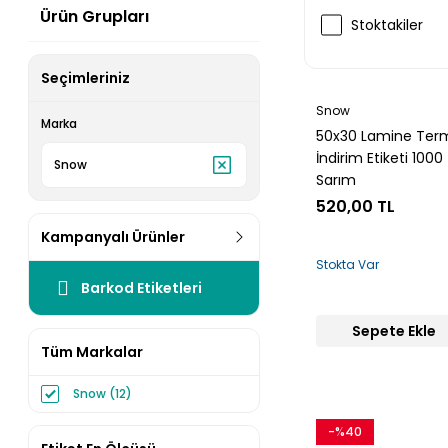
Ürün Grupları
Stoktakiler
Seçimleriniz
Snow
Marka
50x30 Lamine Ter
İndirim Etiketi 1000
Snow
Sarım
520,00 TL
Kampanyalı Ürünler
Stokta Var
Barkod Etiketleri
Sepete Ekle
Tüm Markalar
Snow (12)
-%40
Snow