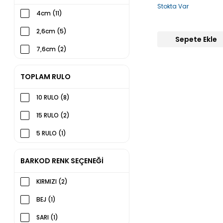
Stokta Var
4cm (11)
2,6cm (5)
Sepete Ekle
7,6cm (2)
TOPLAM RULO
10 RULO (8)
15 RULO (2)
5 RULO (1)
BARKOD RENK SEÇENEĞİ
KIRMIZI (2)
BEJ (1)
SARI (1)