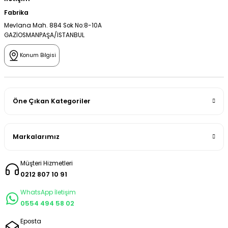
Fabrika
Mevlana Mah. 884 Sok No:8-10A
GAZİOSMANPAŞA/İSTANBUL
Konum Bilgisi
Öne Çıkan Kategoriler
Markalarımız
Müşteri Hizmetleri
0212 807 10 91
WhatsApp İletişim
0554 494 58 02
Eposta