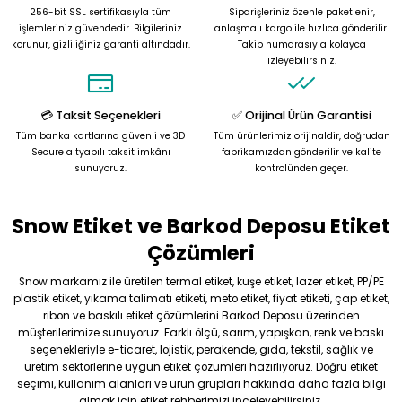
256-bit SSL sertifikasıyla tüm
Siparişleriniz özenle paketlenir,
Ürün açıklamasında eksik bilgiler bulunuyor.
işlemleriniz güvendedir. Bilgileriniz
anlaşmalı kargo ile hızlıca gönderilir.
korunur, gizliliğiniz garanti altındadır.
Takip numarasıyla kolayca
Ürün bilgilerinde hatalar bulunuyor.
izleyebilirsiniz.
Ürün fiyatı diğer sitelerden daha pahalı.
Bu ürüne benzer farklı alternatifler olmalı.
💳 Taksit Seçenekleri
✅ Orijinal Ürün Garantisi
Tüm banka kartlarına güvenli ve 3D
Tüm ürünlerimiz orijinaldir, doğrudan
Secure altyapılı taksit imkânı
fabrikamızdan gönderilir ve kalite
sunuyoruz.
kontrolünden geçer.
Snow Etiket ve Barkod Deposu Etiket
Gönder
Çözümleri
Snow markamız ile üretilen termal etiket, kuşe etiket, lazer etiket, PP/PE
plastik etiket, yıkama talimatı etiketi, meto etiket, fiyat etiketi, çap etiket,
ribon ve baskılı etiket çözümlerini Barkod Deposu üzerinden
müşterilerimize sunuyoruz. Farklı ölçü, sarım, yapışkan, renk ve baskı
seçenekleriyle e-ticaret, lojistik, perakende, gıda, tekstil, sağlık ve
üretim sektörlerine uygun etiket çözümleri hazırlıyoruz. Doğru etiket
seçimi, kullanım alanları ve ürün grupları hakkında daha fazla bilgi
almak için etiket rehberimizi inceleyebilirsiniz.