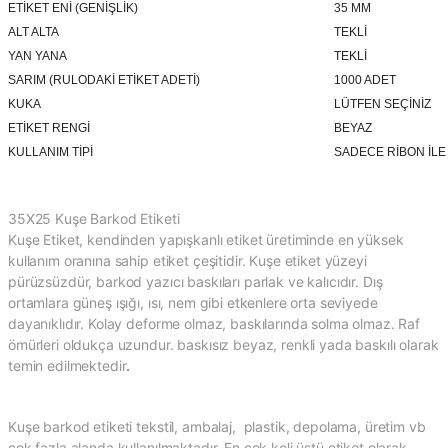
ETİKET ENİ (GENİŞLİK)
35 MM
ALT ALTA
TEKLİ
YAN YANA
TEKLİ
SARIM (RULODAKİ ETİKET ADETİ)
1000 ADET
KUKA
LÜTFEN SEÇİNİZ
ETİKET RENGİ
BEYAZ
KULLANIM TİPİ
SADECE RİBON İLE
35X25 Kuşe Barkod Etiketi
Kuşe Etiket, kendinden yapışkanlı etiket üretiminde en yüksek
kullanım oranına sahip etiket çeşitidir. Kuşe etiket yüzeyi
pürüzsüzdür, barkod yazıcı baskıları parlak ve kalıcıdır. Dış
ortamlara güneş ışığı, ısı, nem gibi etkenlere orta seviyede
dayanıklıdır. Kolay deforme olmaz, baskılarında solma olmaz. Raf
ömürleri oldukça uzundur. baskısız beyaz, renkli yada baskılı olarak
temin edilmektedir
.
Kuşe barkod etiketi tekstil, ambalaj, plastik, depolama, üretim vb
çok fazla alanda kullanılmaktadır. En çok koli üstü etiket olarak