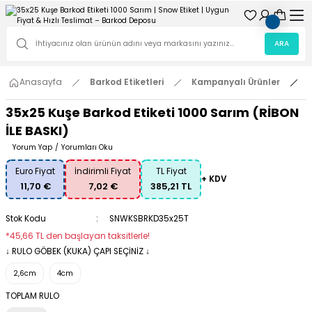
ARA
Anasayfa
Barkod Etiketleri
Kampanyalı Ürünler
35x25 Kuşe Barkod Etiketi 1000 Sarım (RİBON
İLE BASKI)
Yorum Yap
/
Yorumları Oku
Euro Fiyat
İndirimli Fiyat
TL Fiyat
+ KDV
11,70 €
7,02 €
385,21 TL
Stok Kodu
SNWKSBRKD35x25T
*45,66 TL den başlayan taksitlerle!
↓ RULO GÖBEK (KUKA) ÇAPI SEÇİNİZ ↓
2,6cm
4cm
TOPLAM RULO