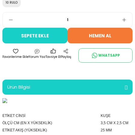
10 RULO
SEPETE EKLE
HEMEN AL
WHATSAPP
Yorum Yaz
Tavsiye Et
Paylaş
Ürün Bilgisi
ETİKET CİNSİ
KUŞE
ÖLÇÜ CM (EN X YÜKSEKLİK)
3,5 CM X 2,5 CM
ETİKET AKIŞ (YÜKSEKLİK)
25 MM