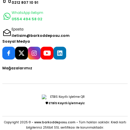
0212 807 10 91
WhatsApp İletişim
0554 494 58 02
Eposta
iletisim@barkoddeposu.com
Sosyal Medya
Mağazalarımız
🛡️ ETBİS Kayıtlı İşletmeyiz
Copyright 2025 ©
- www.barkoddeposu.com -
Tüm hakları saklıdır. Kredi kartı
bilgileriniz 256bit SSL sertifikası ile korunmaktadır.