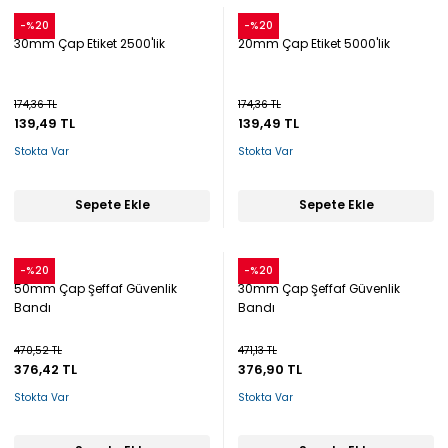
Snow
Snow
-%20
-%20
30mm Çap Etiket 2500'lik
20mm Çap Etiket 5000'lik
174,36 TL
174,36 TL
139,49 TL
139,49 TL
Stokta Var
Stokta Var
Sepete Ekle
Sepete Ekle
Snow
Snow
-%20
-%20
50mm Çap Şeffaf Güvenlik
30mm Çap Şeffaf Güvenlik
Bandı
Bandı
470,52 TL
471,13 TL
376,42 TL
376,90 TL
Stokta Var
Stokta Var