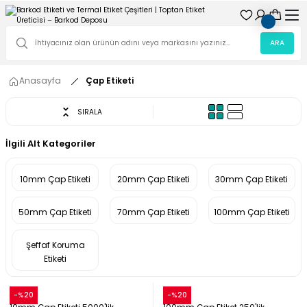
ARA
Anasayfa
Çap Etiketi
SIRALA
İlgili Alt Kategoriler
10mm Çap Etiketi
20mm Çap Etiketi
30mm Çap Etiketi
50mm Çap Etiketi
70mm Çap Etiketi
100mm Çap Etiketi
Şeffaf Koruma
Etiketi
Snow
Snow
-%20
-%20