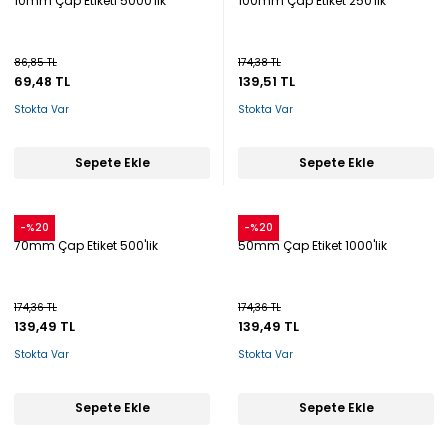
10mm Çap Etiketi 5000'lik
100mm Çap Etiket 250'lik
86,85 TL
174,38 TL
69,48 TL
139,51 TL
Stokta Var
Stokta Var
Sepete Ekle
Sepete Ekle
Snow
Snow
-%20
-%20
70mm Çap Etiket 500'lik
50mm Çap Etiket 1000'lik
174,36 TL
174,36 TL
139,49 TL
139,49 TL
Stokta Var
Stokta Var
Sepete Ekle
Sepete Ekle