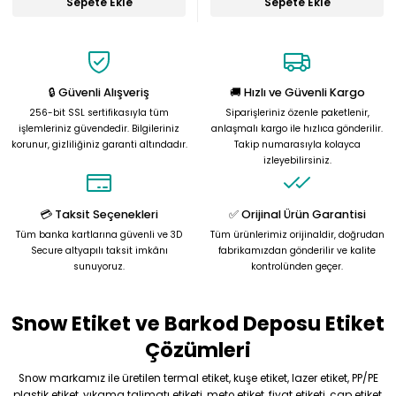
Sepete Ekle
Sepete Ekle
🔒 Güvenli Alışveriş
🚚 Hızlı ve Güvenli Kargo
256-bit SSL sertifikasıyla tüm
Siparişleriniz özenle paketlenir,
işlemleriniz güvendedir. Bilgileriniz
anlaşmalı kargo ile hızlıca gönderilir.
korunur, gizliliğiniz garanti altındadır.
Takip numarasıyla kolayca
izleyebilirsiniz.
💳 Taksit Seçenekleri
✅ Orijinal Ürün Garantisi
Tüm banka kartlarına güvenli ve 3D
Tüm ürünlerimiz orijinaldir, doğrudan
Secure altyapılı taksit imkânı
fabrikamızdan gönderilir ve kalite
sunuyoruz.
kontrolünden geçer.
Snow Etiket ve Barkod Deposu Etiket
Çözümleri
Snow markamız ile üretilen termal etiket, kuşe etiket, lazer etiket, PP/PE
plastik etiket, yıkama talimatı etiketi, meto etiket, fiyat etiketi, çap etiket,