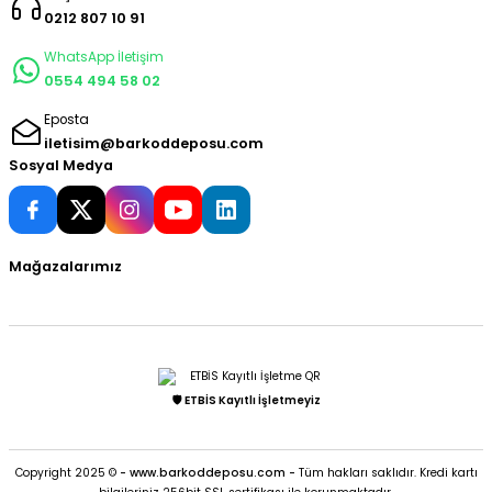
0212 807 10 91
WhatsApp İletişim
0554 494 58 02
Eposta
iletisim@barkoddeposu.com
Sosyal Medya
Mağazalarımız
🛡️ ETBİS Kayıtlı İşletmeyiz
Copyright 2025 ©
- www.barkoddeposu.com -
Tüm hakları saklıdır. Kredi kartı