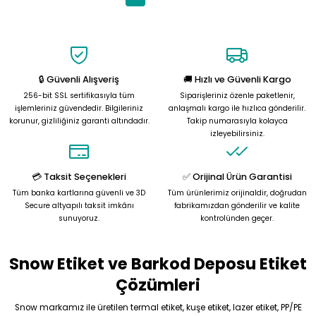
🔒 Güvenli Alışveriş
🚚 Hızlı ve Güvenli Kargo
256-bit SSL sertifikasıyla tüm
Siparişleriniz özenle paketlenir,
işlemleriniz güvendedir. Bilgileriniz
anlaşmalı kargo ile hızlıca gönderilir.
korunur, gizliliğiniz garanti altındadır.
Takip numarasıyla kolayca
izleyebilirsiniz.
💳 Taksit Seçenekleri
✅ Orijinal Ürün Garantisi
Tüm banka kartlarına güvenli ve 3D
Tüm ürünlerimiz orijinaldir, doğrudan
Secure altyapılı taksit imkânı
fabrikamızdan gönderilir ve kalite
sunuyoruz.
kontrolünden geçer.
Snow Etiket ve Barkod Deposu Etiket
Çözümleri
Snow markamız ile üretilen termal etiket, kuşe etiket, lazer etiket, PP/PE