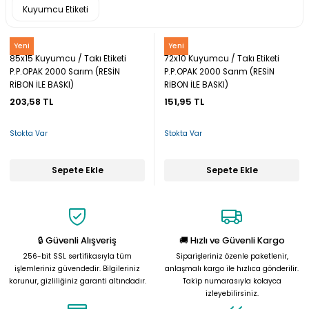
Kuyumcu Etiketi
Snow
Snow
Yeni
Yeni
85x15 Kuyumcu / Takı Etiketi
72x10 Kuyumcu / Takı Etiketi
P.P.OPAK 2000 Sarım (RESİN
P.P.OPAK 2000 Sarım (RESİN
RİBON İLE BASKI)
RİBON İLE BASKI)
203,58 TL
151,95 TL
Stokta Var
Stokta Var
Sepete Ekle
Sepete Ekle
🔒 Güvenli Alışveriş
🚚 Hızlı ve Güvenli Kargo
256-bit SSL sertifikasıyla tüm
Siparişleriniz özenle paketlenir,
işlemleriniz güvendedir. Bilgileriniz
anlaşmalı kargo ile hızlıca gönderilir.
korunur, gizliliğiniz garanti altındadır.
Takip numarasıyla kolayca
izleyebilirsiniz.