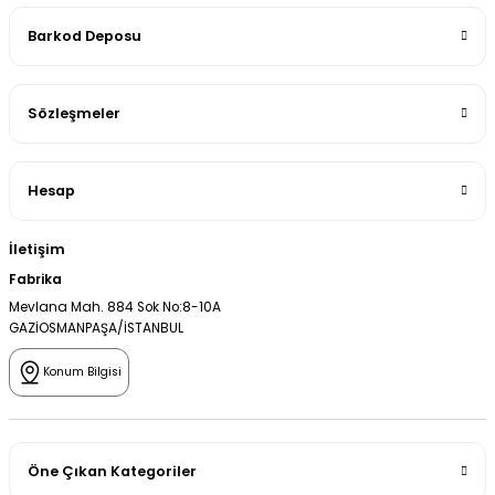
Barkod Deposu
Sözleşmeler
Hesap
İletişim
Fabrika
Mevlana Mah. 884 Sok No:8-10A
GAZİOSMANPAŞA/İSTANBUL
Konum Bilgisi
Öne Çıkan Kategoriler