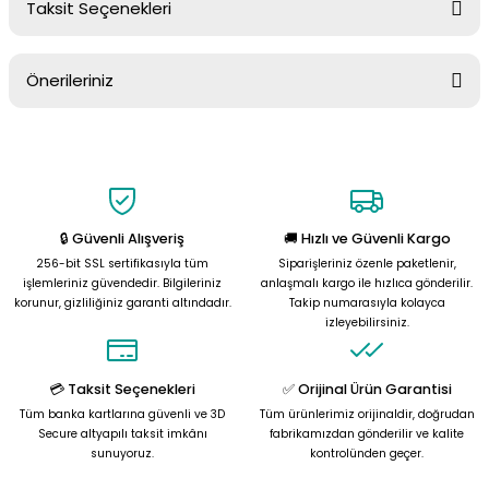
Taksit Seçenekleri
Yorum Yaz
Ürün hakkında henüz soru sorulmamış.
Önerileriniz
Soru Sor
Bu ürünün fiyat bilgisi, resim, ürün açıklamalarında ve diğer
konularda yetersiz gördüğünüz noktaları öneri formunu kullanarak
tarafımıza iletebilirsiniz.
Görüş ve önerileriniz için teşekkür ederiz.
🔒 Güvenli Alışveriş
🚚 Hızlı ve Güvenli Kargo
Ürün resmi kalitesiz, bozuk veya görüntülenemiyor.
256-bit SSL sertifikasıyla tüm
Siparişleriniz özenle paketlenir,
Ürün açıklamasında eksik bilgiler bulunuyor.
işlemleriniz güvendedir. Bilgileriniz
anlaşmalı kargo ile hızlıca gönderilir.
korunur, gizliliğiniz garanti altındadır.
Takip numarasıyla kolayca
Ürün bilgilerinde hatalar bulunuyor.
izleyebilirsiniz.
Ürün fiyatı diğer sitelerden daha pahalı.
Bu ürüne benzer farklı alternatifler olmalı.
💳 Taksit Seçenekleri
✅ Orijinal Ürün Garantisi
Tüm banka kartlarına güvenli ve 3D
Tüm ürünlerimiz orijinaldir, doğrudan
Secure altyapılı taksit imkânı
fabrikamızdan gönderilir ve kalite
sunuyoruz.
kontrolünden geçer.