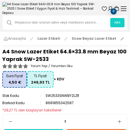
0
ARA
Anasayfa
Lazer Etiketi
Snow Beyaz Lazer Etiket
A
A4 Snow Lazer Etiket 64.6×33.8 mm Beyaz 100
Yaprak SW-2533
Yorum Yap
/
Yorumları Oku
Euro Fiyat
TL Fiyat
+ KDV
4,50 €
246,93 TL
Stok Kodu
SW2533SNWBYZLZR
Barkod Kodu
8681855342587
*29,27 TL den başlayan taksitlerle!