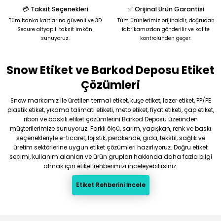
Bu ürüne benzer farklı alternatifler olmalı.
💳 Taksit Seçenekleri
✅ Orijinal Ürün Garantisi
Tüm banka kartlarına güvenli ve 3D
Tüm ürünlerimiz orijinaldir, doğrudan
Secure altyapılı taksit imkânı
fabrikamızdan gönderilir ve kalite
sunuyoruz.
kontrolünden geçer.
Snow Etiket ve Barkod Deposu Etiket
Gönder
Çözümleri
Snow markamız ile üretilen termal etiket, kuşe etiket, lazer etiket, PP/PE
plastik etiket, yıkama talimatı etiketi, meto etiket, fiyat etiketi, çap etiket,
ribon ve baskılı etiket çözümlerini Barkod Deposu üzerinden
müşterilerimize sunuyoruz. Farklı ölçü, sarım, yapışkan, renk ve baskı
seçenekleriyle e-ticaret, lojistik, perakende, gıda, tekstil, sağlık ve
üretim sektörlerine uygun etiket çözümleri hazırlıyoruz. Doğru etiket
seçimi, kullanım alanları ve ürün grupları hakkında daha fazla bilgi
almak için etiket rehberimizi inceleyebilirsiniz.
Etiket Rehberini İncele