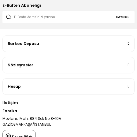
E-Bülten Aboneliği
KAYDOL
Barkod Deposu
Sözleşmeler
Hesap
İletişim
Fabrika
Mevlana Mah. 884 Sok No:8-10A
GAZİOSMANPAŞA/İSTANBUL
Konum Bilgisi