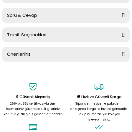
Soru & Cevap
Bu ürüne ilk yorumu siz yapın!
Taksit Seçenekleri
Yorum Yaz
Ürün hakkında henüz soru sorulmamış.
Önerileriniz
Soru Sor
Bu ürünün fiyat bilgisi, resim, ürün açıklamalarında ve diğer
konularda yetersiz gördüğünüz noktaları öneri formunu kullanarak
tarafımıza iletebilirsiniz.
Görüş ve önerileriniz için teşekkür ederiz.
🔒 Güvenli Alışveriş
🚚 Hızlı ve Güvenli Kargo
Ürün resmi kalitesiz, bozuk veya görüntülenemiyor.
256-bit SSL sertifikasıyla tüm
Siparişleriniz özenle paketlenir,
Ürün açıklamasında eksik bilgiler bulunuyor.
işlemleriniz güvendedir. Bilgileriniz
anlaşmalı kargo ile hızlıca gönderilir.
korunur, gizliliğiniz garanti altındadır.
Takip numarasıyla kolayca
Ürün bilgilerinde hatalar bulunuyor.
izleyebilirsiniz.
Ürün fiyatı diğer sitelerden daha pahalı.