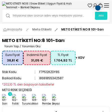
ARA
Anasayfa
Meto Etiketi
METO ETİKETİ NO:8 101-Sarı
METO ETİKETİ NO:8 101-Sarı
Yorum Yap
/
Yorumları Oku
Euro Fiyat
İndirimli Fiyat
TL Fiyat
+ KDV
38,81 €
31,05 €
1.704,92 TL
Stok Kodu
F7PS12KZDY8S
Barkod Kodu
8681855342587
*202,10 TL den başlayan taksitlerle!
METO RENK SEÇENEĞİ