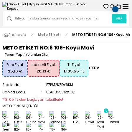
ARA
Anasayfa
Meto Etiketi
METO ETİKETİ NO:6 109-Koyu Ma
METO ETİKETİ NO:6 109-Koyu Mavi
Yorum Yap
/
Yorumları Oku
Euro Fiyat
İndirimli Fiyat
TL Fiyat
+ KDV
25,16 €
20,13 €
1.105,55 TL
Stok Kodu
F7PS12KZDY6KM
Barkod Kodu
8681855342587
*131,05 TL den başlayan taksitlerle!
METO RENK SEÇENEĞİ