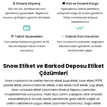
🔒 Güvenli Alışveriş
🚚 Hızlı ve Güvenli Kargo
Ürün resmi kalitesiz, bozuk veya görüntülenemiyor.
256-bit SSL sertifikasıyla tüm
Siparişleriniz özenle paketlenir,
Ürün açıklamasında eksik bilgiler bulunuyor.
işlemleriniz güvendedir. Bilgileriniz
anlaşmalı kargo ile hızlıca gönderilir.
korunur, gizliliğiniz garanti altındadır.
Takip numarasıyla kolayca
Ürün bilgilerinde hatalar bulunuyor.
izleyebilirsiniz.
Ürün fiyatı diğer sitelerden daha pahalı.
Bu ürüne benzer farklı alternatifler olmalı.
💳 Taksit Seçenekleri
✅ Orijinal Ürün Garantisi
Tüm banka kartlarına güvenli ve 3D
Tüm ürünlerimiz orijinaldir, doğrudan
Secure altyapılı taksit imkânı
fabrikamızdan gönderilir ve kalite
sunuyoruz.
kontrolünden geçer.
Snow Etiket ve Barkod Deposu Etiket
Gönder
Çözümleri
Snow markamız ile üretilen termal etiket, kuşe etiket, lazer etiket, PP/PE
plastik etiket, yıkama talimatı etiketi, meto etiket, fiyat etiketi, çap etiket,
ribon ve baskılı etiket çözümlerini Barkod Deposu üzerinden
müşterilerimize sunuyoruz. Farklı ölçü, sarım, yapışkan, renk ve baskı
seçenekleriyle e-ticaret, lojistik, perakende, gıda, tekstil, sağlık ve
üretim sektörlerine uygun etiket çözümleri hazırlıyoruz. Doğru etiket