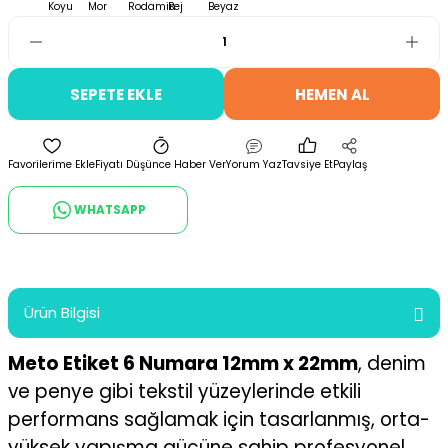
SEPETE EKLE
HEMEN AL
Fiyatı Düşünce Haber Ver
Yorum Yaz
Tavsiye Et
Paylaş
WHATSAPP
Ürün Bilgisi
Meto Etiket 6 Numara 12mm x 22mm
, denim
ve penye gibi tekstil yüzeylerinde etkili
performans sağlamak için tasarlanmış, orta-
yüksek yapışma gücüne sahip profesyonel