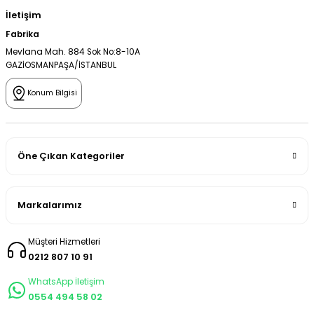
İletişim
Fabrika
Mevlana Mah. 884 Sok No:8-10A
GAZİOSMANPAŞA/İSTANBUL
Konum Bilgisi
Öne Çıkan Kategoriler
Markalarımız
Müşteri Hizmetleri
0212 807 10 91
WhatsApp İletişim
0554 494 58 02