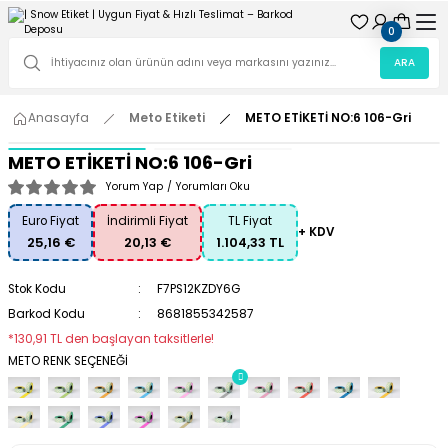
0
ARA
Anasayfa
Meto Etiketi
METO ETİKETİ NO:6 106-Gri
METO ETİKETİ NO:6 106-Gri
Yorum Yap
/
Yorumları Oku
Euro Fiyat
İndirimli Fiyat
TL Fiyat
+ KDV
25,16 €
20,13 €
1.104,33 TL
Stok Kodu
F7PS12KZDY6G
Barkod Kodu
8681855342587
*130,91 TL den başlayan taksitlerle!
METO RENK SEÇENEĞİ