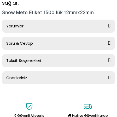
sağlar.
Snow Meto Etiket 1500 lük 12mmx22mm
Yorumlar
Soru & Cevap
Bu ürüne ilk yorumu siz yapın!
Taksit Seçenekleri
Yorum Yaz
Ürün hakkında henüz soru sorulmamış.
Önerileriniz
Soru Sor
Bu ürünün fiyat bilgisi, resim, ürün açıklamalarında ve diğer
konularda yetersiz gördüğünüz noktaları öneri formunu kullanarak
tarafımıza iletebilirsiniz.
Görüş ve önerileriniz için teşekkür ederiz.
🔒 Güvenli Alışveriş
🚚 Hızlı ve Güvenli Kargo