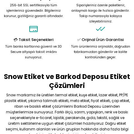
Ürün resmi kalitesiz, bozuk veya görüntülenemiyor.
256-bit SSL sertifikasıyla tüm
Siparişleriniz özenle paketlenir,
Ürün açıklamasında eksik bilgiler bulunuyor.
işlemleriniz güvendedir. Bilgileriniz
anlaşmalı kargo ile hızlıca gönderilir.
korunur, gizliliğiniz garanti altındadır.
Takip numarasıyla kolayca
Ürün bilgilerinde hatalar bulunuyor.
izleyebilirsiniz.
Ürün fiyatı diğer sitelerden daha pahalı.
Bu ürüne benzer farklı alternatifler olmalı.
💳 Taksit Seçenekleri
✅ Orijinal Ürün Garantisi
Tüm banka kartlarına güvenli ve 3D
Tüm ürünlerimiz orijinaldir, doğrudan
Secure altyapılı taksit imkânı
fabrikamızdan gönderilir ve kalite
sunuyoruz.
kontrolünden geçer.
Snow Etiket ve Barkod Deposu Etiket
Gönder
Çözümleri
Snow markamız ile üretilen termal etiket, kuşe etiket, lazer etiket, PP/PE
plastik etiket, yıkama talimatı etiketi, meto etiket, fiyat etiketi, çap etiket,
ribon ve baskılı etiket çözümlerini Barkod Deposu üzerinden
müşterilerimize sunuyoruz. Farklı ölçü, sarım, yapışkan, renk ve baskı
seçenekleriyle e-ticaret, lojistik, perakende, gıda, tekstil, sağlık ve
üretim sektörlerine uygun etiket çözümleri hazırlıyoruz. Doğru etiket
seçimi, kullanım alanları ve ürün grupları hakkında daha fazla bilgi