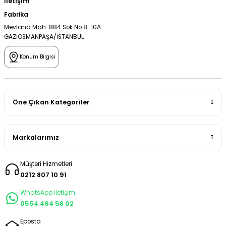
İletişim
Fabrika
Mevlana Mah. 884 Sok No:8-10A
GAZİOSMANPAŞA/İSTANBUL
Konum Bilgisi
Öne Çıkan Kategoriler
Markalarımız
Müşteri Hizmetleri
0212 807 10 91
WhatsApp İletişim
0554 494 58 02
Eposta