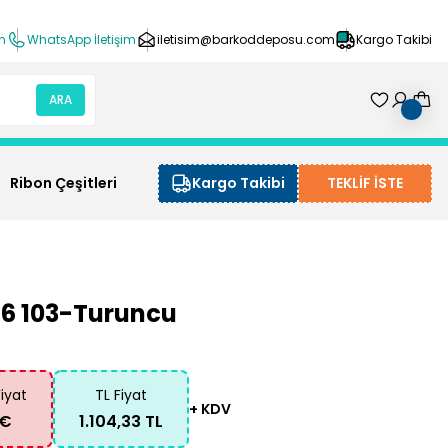
ın
WhatsApp İletişim
iletisim@barkoddeposu.com
Kargo Takibi
ARA
Ribon Çeşitleri
Kargo Takibi
TEKLİF İSTE
:6 103-Turuncu
Fiyat
TL Fiyat
+ KDV
 €
1.104,33 TL