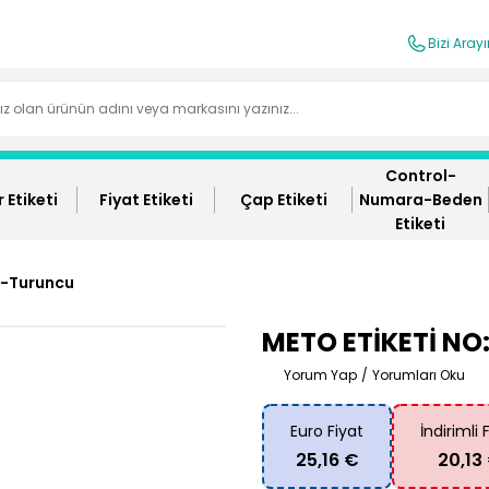
Bizi Aray
Control-
 Etiketi
Fiyat Etiketi
Çap Etiketi
Numara-Beden
Etiketi
3-Turuncu
METO ETİKETİ NO
Yorum Yap
/
Yorumları Oku
Euro Fiyat
İndirimli 
25,16 €
20,13