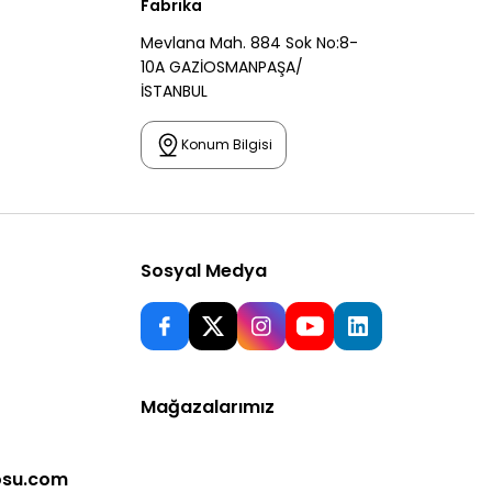
Fabrika
Mevlana Mah. 884 Sok No:8-
10A GAZİOSMANPAŞA/
İSTANBUL
Konum Bilgisi
Sosyal Medya
Mağazalarımız
osu.com