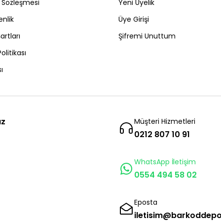
ş Sözleşmesi
Yeni Üyelik
enlik
Üye Girişi
artları
Şifremi Unuttum
Politikası
ı
ız
Müşteri Hizmetleri
0212 807 10 91
WhatsApp İletişim
0554 494 58 02
Eposta
iletisim@barkoddep