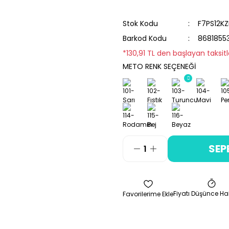
Stok Kodu
F7PS12K
Barkod Kodu
8681855
*130,91 TL den başlayan taksitl
METO RENK SEÇENEĞİ
SEP
Fiyatı Düşünce Ha