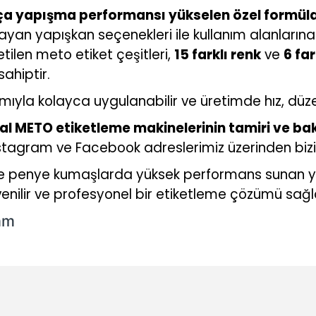
ça yapışma performansı yükselen özel formül
an yapışkan seçenekleri ile kullanım alanlarına 
tilen meto etiket çeşitleri,
15 farklı renk
ve
6 far
ahiptir.
dımıyla kolayca uygulanabilir ve üretimde hız, düze
inal METO etiketleme makinelerinin tamiri ve ba
Instagram ve Facebook adreslerimiz üzerinden bizim
e penye kumaşlarda yüksek performans sunan yap
güvenilir ve profesyonel bir etiketleme çözümü sağl
mm
konularda yetersiz gördüğünüz noktaları öneri formunu kullanarak tarafı