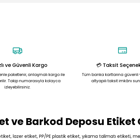
Ürün hakkında henüz soru sorulmamış.
Bu ürüne ilk yorumu siz yapın!
Yorum Yaz
Soru Sor
zlı ve Güvenli Kargo
💳 Taksit Seçenek
zenle paketlenir, anlaşmalı kargo ile
Tüm banka kartlarına güvenli 
rilir. Takip numarasıyla kolayca
altyapılı taksit imkânı su
izleyebilirsiniz.
Gönder
et ve Barkod Deposu Etiket
et, lazer etiket, PP/PE plastik etiket, yıkama talimatı etiketi, meto