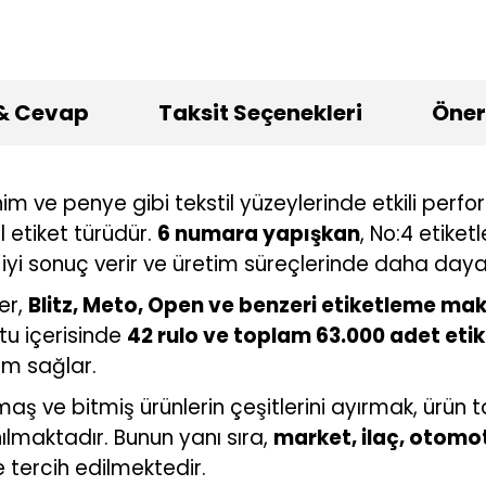
& Cevap
Taksit Seçenekleri
Öneri
nim ve penye gibi tekstil yüzeylerinde etkili per
etiket türüdür.
6 numara yapışkan
, No:4 etike
yi sonuç verir ve üretim süreçlerinde daha dayan
er,
Blitz, Meto, Open ve benzeri etiketleme ma
tu içerisinde
42 rulo ve toplam 63.000 adet eti
ım sağlar.
aş ve bitmiş ürünlerin çeşitlerini ayırmak, ürün 
lmaktadır. Bunun yanı sıra,
market, ilaç, otomot
e tercih edilmektedir.