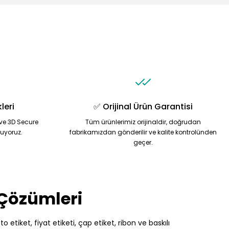
leri
✅ Orijinal Ürün Garantisi
ve 3D Secure
Tüm ürünlerimiz orijinaldir, doğrudan
nuyoruz.
fabrikamızdan gönderilir ve kalite kontrolünden
geçer.
 Çözümleri
 etiket, fiyat etiketi, çap etiket, ribon ve baskılı