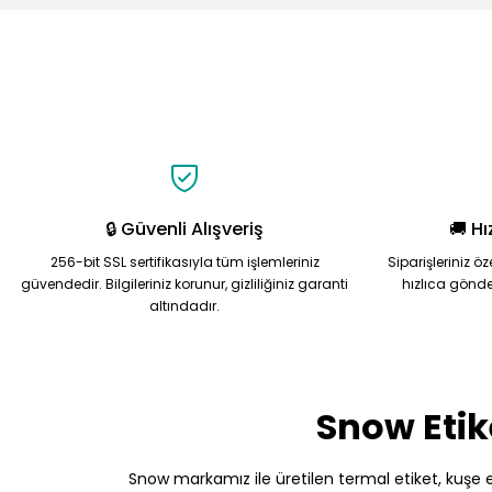
Ürün resmi kalitesiz, bozuk veya görüntülenemiyor.
Ürün açıklamasında eksik bilgiler bulunuyor.
Ürün bilgilerinde hatalar bulunuyor.
Ürün fiyatı diğer sitelerden daha pahalı.
Bu ürüne benzer farklı alternatifler olmalı.
🔒 Güvenli Alışveriş
🚚 Hı
256-bit SSL sertifikasıyla tüm işlemleriniz
Siparişleriniz ö
güvendedir. Bilgileriniz korunur, gizliliğiniz garanti
hızlıca gönde
altındadır.
Snow Etik
Snow markamız ile üretilen termal etiket, kuşe etik