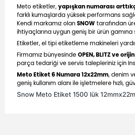
Meto etiketler,
yapışkan numarası arttık
farklı kumaşlarda yüksek performans sağlay
Kendi markamız olan
SNOW
tarafından üre
ihtiyaçlarına uygun geniş bir ürün gamına s
Etiketler, el tipi etiketleme makineleri yar
Firmamız bünyesinde
OPEN, BLITZ ve orij
parça tedariği ve servis talepleriniz için 
Meto Etiket 6 Numara 12x22mm
, denim v
geniş kullanım alanı ile işletmelere hızlı, 
Snow Meto Etiket 1500 lük 12mmx22
Bu ürünün fiyat bilgisi, resim, ürün açıklamalarında ve diğer 
Görüş ve önerileriniz için teşekkür ederiz.