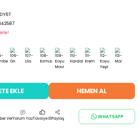
ZDY6T
342587
erle!
ETE EKLE
HEMEN AL
WHATSAPP
ber Ver
Yorum Yaz
Tavsiye Et
Paylaş