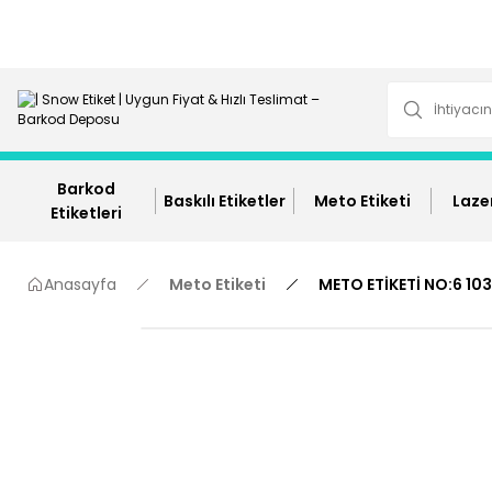
Barkod
Baskılı Etiketler
Meto Etiketi
Lazer
Etiketleri
Anasayfa
Meto Etiketi
METO ETİKETİ NO:6 10