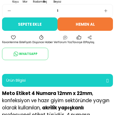
SEPETE EKLE
HEMEN AL
Fiyatı Düşünce Haber Ver
Yorum Yaz
Tavsiye Et
Paylaş
WHATSAPP
Ürün Bilgisi
Meto Etiket 4 Numara 12mm x 22mm
,
konfeksiyon ve hazır giyim sektöründe yaygın
olarak kullanılan,
akrilik yapışkanlı
profesyonel etiket türüdür. 4 numara