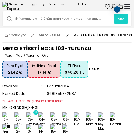
ARA
Anasayfa
Meto Etiketi
METO ETİKETİ NO:4 103-Turuncu
METO ETİKETİ NO:4 103-Turuncu
Yorum Yap
/
Yorumları Oku
Euro Fiyat
İndirimli Fiyat
TL Fiyat
+ KDV
21,42 €
17,14 €
940,26 TL
Stok Kodu
F7PS12KZDY4T
Barkod Kodu
8681855342587
*111,46 TL den başlayan taksitlerle!
METO RENK SEÇENEĞİ