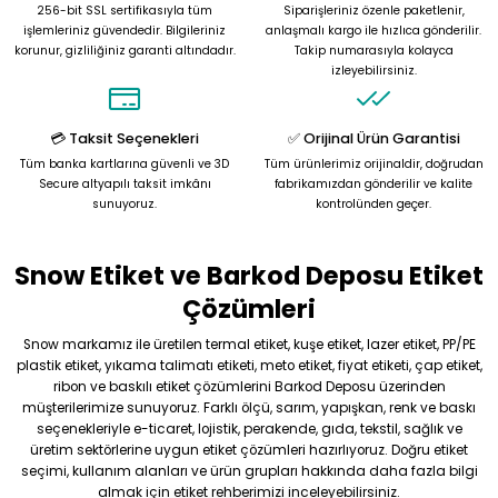
256-bit SSL sertifikasıyla tüm
Siparişleriniz özenle paketlenir,
Ürün açıklamasında eksik bilgiler bulunuyor.
işlemleriniz güvendedir. Bilgileriniz
anlaşmalı kargo ile hızlıca gönderilir.
korunur, gizliliğiniz garanti altındadır.
Takip numarasıyla kolayca
Ürün bilgilerinde hatalar bulunuyor.
izleyebilirsiniz.
Ürün fiyatı diğer sitelerden daha pahalı.
Bu ürüne benzer farklı alternatifler olmalı.
💳 Taksit Seçenekleri
✅ Orijinal Ürün Garantisi
Tüm banka kartlarına güvenli ve 3D
Tüm ürünlerimiz orijinaldir, doğrudan
Secure altyapılı taksit imkânı
fabrikamızdan gönderilir ve kalite
sunuyoruz.
kontrolünden geçer.
Snow Etiket ve Barkod Deposu Etiket
Gönder
Çözümleri
Snow markamız ile üretilen termal etiket, kuşe etiket, lazer etiket, PP/PE
plastik etiket, yıkama talimatı etiketi, meto etiket, fiyat etiketi, çap etiket,
ribon ve baskılı etiket çözümlerini Barkod Deposu üzerinden
müşterilerimize sunuyoruz. Farklı ölçü, sarım, yapışkan, renk ve baskı
seçenekleriyle e-ticaret, lojistik, perakende, gıda, tekstil, sağlık ve
üretim sektörlerine uygun etiket çözümleri hazırlıyoruz. Doğru etiket
seçimi, kullanım alanları ve ürün grupları hakkında daha fazla bilgi
almak için etiket rehberimizi inceleyebilirsiniz.