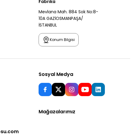
Fabrika
Mevlana Mah. 884 Sok No:8-
10A GAZİOSMANPAŞA/
İSTANBUL
Konum Bilgisi
Sosyal Medya
Mağazalarımız
osu.com