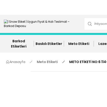
Barkod
Baskılı Etiketler
Meto Etiketi
Lazer
Etiketleri
Anasayfa
Meto Etiketi
METO ETİKETİ NO:6 11