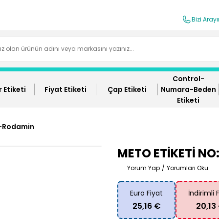
Bizi Aray
Control-
 Etiketi
Fiyat Etiketi
Çap Etiketi
Numara-Beden
Etiketi
4-Rodamin
METO ETİKETİ NO
Yorum Yap
/
Yorumları Oku
Euro Fiyat
İndirimli 
25,16 €
20,13