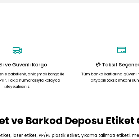
Ürün hakkında henüz soru sorulmamış.
Bu ürüne ilk yorumu siz yapın!
Yorum Yaz
Soru Sor
zlı ve Güvenli Kargo
💳 Taksit Seçenek
zenle paketlenir, anlaşmalı kargo ile
Tüm banka kartlarına güvenli 
rilir. Takip numarasıyla kolayca
altyapılı taksit imkânı su
izleyebilirsiniz.
Gönder
et ve Barkod Deposu Etiket
et, lazer etiket, PP/PE plastik etiket, yıkama talimatı etiketi, meto