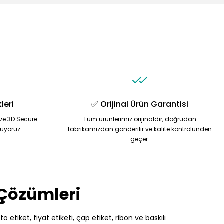
leri
✅ Orijinal Ürün Garantisi
ve 3D Secure
Tüm ürünlerimiz orijinaldir, doğrudan
nuyoruz.
fabrikamızdan gönderilir ve kalite kontrolünden
geçer.
 Çözümleri
 etiket, fiyat etiketi, çap etiket, ribon ve baskılı