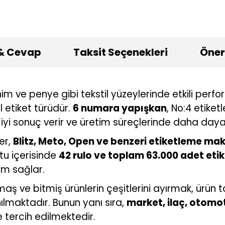
& Cevap
Taksit Seçenekleri
Öneri
nim ve penye gibi tekstil yüzeylerinde etkili per
etiket türüdür.
6 numara yapışkan
, No:4 etike
yi sonuç verir ve üretim süreçlerinde daha dayan
er,
Blitz, Meto, Open ve benzeri etiketleme ma
tu içerisinde
42 rulo ve toplam 63.000 adet eti
ım sağlar.
aş ve bitmiş ürünlerin çeşitlerini ayırmak, ürün 
lmaktadır. Bunun yanı sıra,
market, ilaç, otomot
e tercih edilmektedir.