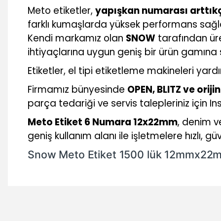
Meto etiketler,
yapışkan numarası arttık
farklı kumaşlarda yüksek performans sağlay
Kendi markamız olan
SNOW
tarafından üre
ihtiyaçlarına uygun geniş bir ürün gamına s
Etiketler, el tipi etiketleme makineleri yar
Firmamız bünyesinde
OPEN, BLITZ ve orij
parça tedariği ve servis talepleriniz için 
Meto Etiket 6 Numara 12x22mm
, denim v
geniş kullanım alanı ile işletmelere hızlı, 
Snow Meto Etiket 1500 lük 12mmx22
Bu ürünün fiyat bilgisi, resim, ürün açıklamalarında ve diğer 
Görüş ve önerileriniz için teşekkür ederiz.