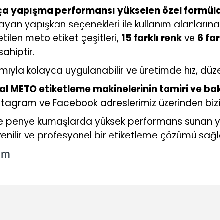
ça yapışma performansı yükselen özel formül
an yapışkan seçenekleri ile kullanım alanlarına 
tilen meto etiket çeşitleri,
15 farklı renk
ve
6 far
ahiptir.
dımıyla kolayca uygulanabilir ve üretimde hız, düze
inal METO etiketleme makinelerinin tamiri ve ba
Instagram ve Facebook adreslerimiz üzerinden bizim
e penye kumaşlarda yüksek performans sunan yap
güvenilir ve profesyonel bir etiketleme çözümü sağl
mm
konularda yetersiz gördüğünüz noktaları öneri formunu kullanarak tarafı