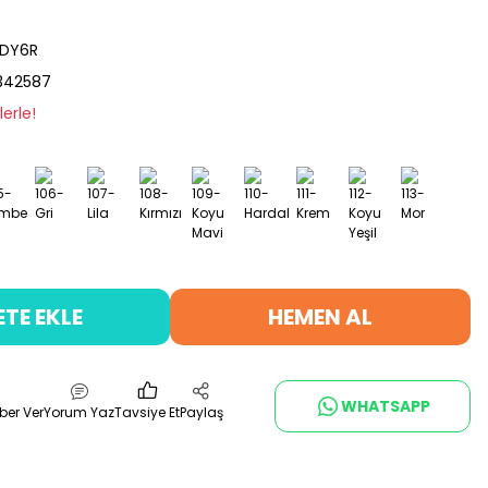
ZDY6R
342587
erle!
ETE EKLE
HEMEN AL
WHATSAPP
ber Ver
Yorum Yaz
Tavsiye Et
Paylaş