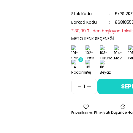
Stok Kodu
F7PS12K
Barkod Kodu
8681855
*130,99 TL den başlayan taksitl
METO RENK SEÇENEĞİ
SEP
Fiyatı Düşünce Ha