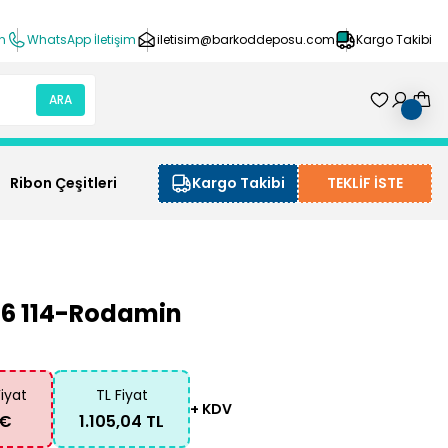
ın
WhatsApp İletişim
iletisim@barkoddeposu.com
Kargo Takibi
ARA
Ribon Çeşitleri
Kargo Takibi
TEKLİF İSTE
:6 114-Rodamin
Fiyat
TL Fiyat
+ KDV
 €
1.105,04 TL