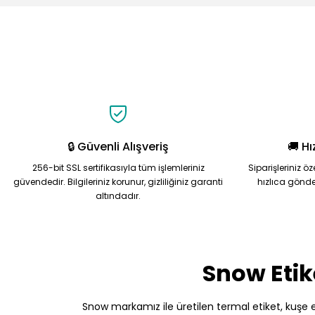
Ürün resmi kalitesiz, bozuk veya görüntülenemiyor.
Ürün açıklamasında eksik bilgiler bulunuyor.
Ürün bilgilerinde hatalar bulunuyor.
Ürün fiyatı diğer sitelerden daha pahalı.
Bu ürüne benzer farklı alternatifler olmalı.
🔒 Güvenli Alışveriş
🚚 Hı
256-bit SSL sertifikasıyla tüm işlemleriniz
Siparişleriniz ö
güvendedir. Bilgileriniz korunur, gizliliğiniz garanti
hızlıca gönde
altındadır.
Snow Etik
Snow markamız ile üretilen termal etiket, kuşe etik