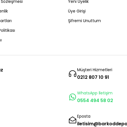
ş Sözleşmesi
Yeni Üyelik
enlik
Üye Girişi
artları
Şifremi Unuttum
Politikası
ı
ız
Müşteri Hizmetleri
0212 807 10 91
WhatsApp İletişim
0554 494 58 02
Eposta
iletisim@barkoddep