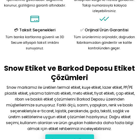
korunur, gizliliğiniz garanti altındadır.
Takip numarasıyla kolayca
Ürün bilgilerinde hatalar bulunuyor.
izleyebilirsiniz.
Ürün fiyatı diğer sitelerden daha pahalı.
Bu ürüne benzer farklı alternatifler olmalı.
💳 Taksit Seçenekleri
✅ Orijinal Ürün Garantisi
Tüm banka kartlarına güvenli ve 3D
Tüm ürünlerimiz orijinaldir, doğrudan
Secure altyapılı taksit imkânı
fabrikamızdan gönderilir ve kalite
sunuyoruz.
kontrolünden geçer.
Snow Etiket ve Barkod Deposu Etiket
Gönder
Çözümleri
Snow markamız ile üretilen termal etiket, kuşe etiket, lazer etiket, PP/PE
plastik etiket, yıkama talimatı etiketi, meto etiket, fiyat etiketi, çap etiket,
ribon ve baskılı etiket çözümlerini Barkod Deposu üzerinden
müşterilerimize sunuyoruz. Farklı ölçü, sarım, yapışkan, renk ve baskı
seçenekleriyle e-ticaret, lojistik, perakende, gıda, tekstil, sağlık ve
üretim sektörlerine uygun etiket çözümleri hazırlıyoruz. Doğru etiket
seçimi, kullanım alanları ve ürün grupları hakkında daha fazla bilgi
almak için etiket rehberimizi inceleyebilirsiniz.