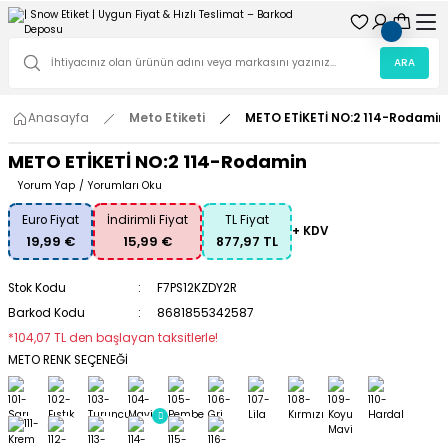
ARA
Anasayfa
Meto Etiketi
METO ETİKETİ NO:2 114-Rodamin
METO ETİKETİ NO:2 114-Rodamin
Yorum Yap
/
Yorumları Oku
Euro Fiyat
İndirimli Fiyat
TL Fiyat
+ KDV
19,99 €
15,99 €
877,97 TL
Stok Kodu
F7PS12KZDY2R
Barkod Kodu
8681855342587
*104,07 TL den başlayan taksitlerle!
METO RENK SEÇENEĞİ