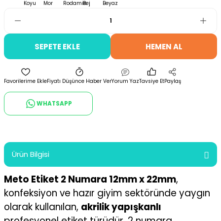
SEPETE EKLE
HEMEN AL
Fiyatı Düşünce Haber Ver
Yorum Yaz
Tavsiye Et
Paylaş
WHATSAPP
Ürün Bilgisi
Meto Etiket 2 Numara 12mm x 22mm
,
konfeksiyon ve hazır giyim sektöründe yaygın
olarak kullanılan,
akrilik yapışkanlı
profesyonel etiket türüdür. 2 numara