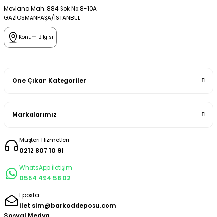
Mevlana Mah. 884 Sok No:8-10A
GAZİOSMANPAŞA/İSTANBUL
Konum Bilgisi
Öne Çıkan Kategoriler
Markalarımız
Müşteri Hizmetleri
0212 807 10 91
WhatsApp İletişim
0554 494 58 02
Eposta
iletisim@barkoddeposu.com
Sosyal Medya