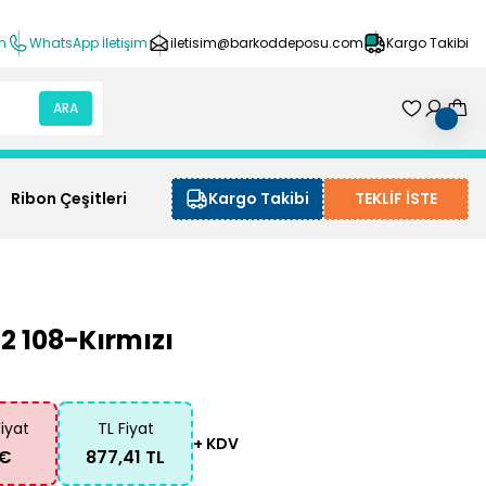
ın
WhatsApp İletişim
iletisim@barkoddeposu.com
Kargo Takibi
ARA
Ribon Çeşitleri
Kargo Takibi
TEKLİF İSTE
2 108-Kırmızı
Fiyat
TL Fiyat
+ KDV
 €
877,41 TL