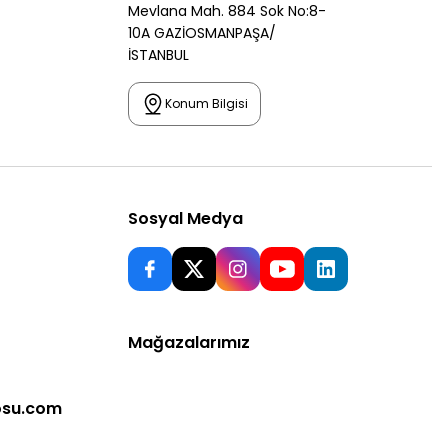
Mevlana Mah. 884 Sok No:8-
10A GAZİOSMANPAŞA/
İSTANBUL
Konum Bilgisi
Sosyal Medya
Mağazalarımız
osu.com