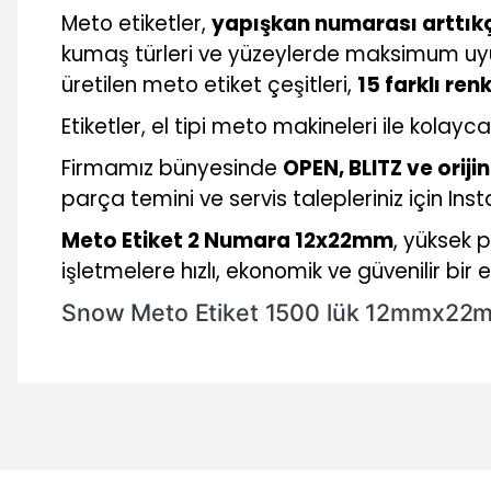
Meto etiketler,
yapışkan numarası arttık
kumaş türleri ve yüzeylerde maksimum uyu
üretilen meto etiket çeşitleri,
15 farklı ren
Etiketler, el tipi meto makineleri ile kolayc
Firmamız bünyesinde
OPEN, BLITZ ve orij
parça temini ve servis talepleriniz için In
Meto Etiket 2 Numara 12x22mm
, yüksek p
işletmelere hızlı, ekonomik ve güvenilir b
Snow Meto Etiket 1500 lük 12mmx22
Bu ürünün fiyat bilgisi, resim, ürün açıklamalarında ve diğer 
Görüş ve önerileriniz için teşekkür ederiz.