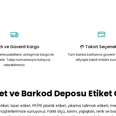
Yorum Yaz
Soru Sor
zlı ve Güvenli Kargo
💳 Taksit Seçenek
zenle paketlenir, anlaşmalı kargo ile
Tüm banka kartlarına güvenli 
rilir. Takip numarasıyla kolayca
altyapılı taksit imkânı su
izleyebilirsiniz.
Gönder
et ve Barkod Deposu Etiket
et, lazer etiket, PP/PE plastik etiket, yıkama talimatı etiketi, meto
terilerimize sunuyoruz. Farklı ölçü, sarım, yapışkan, renk ve baskı