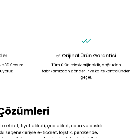
leri
✅ Orijinal Ürün Garantisi
ve 3D Secure
Tüm ürünlerimiz orijinaldir, doğrudan
nuyoruz.
fabrikamızdan gönderilir ve kalite kontrolünden
geçer.
 Çözümleri
 etiket, fiyat etiketi, çap etiket, ribon ve baskılı
 seçenekleriyle e-ticaret, lojistik, perakende,