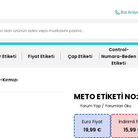
Bizi Aray
Control-
 Etiketi
Fiyat Etiketi
Çap Etiketi
Numara-Beden
Etiketi
-Kırmızı
METO ETİKETİ NO:
Yorum Yap
/
Yorumları Oku
Euro Fiyat
İndirimli 
19,99 €
15,99