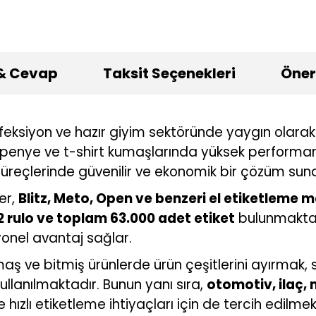
& Cevap
Taksit Seçenekleri
Öneri
nfeksiyon ve hazır giyim sektöründe yaygın olarak 
, penye ve t-shirt kumaşlarında yüksek performa
süreçlerinde güvenilir ve ekonomik bir çözüm suna
er,
Blitz, Meto, Open ve benzeri el etiketleme 
2 rulo ve toplam 63.000 adet etiket
bulunmaktad
yonel avantaj sağlar.
aş ve bitmiş ürünlerde ürün çeşitlerini ayırmak, 
ullanılmaktadır. Bunun yanı sıra,
otomotiv, ilaç, 
ızlı etiketleme ihtiyaçları için de tercih edilmek