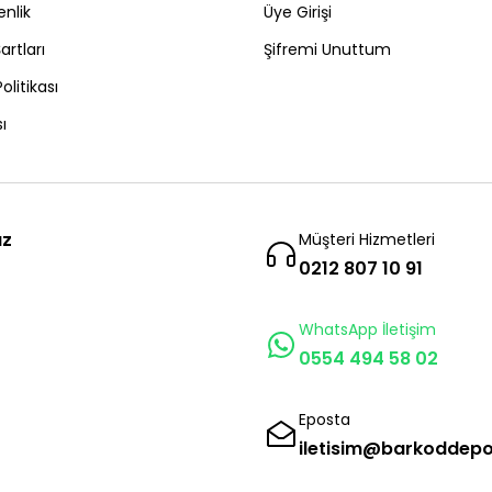
enlik
Üye Girişi
artları
Şifremi Unuttum
Politikası
ı
ız
Müşteri Hizmetleri
0212 807 10 91
WhatsApp İletişim
0554 494 58 02
Eposta
iletisim@barkoddep