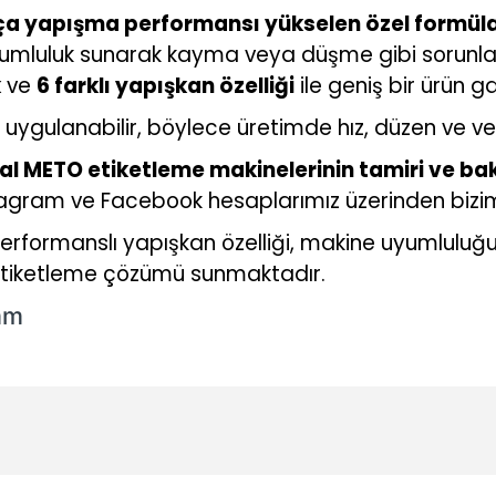
ça yapışma performansı yükselen özel formül
mluluk sunarak kayma veya düşme gibi sorunlar
k
ve
6 farklı yapışkan özelliği
ile geniş bir ürün g
a uygulanabilir, böylece üretimde hız, düzen ve ver
inal METO etiketleme makinelerinin tamiri ve ba
stagram ve Facebook hesaplarımız üzerinden bizimle
erformanslı yapışkan özelliği, makine uyumluluğu, 
ir etiketleme çözümü sunmaktadır.
mm
konularda yetersiz gördüğünüz noktaları öneri formunu kullanarak tarafı
Ürün hakkında henüz soru sorulmamış.
Bu ürüne ilk yorumu siz yapın!