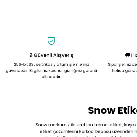
Ürün resmi kalitesiz, bozuk veya görüntülenemiyor.
Ürün açıklamasında eksik bilgiler bulunuyor.
Ürün bilgilerinde hatalar bulunuyor.
Ürün fiyatı diğer sitelerden daha pahalı.
Bu ürüne benzer farklı alternatifler olmalı.
🔒 Güvenli Alışveriş
🚚 Hı
256-bit SSL sertifikasıyla tüm işlemleriniz
Siparişleriniz ö
güvendedir. Bilgileriniz korunur, gizliliğiniz garanti
hızlıca gönde
altındadır.
Snow Etik
Snow markamız ile üretilen termal etiket, kuşe etik
etiket çözümlerini Barkod Deposu üzerinden müş