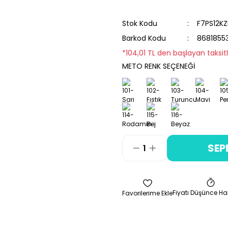
Stok Kodu
F7PS12K
Barkod Kodu
8681855
*104,01 TL den başlayan taksitl
METO RENK SEÇENEĞİ
SEP
Fiyatı Düşünce Ha