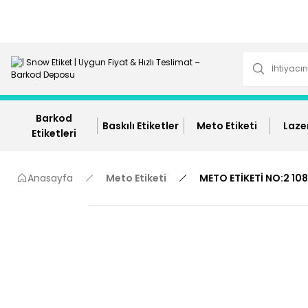
Barkod
Baskılı Etiketler
Meto Etiketi
Lazer
Etiketleri
Anasayfa
Meto Etiketi
METO ETİKETİ NO:2 108