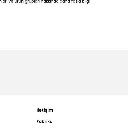
nları ve ürün grupları hakkında daha fazla bilgi
İletişim
Fabrika