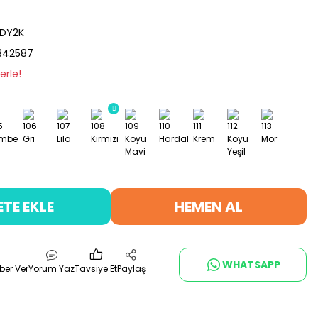
ZDY2K
342587
erle!
ETE EKLE
HEMEN AL
WHATSAPP
ber Ver
Yorum Yaz
Tavsiye Et
Paylaş