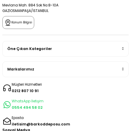
Mevlana Mah. 884 Sok No:8-10A
GAZİOSMANPAŞA/İSTANBUL
Konum Bilgisi
Öne Çıkan Kategoriler
Markalarımız
Müşteri Hizmetleri
0212 807 10 91
WhatsApp İletişim
0554 494 58 02
Eposta
iletisim@barkoddeposu.com
Sosyal Medya