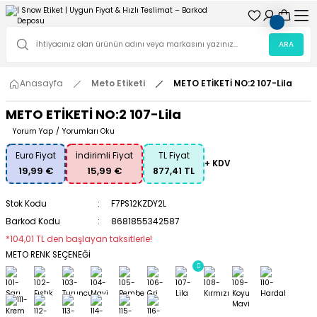
ARA
Anasayfa
Meto Etiketi
METO ETİKETİ NO:2 107-Lila
METO ETİKETİ NO:2 107-Lila
Yorum Yap
/
Yorumları Oku
Euro Fiyat
İndirimli Fiyat
TL Fiyat
+ KDV
19,99 €
15,99 €
877,41 TL
Stok Kodu
F7PS12KZDY2L
Barkod Kodu
8681855342587
*104,01 TL den başlayan taksitlerle!
METO RENK SEÇENEĞİ