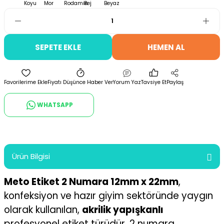
SEPETE EKLE
HEMEN AL
Fiyatı Düşünce Haber Ver
Yorum Yaz
Tavsiye Et
Paylaş
WHATSAPP
Ürün Bilgisi
Meto Etiket 2 Numara 12mm x 22mm
,
konfeksiyon ve hazır giyim sektöründe yaygın
olarak kullanılan,
akrilik yapışkanlı
profesyonel etiket türüdür. 2 numara