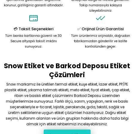
korunur, gizliliğiniz garanti altındadır.
Takip numarasıyla kolayca
Ürün bilgilerinde hatalar bulunuyor.
izleyebilirsiniz.
Ürün fiyatı diğer sitelerden daha pahalı.
Bu ürüne benzer farklı alternatifler olmalı.
💳 Taksit Seçenekleri
✅ Orijinal Ürün Garantisi
Tüm banka kartlarına güvenli ve 3D
Tüm ürünlerimiz orijinaldir, doğrudan
Secure altyapılı taksit imkânı
fabrikamızdan gönderilir ve kalite
sunuyoruz.
kontrolünden geçer.
Snow Etiket ve Barkod Deposu Etiket
Gönder
Çözümleri
Snow markamız ile üretilen termal etiket, kuşe etiket, lazer etiket, PP/PE
plastik etiket, yıkama talimatı etiketi, meto etiket, fiyat etiketi, çap etiket,
ribon ve baskılı etiket çözümlerini Barkod Deposu üzerinden
müşterilerimize sunuyoruz. Farklı ölçü, sarım, yapışkan, renk ve baskı
seçenekleriyle e-ticaret, lojistik, perakende, gıda, tekstil, sağlık ve
üretim sektörlerine uygun etiket çözümleri hazırlıyoruz. Doğru etiket
seçimi, kullanım alanları ve ürün grupları hakkında daha fazla bilgi
almak için etiket rehberimizi inceleyebilirsiniz.