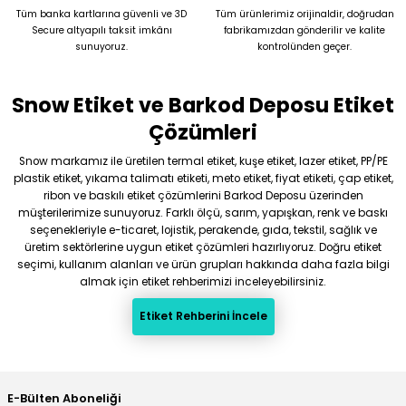
Tüm banka kartlarına güvenli ve 3D
Tüm ürünlerimiz orijinaldir, doğrudan
Secure altyapılı taksit imkânı
fabrikamızdan gönderilir ve kalite
sunuyoruz.
kontrolünden geçer.
Snow Etiket ve Barkod Deposu Etiket
Gönder
Çözümleri
Snow markamız ile üretilen termal etiket, kuşe etiket, lazer etiket, PP/PE
plastik etiket, yıkama talimatı etiketi, meto etiket, fiyat etiketi, çap etiket,
ribon ve baskılı etiket çözümlerini Barkod Deposu üzerinden
müşterilerimize sunuyoruz. Farklı ölçü, sarım, yapışkan, renk ve baskı
seçenekleriyle e-ticaret, lojistik, perakende, gıda, tekstil, sağlık ve
üretim sektörlerine uygun etiket çözümleri hazırlıyoruz. Doğru etiket
seçimi, kullanım alanları ve ürün grupları hakkında daha fazla bilgi
almak için etiket rehberimizi inceleyebilirsiniz.
Etiket Rehberini İncele
E-Bülten Aboneliği