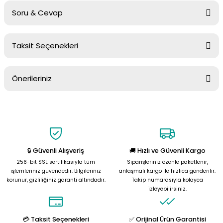
Soru & Cevap
Bu ürüne ilk yorumu siz yapın!
Taksit Seçenekleri
Yorum Yaz
Ürün hakkında henüz soru sorulmamış.
Önerileriniz
Soru Sor
Bu ürünün fiyat bilgisi, resim, ürün açıklamalarında ve diğer
konularda yetersiz gördüğünüz noktaları öneri formunu kullanarak
tarafımıza iletebilirsiniz.
Görüş ve önerileriniz için teşekkür ederiz.
🔒 Güvenli Alışveriş
🚚 Hızlı ve Güvenli Kargo
Ürün resmi kalitesiz, bozuk veya görüntülenemiyor.
256-bit SSL sertifikasıyla tüm
Siparişleriniz özenle paketlenir,
Ürün açıklamasında eksik bilgiler bulunuyor.
işlemleriniz güvendedir. Bilgileriniz
anlaşmalı kargo ile hızlıca gönderilir.
korunur, gizliliğiniz garanti altındadır.
Takip numarasıyla kolayca
Ürün bilgilerinde hatalar bulunuyor.
izleyebilirsiniz.
Ürün fiyatı diğer sitelerden daha pahalı.
Bu ürüne benzer farklı alternatifler olmalı.
💳 Taksit Seçenekleri
✅ Orijinal Ürün Garantisi