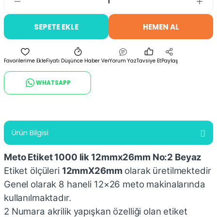
SEPETE EKLE
HEMEN AL
Fiyatı Düşünce Haber Ver
Yorum Yaz
Tavsiye Et
Paylaş
WHATSAPP
Ürün Bilgisi
Meto Etiket 1000 lik 12mmx26mm No:2 Beyaz
Etiket ölçüleri
12mmX26mm
olarak üretilmektedir
Genel olarak 8 haneli 12×26 meto makinalarında
kullanılmaktadır.
2 Numara akrilik yapışkan özelliği olan etiket