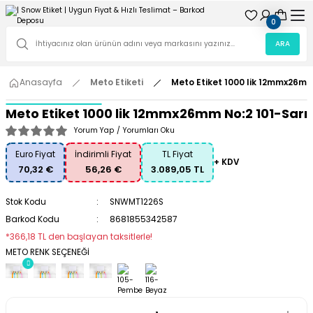
0
ARA
Anasayfa
Meto Etiketi
Meto Etiket 1000 lik 12mmx26mm
Meto Etiket 1000 lik 12mmx26mm No:2 101-Sarı
Yorum Yap
/
Yorumları Oku
Euro Fiyat
İndirimli Fiyat
TL Fiyat
+ KDV
70,32 €
56,26 €
3.089,05 TL
Stok Kodu
SNWMT1226S
Barkod Kodu
8681855342587
*366,18 TL den başlayan taksitlerle!
METO RENK SEÇENEĞİ