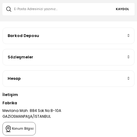
KAYDOL
Barkod Deposu
Sözleşmeler
Hesap
İletişim
Fabrika
Mevlana Mah. 884 Sok No:8-10A
GAZİOSMANPAŞA/İSTANBUL
Konum Bilgisi