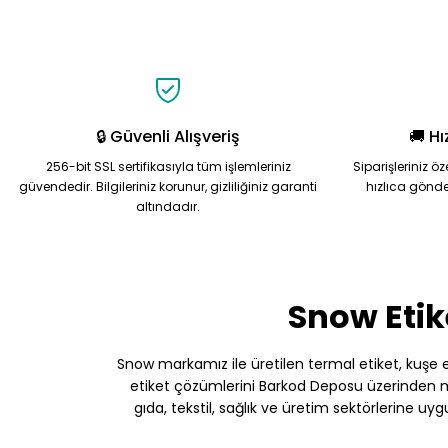
Ürün açıklamasında eksik bilgiler bulunuyor.
Ürün bilgilerinde hatalar bulunuyor.
Ürün fiyatı diğer sitelerden daha pahalı.
Bu ürüne benzer farklı alternatifler olmalı.
🔒 Güvenli Alışveriş
🚚 Hı
256-bit SSL sertifikasıyla tüm işlemleriniz
Siparişleriniz ö
güvendedir. Bilgileriniz korunur, gizliliğiniz garanti
hızlıca gönde
altındadır.
Snow Etik
Snow markamız ile üretilen termal etiket, kuşe etik
etiket çözümlerini Barkod Deposu üzerinden müş
gıda, tekstil, sağlık ve üretim sektörlerine uy