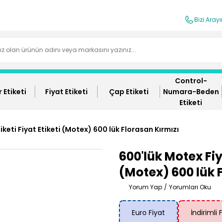
Bizi Aray
Control-
 Etiketi
Fiyat Etiketi
Çap Etiketi
Numara-Beden
Etiketi
iketi Fiyat Etiketi (Motex) 600 lük Florasan Kırmızı
600'lük Motex Fiya
(Motex) 600 lük 
Yorum Yap
/
Yorumları Oku
Euro Fiyat
İndirimli 