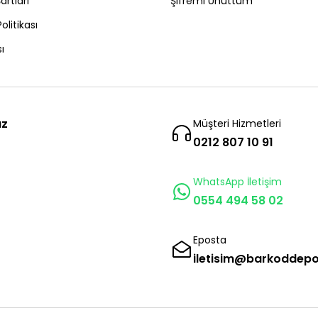
artları
Şifremi Unuttum
Politikası
ı
ız
Müşteri Hizmetleri
0212 807 10 91
WhatsApp İletişim
0554 494 58 02
Eposta
iletisim@barkoddep