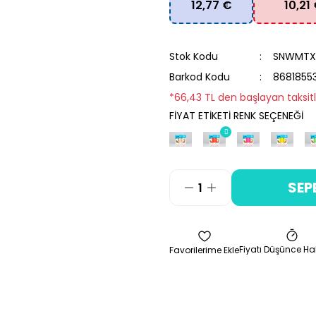
12,77 €
10,21
Stok Kodu
SNWMTX
Barkod Kodu
8681855
*66,43 TL den başlayan taksitl
FİYAT ETİKETİ RENK SEÇENEĞİ
SEP
Fiyatı Düşünce Ha