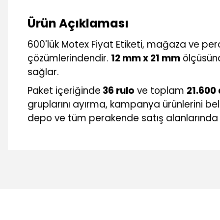
Ürün Açıklaması
600'lük Motex Fiyat Etiketi, mağaza ve pera
çözümlerindendir.
12 mm x 21 mm
ölçüsünd
sağlar.
Paket içeriğinde
36 rulo
ve toplam
21.600
gruplarını ayırma, kampanya ürünlerini beli
depo ve tüm perakende satış alanlarında 
Bu ürünün fiyat bilgisi, resim, ürün açıklamalarında ve diğer 
Görüş ve önerileriniz için teşekkür ederiz.
Ürün resmi kalitesiz, bozuk veya görüntülenemiyor.