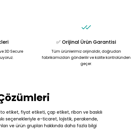
leri
✅ Orijinal Ürün Garantisi
ve 3D Secure
Tüm ürünlerimiz orijinaldir, doğrudan
nuyoruz.
fabrikamızdan gönderilir ve kalite kontrolünden
geçer.
 Çözümleri
 etiket, fiyat etiketi, çap etiket, ribon ve baskılı
 seçenekleriyle e-ticaret, lojistik, perakende,
nları ve ürün grupları hakkında daha fazla bilgi