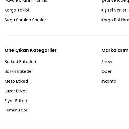
Havale Bildirim Formu
İptal ve İade Ş
Kargo Takibi
Kişisel Veriler 
Sıkça Sorulan Sorular
Kargo Politikas
Öne Çıkan Kategoriler
Markalarım
Barkod Etiketleri
Snow
Baskılı Etiketler
Open
Meto Etiketi
Inkanto
Lazer Etiket
Fiyat Etiketi
Tümünü Gör