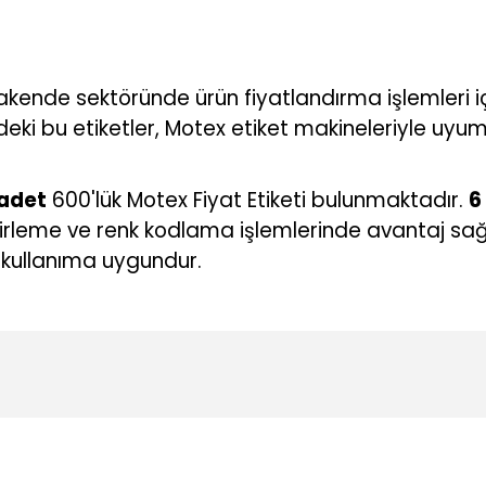
kende sektöründe ürün fiyatlandırma işlemleri içi
eki bu etiketler, Motex etiket makineleriyle uyuml
 adet
600'lük Motex Fiyat Etiketi bulunmaktadır.
6
rleme ve renk kodlama işlemlerinde avantaj sağlar
kullanıma uygundur.
konularda yetersiz gördüğünüz noktaları öneri formunu kullanarak tarafı
Ürün hakkında henüz soru sorulmamış.
Bu ürüne ilk yorumu siz yapın!