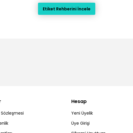
Etiket Rehberini İncele
r
Hesap
ş Sözleşmesi
Yeni Üyelik
enlik
Üye Girişi