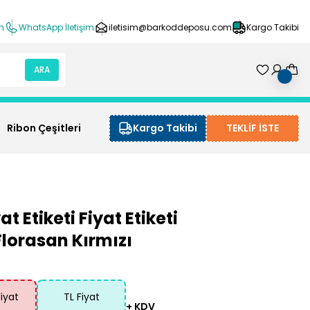
ın
WhatsApp İletişim
iletisim@barkoddeposu.com
Kargo Takibi
ARA
Ribon Çeşitleri
Kargo Takibi
TEKLİF İSTE
t Etiketi Fiyat Etiketi
Florasan Kırmızı
Fiyat
TL Fiyat
+ KDV