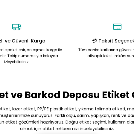
Yorum Yaz
Soru Sor
zlı ve Güvenli Kargo
💳 Taksit Seçenek
zenle paketlenir, anlaşmalı kargo ile
Tüm banka kartlarına güvenli 
rilir. Takip numarasıyla kolayca
altyapılı taksit imkânı su
izleyebilirsiniz.
Gönder
et ve Barkod Deposu Etiket
et, lazer etiket, PP/PE plastik etiket, yıkama talimatı etiketi, meto
terilerimize sunuyoruz. Farklı ölçü, sarım, yapışkan, renk ve baskı
gun etiket çözümleri hazırlıyoruz. Doğru etiket seçimi, kullanım ala
almak için etiket rehberimizi inceleyebilirsiniz.