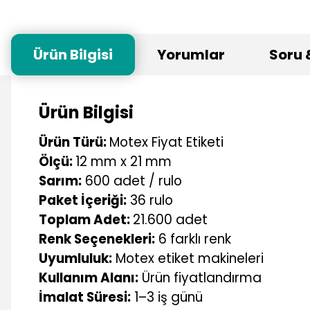
Ürün Bilgisi
Yorumlar
Soru 
Ürün Bilgisi
Ürün Türü:
Motex Fiyat Etiketi
Ölçü:
12 mm x 21 mm
Sarım:
600 adet / rulo
Paket İçeriği:
36 rulo
Toplam Adet:
21.600 adet
Renk Seçenekleri:
6 farklı renk
Uyumluluk:
Motex etiket makineleri
Kullanım Alanı:
Ürün fiyatlandırma
İmalat Süresi:
1–3 iş günü