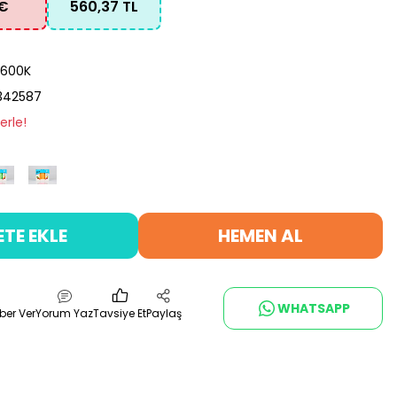
 €
560,37 TL
600K
342587
erle!
ETE EKLE
HEMEN AL
WHATSAPP
ber Ver
Yorum Yaz
Tavsiye Et
Paylaş