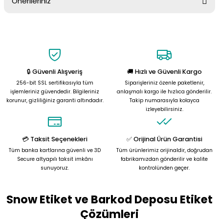
Önerileriniz
Soru Sor
Bu ürünün fiyat bilgisi, resim, ürün açıklamalarında ve diğer
konularda yetersiz gördüğünüz noktaları öneri formunu kullanarak
tarafımıza iletebilirsiniz.
Görüş ve önerileriniz için teşekkür ederiz.
🔒 Güvenli Alışveriş
🚚 Hızlı ve Güvenli Kargo
Ürün resmi kalitesiz, bozuk veya görüntülenemiyor.
256-bit SSL sertifikasıyla tüm
Siparişleriniz özenle paketlenir,
Ürün açıklamasında eksik bilgiler bulunuyor.
işlemleriniz güvendedir. Bilgileriniz
anlaşmalı kargo ile hızlıca gönderilir.
korunur, gizliliğiniz garanti altındadır.
Takip numarasıyla kolayca
Ürün bilgilerinde hatalar bulunuyor.
izleyebilirsiniz.
Ürün fiyatı diğer sitelerden daha pahalı.
Bu ürüne benzer farklı alternatifler olmalı.
💳 Taksit Seçenekleri
✅ Orijinal Ürün Garantisi
Tüm banka kartlarına güvenli ve 3D
Tüm ürünlerimiz orijinaldir, doğrudan
Secure altyapılı taksit imkânı
fabrikamızdan gönderilir ve kalite
sunuyoruz.
kontrolünden geçer.
Snow Etiket ve Barkod Deposu Etiket
Gönder
Çözümleri