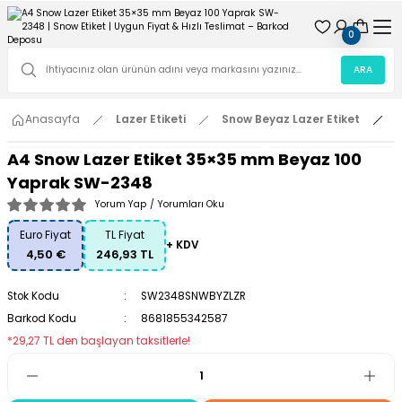
0
ARA
Anasayfa
Lazer Etiketi
Snow Beyaz Lazer Etiket
A4 Snow Lazer Etiket 35×35 mm Beyaz 100
Yaprak SW-2348
Yorum Yap
/
Yorumları Oku
Euro Fiyat
TL Fiyat
+ KDV
4,50 €
246,93 TL
Stok Kodu
SW2348SNWBYZLZR
Barkod Kodu
8681855342587
*29,27 TL den başlayan taksitlerle!