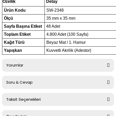
Özellik
Detay
Ürün Kodu
SW-2348
Ölçü
35 mm x 35 mm
Sayfa Başına Etiket
48 Adet
Toplam Etiket
4.800 Adet (100 Sayfa)
Kağıt Türü
Beyaz Mat / 1. Hamur
Yapışkan
Kuvvetli Akrilik (Adestor)
Yorumlar
Soru & Cevap
Bu ürüne ilk yorumu siz yapın!
Taksit Seçenekleri
Yorum Yaz
Ürün hakkında henüz soru sorulmamış.