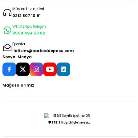
Müşteri Hizmetleri
0212 807 10 91
WhatsApp İletişim
0554 494 58 02
Eposta
iletisim@barkoddeposu.com
Sosyal Medya
Mağazalarımız
🛡️ ETBİS Kayıtlı İşletmeyiz