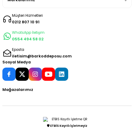
Müşteri Hizmetleri
0212 807 10 91
WhatsApp İletişim
0554 494 58 02
Eposta
iletisim@barkoddeposu.com
Sosyal Medya
Mağazalarımız
🛡️ ETBİS Kayıtlı İşletmeyiz