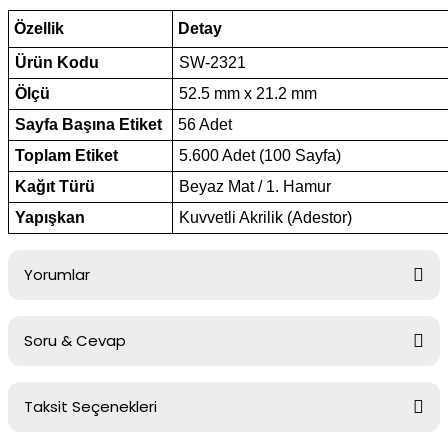
Özellik
Detay
Ürün Kodu
SW-2321
Ölçü
52.5 mm x 21.2 mm
Sayfa Başına Etiket
56 Adet
Toplam Etiket
5.600 Adet (100 Sayfa)
Kağıt Türü
Beyaz Mat / 1. Hamur
Yapışkan
Kuvvetli Akrilik (Adestor)
Yorumlar
Soru & Cevap
Bu ürüne ilk yorumu siz yapın!
Taksit Seçenekleri
Yorum Yaz
Ürün hakkında henüz soru sorulmamış.