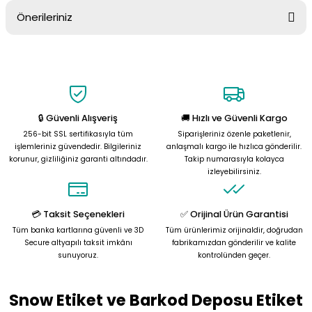
Önerileriniz
Soru Sor
Bu ürünün fiyat bilgisi, resim, ürün açıklamalarında ve diğer
konularda yetersiz gördüğünüz noktaları öneri formunu kullanarak
tarafımıza iletebilirsiniz.
Görüş ve önerileriniz için teşekkür ederiz.
🔒 Güvenli Alışveriş
🚚 Hızlı ve Güvenli Kargo
Ürün resmi kalitesiz, bozuk veya görüntülenemiyor.
256-bit SSL sertifikasıyla tüm
Siparişleriniz özenle paketlenir,
Ürün açıklamasında eksik bilgiler bulunuyor.
işlemleriniz güvendedir. Bilgileriniz
anlaşmalı kargo ile hızlıca gönderilir.
korunur, gizliliğiniz garanti altındadır.
Takip numarasıyla kolayca
Ürün bilgilerinde hatalar bulunuyor.
izleyebilirsiniz.
Ürün fiyatı diğer sitelerden daha pahalı.
Bu ürüne benzer farklı alternatifler olmalı.
💳 Taksit Seçenekleri
✅ Orijinal Ürün Garantisi
Tüm banka kartlarına güvenli ve 3D
Tüm ürünlerimiz orijinaldir, doğrudan
Secure altyapılı taksit imkânı
fabrikamızdan gönderilir ve kalite
sunuyoruz.
kontrolünden geçer.
Snow Etiket ve Barkod Deposu Etiket
Gönder