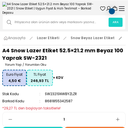
ARA
Anasayfa
Lazer Etiketi
Snow Beyaz Lazer Etiket
A
A4 Snow Lazer Etiket 52.5×21.2 mm Beyaz 100
Yaprak SW-2321
Yorum Yap
/
Yorumları Oku
Euro Fiyat
TL Fiyat
+ KDV
4,50 €
246,93 TL
Stok Kodu
SW2321SNWBYZLZR
Barkod Kodu
8681855342587
*29,27 TL den başlayan taksitlerle!