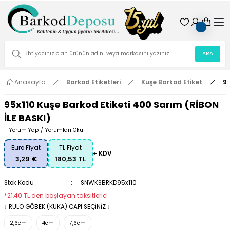
ARA
Anasayfa
Barkod Etiketleri
Kuşe Barkod Etiket
95
95x110 Kuşe Barkod Etiketi 400 Sarım (RİBON
İLE BASKI)
Yorum Yap
/
Yorumları Oku
Euro Fiyat
TL Fiyat
+ KDV
3,29 €
180,53 TL
Stok Kodu
SNWKSBRKD95x110
*21,40 TL den başlayan taksitlerle!
↓ RULO GÖBEK (KUKA) ÇAPI SEÇİNİZ ↓
2,6cm
4cm
7,6cm