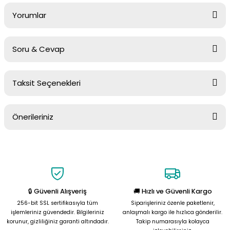
Yorumlar
Soru & Cevap
Bu ürüne ilk yorumu siz yapın!
Taksit Seçenekleri
Yorum Yaz
Ürün hakkında henüz soru sorulmamış.
Önerileriniz
Soru Sor
Bu ürünün fiyat bilgisi, resim, ürün açıklamalarında ve diğer
konularda yetersiz gördüğünüz noktaları öneri formunu kullanarak
tarafımıza iletebilirsiniz.
Görüş ve önerileriniz için teşekkür ederiz.
🔒 Güvenli Alışveriş
🚚 Hızlı ve Güvenli Kargo
Ürün resmi kalitesiz, bozuk veya görüntülenemiyor.
256-bit SSL sertifikasıyla tüm
Siparişleriniz özenle paketlenir,
Ürün açıklamasında eksik bilgiler bulunuyor.
işlemleriniz güvendedir. Bilgileriniz
anlaşmalı kargo ile hızlıca gönderilir.
korunur, gizliliğiniz garanti altındadır.
Takip numarasıyla kolayca
Ürün bilgilerinde hatalar bulunuyor.