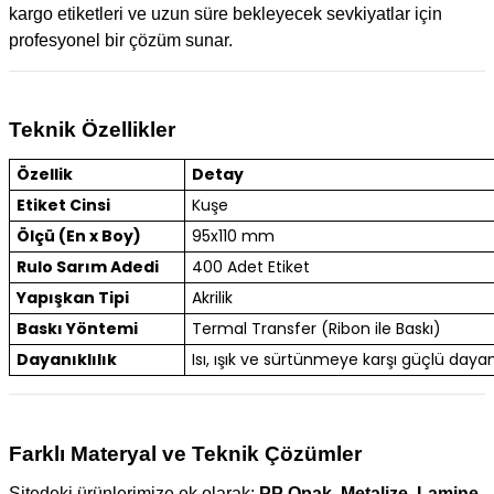
kargo etiketleri ve uzun süre bekleyecek sevkiyatlar için
profesyonel bir çözüm sunar.
Teknik Özellikler
Özellik
Detay
Etiket Cinsi
Kuşe
Ölçü (En x Boy)
95x110 mm
Rulo Sarım Adedi
400 Adet Etiket
Yapışkan Tipi
Akrilik
Baskı Yöntemi
Termal Transfer (Ribon ile Baskı)
Dayanıklılık
Isı, ışık ve sürtünmeye karşı güçlü dayanı
Farklı Materyal ve Teknik Çözümler
Sitedeki ürünlerimize ek olarak;
PP Opak, Metalize, Lamine