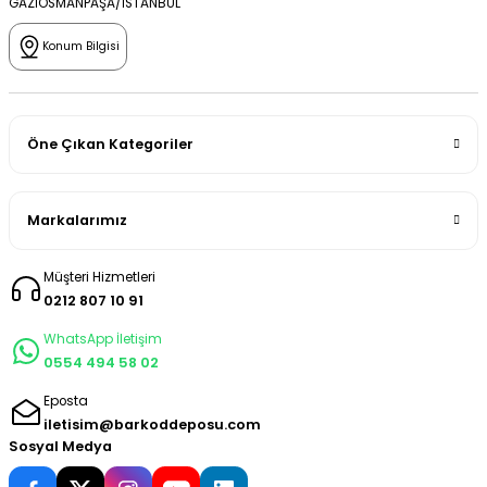
GAZİOSMANPAŞA/İSTANBUL
Konum Bilgisi
Öne Çıkan Kategoriler
Markalarımız
Müşteri Hizmetleri
0212 807 10 91
WhatsApp İletişim
0554 494 58 02
Eposta
iletisim@barkoddeposu.com
Sosyal Medya