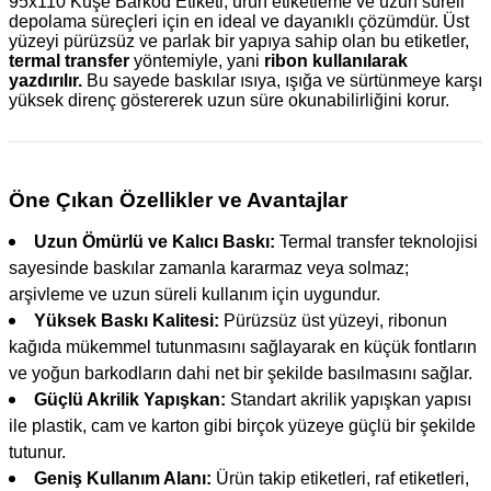
95x110 Kuşe Barkod Etiketi,
ürün etiketleme ve uzun süreli
depolama süreçleri için en ideal ve dayanıklı çözümdür. Üst
yüzeyi pürüzsüz ve parlak bir yapıya sahip olan bu etiketler,
termal transfer
yöntemiyle, yani
ribon kullanılarak
yazdırılır.
Bu sayede baskılar ısıya, ışığa ve sürtünmeye karşı
yüksek direnç göstererek uzun süre okunabilirliğini korur.
Öne Çıkan Özellikler ve Avantajlar
Uzun Ömürlü ve Kalıcı Baskı:
Termal transfer teknolojisi
sayesinde baskılar zamanla kararmaz veya solmaz;
arşivleme ve uzun süreli kullanım için uygundur.
Yüksek Baskı Kalitesi:
Pürüzsüz üst yüzeyi, ribonun
kağıda mükemmel tutunmasını sağlayarak en küçük fontların
ve yoğun barkodların dahi net bir şekilde basılmasını sağlar.
Güçlü Akrilik Yapışkan:
Standart akrilik yapışkan yapısı
ile plastik, cam ve karton gibi birçok yüzeye güçlü bir şekilde
tutunur.
Geniş Kullanım Alanı:
Ürün takip etiketleri, raf etiketleri,