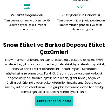
izleyebilirsiniz.
Ürün fiyatı diğer sitelerden daha pahalı.
Bu ürüne benzer farklı alternatifler olmalı.
💳 Taksit Seçenekleri
✅ Orijinal Ürün Garantisi
Tüm banka kartlarına güvenli ve 3D
Tüm ürünlerimiz orijinaldir, doğrudan
Secure altyapılı taksit imkânı
fabrikamızdan gönderilir ve kalite
sunuyoruz.
kontrolünden geçer.
Snow Etiket ve Barkod Deposu Etiket
Gönder
Çözümleri
Snow markamız ile üretilen termal etiket, kuşe etiket, lazer etiket, PP/PE
plastik etiket, yıkama talimatı etiketi, meto etiket, fiyat etiketi, çap etiket,
ribon ve baskılı etiket çözümlerini Barkod Deposu üzerinden
müşterilerimize sunuyoruz. Farklı ölçü, sarım, yapışkan, renk ve baskı
seçenekleriyle e-ticaret, lojistik, perakende, gıda, tekstil, sağlık ve
üretim sektörlerine uygun etiket çözümleri hazırlıyoruz. Doğru etiket
seçimi, kullanım alanları ve ürün grupları hakkında daha fazla bilgi
almak için etiket rehberimizi inceleyebilirsiniz.
Etiket Rehberini İncele